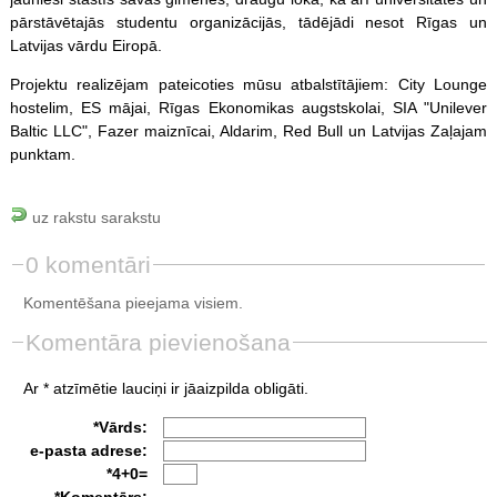
pārstāvētajās studentu organizācijās, tādējādi nesot Rīgas un
Latvijas vārdu Eiropā.
Projektu realizējam pateicoties mūsu atbalstītājiem: City Lounge
hostelim, ES mājai, Rīgas Ekonomikas augstskolai, SIA "Unilever
Baltic LLC", Fazer maiznīcai, Aldarim, Red Bull un Latvijas Zaļajam
punktam.
uz rakstu sarakstu
0 komentāri
Komentēšana pieejama visiem.
Komentāra pievienošana
Ar * atzīmētie lauciņi ir jāaizpilda obligāti.
*Vārds:
e-pasta adrese:
*4+0=
*Komentārs: