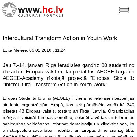
Intercultural Transform Action in Youth Work
Evita Meiere, 06.01.2010., 11:24
Jau 7.-14. janvārī Rīgā ieradīsies gandrīz 30 studenti no
dažādām Eiropas valstīm, lai piedalītos AEGEE-Rīga un
AEGEE-Academy rīkotajā projektā "Eiropas Skola 1:
"Intercultural Transform Action in Youth Work" .
Eiropas Studentu forums (AEGEE) ir viena no lielākajām bezpeļņas
studentu organizācijām Eiropā, kas tiek pārstāvēta vairāk kā 240
pilsētās 43 Eiropas valstīs, tostarp arī Rīgā, Latvijā. Organizācijas
mērķis ir veicināt Eiropas vienotību, sekmēt atvērtas un tolerantas
sabiedrības veidošanos, stiprināt demokrātiju un cilvēktiesības, kā
arī starpvalstu sadarbību, mobilitāti un Eiropas dimensiju izglītībā.
AEGEE-Rīga aktīvi organizē izglītojošus seminārus, apmācības,