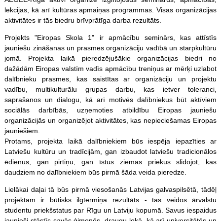
lekcijas, kā arī kultūras apmaiņas programmas. Visas organizācijas
aktivitātes ir tās biedru brīvprātīga darba rezultāts.
Projekts "Eiropas Skola 1" ir apmācību seminārs, kas attīstīs
jauniešu zināšanas un prasmes organizāciju vadībā un starpkultūru
jomā. Projekta laikā pieredzējušākie organizācijas biedri no
dažādām Eiropas valstīm vadīs apmācību treniņus ar mērķi uzlabot
dalībnieku prasmes, kas saistītas ar organizāciju un projektu
vadību, multikulturālu grupas darbu, kas ietver toleranci,
saprašanos un dialogu, kā arī motivēs dalībniekus būt aktīviem
sociālās darbībās, uzņemoties atbildību Eiropas jauniešu
organizācijās un organizējot aktivitātes, kas nepieciešamas Eiropas
jauniešiem.
Protams, projekta laikā dalībniekiem būs iespēja iepazīties ar
Latviešu kultūru un tradīcijām, gan izbaudot latviešu tradicionālos
ēdienus, gan pirtiņu, gan īstus ziemas priekus slidojot, kas
daudziem no dalībniekiem būs pirmā šāda veida pieredze.
Lielākai daļai tā būs pirmā viesošanās Latvijas galvaspilsētā, tādēļ
projektam ir būtisks ilgtermiņa rezultāts - tas veidos ārvalstu
studentu priekšstatus par Rīgu un Latviju kopumā. Savus iespaidus
jaunieši stāstīs savās ģimenēs, draugu lokā, kā arī universitātēs un