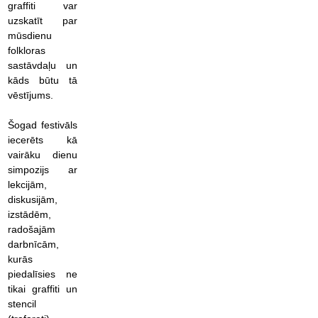
graffiti var
uzskatīt par
mūsdienu
folkloras
sastāvdaļu un
kāds būtu tā
vēstījums.
Šogad festivāls
iecerēts kā
vairāku dienu
simpozijs ar
lekcijām,
diskusijām,
izstādēm,
radošajām
darbnīcām,
kurās
piedalīsies ne
tikai graffiti un
stencil