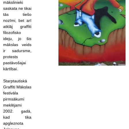
mākslinieki
saskata ne tikai
tās tiešo
nozīmi, bet arī
atklāj graffiti
filozofisko
ideju, jo šis
mākslas veids
ir sadursme,
protests
pastāvošajai
kārtībai.
Starptautiskā
Graffiti Mākslas
festivāla
pirmsākumi
meklējami
2002. gadā,
kad tika
apgleznota