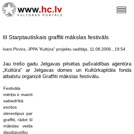
III Starptautiskais graffiti mākslas festivāls
Ivars Pirvics, JPPA "Kultūra" projektu vadītājs, 11.08.2006., 19:54
Jau trešo gadu Jelgavas pilsētas pašvaldības aģentūra
„Kultūra” ar Jelgavas domes un Kultūrkapitāla fonda
atbalstu organizē Graffiti mākslas festivālu.
Festivāla
mērķis ir mainīt
sabiedrībā
esošos
stereotipus par
graffiti, rādot šī
mākslas veida
daudzpusību