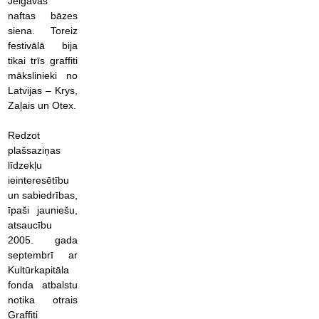
Jelgavas
naftas bāzes
siena. Toreiz
festivālā bija
tikai trīs graffiti
mākslinieki no
Latvijas – Krys,
Zaļais un Otex.
Redzot
plašsaziņas
līdzekļu
ieinteresētību
un sabiedrības,
īpaši jauniešu,
atsaucību
2005. gada
septembrī ar
Kultūrkapitāla
fonda atbalstu
notika otrais
Graffiti