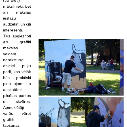
(trafareti)
mākslinieki, bet
arī mākslas
iestāžu
audzēkņi un citi
interesenti.
Tiks apgleznoti
arī graffiti
mākslas
veidam
neraksturīgi
objekti – puķu
podi, kas vēlāk
būs praktiski
pielietojami un
apskatāmi
pilsētas parkos
un skvēros.
Apmeklētāji
varēs vērot
graffiti
tapšanas