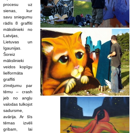
procesu uz
sienas, kur
savu sniegumu
rādīs 8 graffiti
mākslinieki no
Latvijas,
Lietuvas un
Igaunijas.
Šoreiz
mākslinieki
veidos kopīgu
lielformāta
graffiti
zīmējumu par
tēmu – crash
jeb no angļu
valodas tulkojot
sadursme,
avārija. Ar šīs
tēmas izvēli
gribam, lai