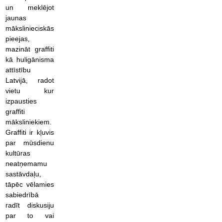
un meklējot
jaunas
mākslinieciskās
pieejas,
mazināt graffiti
kā huligānisma
attīstību
Latvijā, radot
vietu kur
izpausties
graffiti
māksliniekiem.
Graffiti ir kļuvis
par mūsdienu
kultūras
neatņemamu
sastāvdaļu,
tāpēc vēlamies
sabiedrībā
radīt diskusiju
par to vai