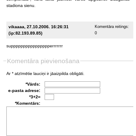
stadiona
sienu.
vikaaaa, 27.10.2006. 16:26:31
Komentāra reitings:
(ip:82.193.89.85)
0
supppppppppppppppperrrrrrr
Komentāra pievienošana
Ar * atzīmētie lauciņi ir jāaizpilda obligāti.
*Vārds:
e-pasta adrese:
*3+2=
*Komentārs: