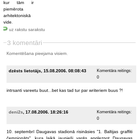
kur tām ir
piemērota
arhitektoniskā
vide.
uz rakstu sarakstu
3 komentāri
Komentēšana pieejama visiem.
dzēsts lietotājs, 15.08.2006. 08:08:43
Komentāra reitings:
0
intrsanti
vareetu
buut...bet
kas
tad
tur
par
writeriem
buus
?!
deni2s
, 17.08.2006. 18:26:16
Komentāra reitings:
0
10.
septembrī
Daugavas
stadionā
risināsies
"1.
Baltijas
graffiti
čempionāts",
kura
laikā
jaunieši
varēs
apgleznot
Daugavas