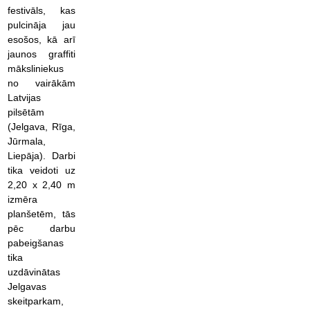
festivāls, kas
pulcināja jau
esošos, kā arī
jaunos graffiti
māksliniekus
no vairākām
Latvijas
pilsētām
(Jelgava, Rīga,
Jūrmala,
Liepāja). Darbi
tika veidoti uz
2,20 x 2,40 m
izmēra
planšetēm, tās
pēc darbu
pabeigšanas
tika
uzdāvinātas
Jelgavas
skeitparkam,