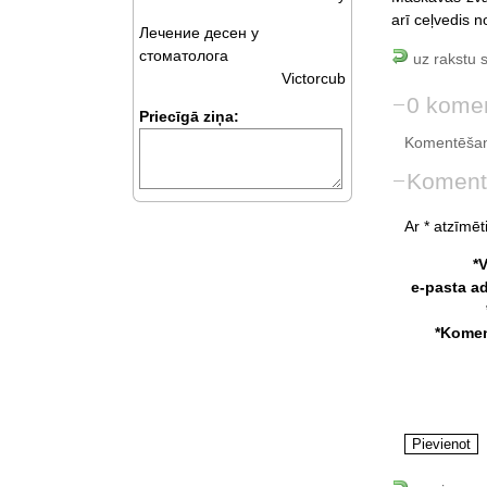
arī ceļvedis 
Лечение десен у
стоматолога
uz rakstu 
Victorcub
0 komen
Priecīgā ziņa:
Komentēšan
Koment
Ar * atzīmēti
*
e-pasta a
*Komen