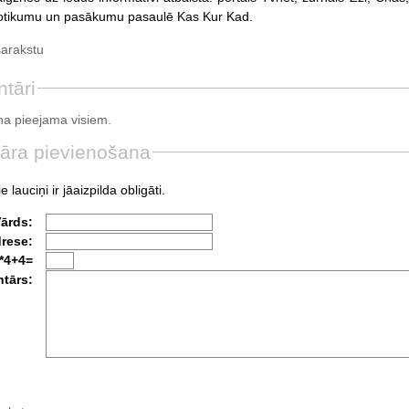
notikumu un pasākumu pasaulē Kas Kur Kad.
sarakstu
tāri
a pieejama visiem.
āra pievienošana
e lauciņi ir jāaizpilda obligāti.
Vārds:
drese:
*4+4=
tārs: