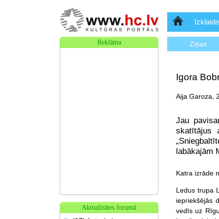
Sākumlapa
Izklaide
Reklāma
Ziņas
Igora Bobr
Aija Garoza, 
Jau pavisa
skatītājus
„Sniegbalt
labākajām 
Katra izrāde n
Ledus trupa L
iepriekšējās 
Aktualitātes forumā
vedīs uz Rīg