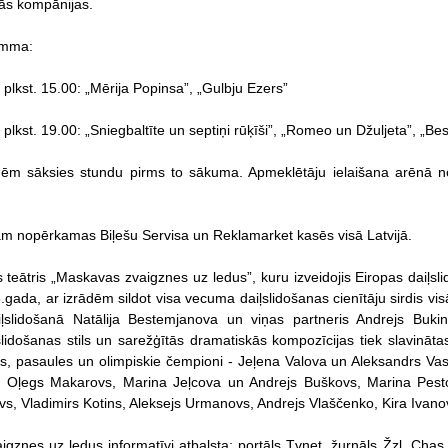
kās kompānijas.
amma:
plkst. 15.00: „Mērija Popinsa”, „Gulbju Ezers”
plkst. 19.00: „Sniegbaltīte un septiņi rūķīši”, „Romeo un Džuljeta”, „Bes
ādēm sāksies stundu pirms to sākuma. Apmeklētāju ielaišana arēnā n
.
jām nopērkamas Biļešu Servisa un Reklamarket kasēs visā Latvijā.
s teātris „Maskavas zvaigznes uz ledus”, kuru izveidojis Eiropas daiļs
gada, ar izrādēm sildot visa vecuma daiļslidošanas cienītāju sirdis vis
ļslidošanā Natālija Bestemjanova un viņas partneris Andrejs Bukins
ļslidošanas stils un sarežģītās dramatiskās kompozīcijas tiek slavināta
s, pasaules un olimpiskie čempioni - Jeļena Valova un Aleksandrs Vasiļ
 Oļegs Makarovs, Marina Jeļcova un Andrejs Buškovs, Marina Pes
evs, Vladimirs Kotins, Aleksejs Urmanovs, Andrejs Vlaščenko, Kira Ivano
gznes uz ledus informatīvi atbalsta: portāls Tvnet, žurnāls Žzl, Chas,