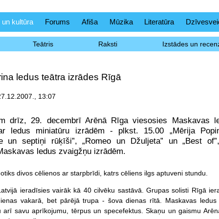
 un kultūra
Forums
Afiša
Mūzika
Literatūra
Dzīvesvei
Teātris
Raksti
Izstādes un recenz
ina ledus teātra izrādes Rīgā
27.12.2007., 13:07
m drīz, 29. decembrī Arēnā Rīga viesosies Maskavas led
 ar ledus miniatūru izrādēm - plkst. 15.00 „Mērija Popi
īte un septiņi rūķīši”, „Romeo un Džuljeta” un „Best o
Maskavas ledus zvaigžņu izrādēm.
otiks divos cēlienos ar starpbrīdi, katrs cēliens ilgs aptuveni stundu.
atvijā ieradīsies vairāk kā 40 cilvēku sastāvā. Grupas solisti Rīgā ier
dienas vakarā, bet pārējā trupa - šova dienas rītā. Maskavas ledus
u arī savu aprīkojumu, tērpus un specefektus. Skaņu un gaismu Arēn