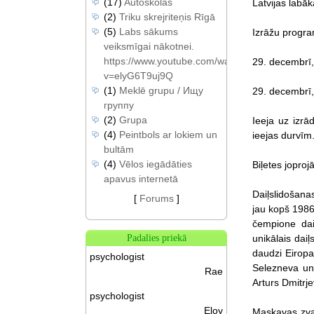
(17)
Autoskolas
Latvijas labā
(2)
Triku skrejriteņis Rīgā
(5)
Labs sākums
Izrāžu progr
veiksmīgai nākotnei.
https://www.youtube.com/watch?
29. decembrī, 
v=elyG6T9uj9Q
(1)
Meklē grupu / Ищу
29. decembrī, 
группу
(2)
Grupa
Ieeja uz izr
(4)
Peintbols ar lokiem un
ieejas durvīm
bultām
(4)
Vēlos iegādāties
Biļetes jopro
apavus internetā
Daiļslidošana
[
Forums
]
jau kopš 1986.
čempione dai
unikālais dai
Padalies priekā
daudzi Eiropa
psychologist
Selezneva un
Rae
Arturs Dmitrj
psychologist
Eloy
Maskavas zvai