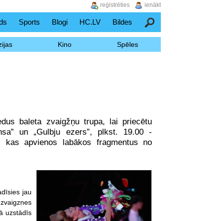
reģistrēties
ienākt
ds
Sports
Blogi
HC.LV
Bildes
Meklēšana
ijas
Kino
Spēles
us baleta zvaigžņu trupa, lai priecētu
nsa” un „Gulbju ezers”, plkst. 19.00 -
f”, kas apvienos labākos fragmentus no
adīsies jau
 zvaigznes
ā uzstādīs