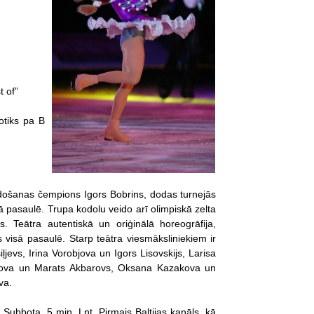
t of”
otiks pa B
lidošanas čempions Igors Bobrins, dodas turnejās
ā pasaulē. Trupa kodolu veido arī olimpiskā zelta
. Teātra autentiskā un oriģinālā horeogrāfija,
s visā pasaulē. Starp teātra viesmāksliniekiem ir
jevs, Irina Vorobjova un Igors Lisovskijs, Larisa
tova un Marats Akbarovs, Oksana Kazakova un
va.
 Subbota, 5 min, Lnt, Pirmais Baltijas kanāls, kā