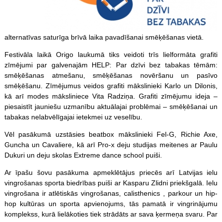
alternatīvas saturīga brīvā laika pavadīšanai smēķēšanas vietā.
Festivāla laikā Origo laukumā tiks veidoti trīs lielformāta grafiti
zīmējumi par galvenajām HELP: Par dzīvi bez tabakas tēmām:
smēķēšanas atmešanu, smēķēšanas novēršanu un pasīvo
smēķēšanu. Zīmējumus veidos grafiti mākslinieki Karlo un Dilonis,
kā arī modes māksliniece Vita Radziņa. Grafiti zīmējumu ideja –
piesaistīt jauniešu uzmanību aktuālajai problēmai – smēķēšanai un
tabakas nelabvēlīgajai ietekmei uz veselību.
Vēl pasākumā uzstāsies beatbox mākslinieki Fel-G, Richie Axe,
Guncha un Cavaliere, kā arī Pro-x deju studijas meitenes ar Paulu
Dukuri un deju skolas Extreme dance school puiši.
Ar īpašu šovu pasākuma apmeklētājus priecēs arī Latvijas ielu
vingrošanas sporta biedrības puiši ar Kasparu Zlidni priekšgalā. Ielu
vingrošana ir atlētiskās vingrošanas, calisthenics , parkour un hip-
hop kultūras un sporta apvienojums, tās pamatā ir vingrinājumu
komplekss, kurā lielākoties tiek strādāts ar sava ķermeņa svaru. Par