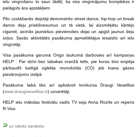
ielu vingrošanu to sauc tādēļ, ka viss vingrinājumu komplekss ir
pielāgots āra apstākļiem.
Pēc uzstāšanās dejotāji demonstrēs street dance, hip-hop un break
dance deju priekšnesumus un tā vietā, lai aizsmēķētu kārtējo
cigareti, aicinās jauniešus pievienoties dejai un apgūt jaunus deju
soļus. Savās aktivitātēs pasākuma apmeklētājus iesaistīs arī ielu
vingrotāji.
Visa pasākuma garumā Origo laukumā darbosies arī kampaņas
HELP : Par dzīvi bez tabakas oranžā telts, pie kuras būs iespēja
pārbaudīt kaitīgā oglekļa monoksīda (CO) jeb tvana gāzes
piesārņojumu izelpā.
Pasākuma laikā tiks arī apbalvoti konkursa Draugi Veselībai
(
www.draugiveselibai.lv
) uzvarētāji.
HELP ielu mākslas festivālu vadīs TV seja Anna Rozīte un reperis
R-Viss.
uz rakstu sarakstu