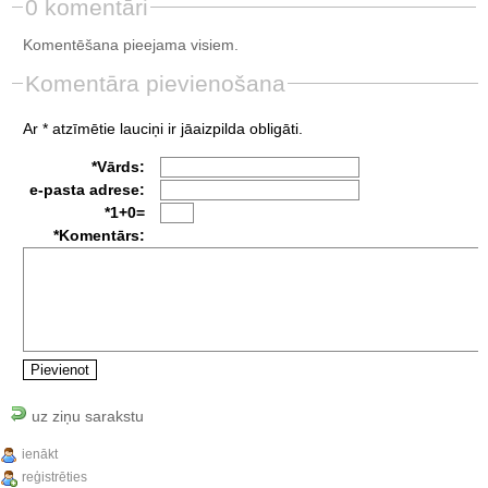
0 komentāri
Komentēšana pieejama visiem.
Komentāra pievienošana
Ar * atzīmētie lauciņi ir jāaizpilda obligāti.
*Vārds:
e-pasta adrese:
*1+0=
*Komentārs:
uz ziņu sarakstu
ienākt
reģistrēties