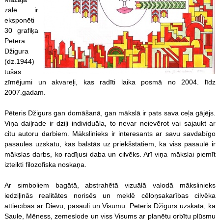
zālē ir
eksponēti
30 grafiķa
Pētera
Džigura
(dz.1944)
tušas
zīmējumi un akvareļi, kas radīti laika posmā no 2004. līdz
2007.gadam.
Pēteris Džigurs gan domāšanā, gan mākslā ir pats sava ceļa gājējs.
Viņa daiļrade ir dziļi individuāla, to nevar neievērot vai sajaukt ar
citu autoru darbiem. Mākslinieks ir interesants ar savu savdabīgo
pasaules uzskatu, kas balstās uz priekšstatiem, ka viss pasaulē ir
mākslas darbs, ko radījusi daba un cilvēks. Arī viņa mākslai piemīt
izteikti filozofiska noskaņa.
Ar simboliem bagātā, abstrahētā vizuālā valodā mākslinieks
iedziļinās realitātes norisēs un meklē cēloņsakarības cilvēka
attiecībās ar Dievu, pasauli un Visumu. Pēteris Džigurs uzskata, ka
Saule, Mēness, zemeslode un viss Visums ar planētu orbītu plūsmu