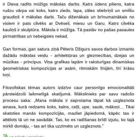
ir Dieva radīts mūžīgs mākslas darbs. Katrs ūdens piliens, katra
rudzu vārpa vai koks, katrs zieds, lapa, zāles stiebriņš un smilšu
graudiņš ir mākslas darbi. Taču diženākais un brīnumainākais no
visiem ir pats cilvēks ar Dvēseli, miesu un Garu. Katrs cilvēka
kauliņš ir skulptūra. Māksla ir mūžīga. Tā pastāv no pašas pasaules
pirmatnības un nebeigsies nekad.
Gan formas, gan satura ziņā Pēteris Džigurs savos darbos izmanto
dažādu mākslas veidu - arhitektūras un glezniecības, dzejas un
mūzikas - principus. Viņa grafikas lapām ir raksturīgas dinamiskas
ģeometriskas kompozīcijas ar asām, ritmiskām līnijām, tīri krāsu
toņi.
Filozofiskas tēmas autors izdzīvo caur personīgo emocionalitāti
pārsteidzoši laikmetīgā skatījumā. Mākslinieks par savu radošo
procesu saka: „Mana māksla ir saprotama tāpat kā uzgleznota
ainava, kurā redzams koks, kalns, ceļš, upe, saule, mākoņi… Tikai
skatoties manās kompozīcijās, mazliet jāpiedomā, kāpēc tas ir
attēlots tā un ne savādāk. Tas, ko es radīšanas brīdī izjutu, ko tajā
mirklī domāju, - tas arī tika uzzīmēts un uzgleznots.”
uz rakstu sarakstu