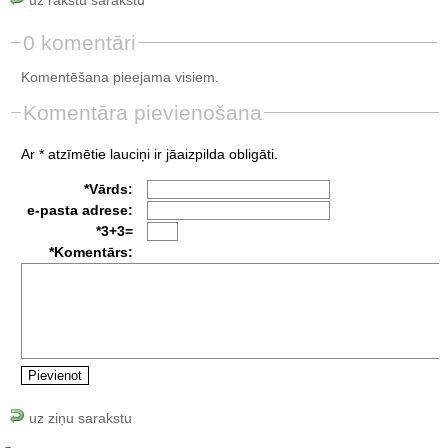
0 komentāri
Komentēšana pieejama visiem.
Komentāra pievienošana
Ar * atzīmētie lauciņi ir jāaizpilda obligāti.
*Vārds:
e-pasta adrese:
*3+3=
*Komentārs:
uz ziņu sarakstu