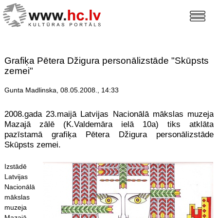
Grafiķa Pētera Džigura personālizstāde "Skūpsts
zemei"
Gunta Madlinska, 08.05.2008., 14:33
2008.gada 23.maijā Latvijas Nacionālā mākslas muzeja
Mazajā zālē (K.Valdemāra ielā 10a) tiks atklāta
pazīstamā grafiķa Pētera Džigura personālizstāde
Skūpsts zemei.
Izstādē
Latvijas
Nacionālā
mākslas
muzeja
Mazajā