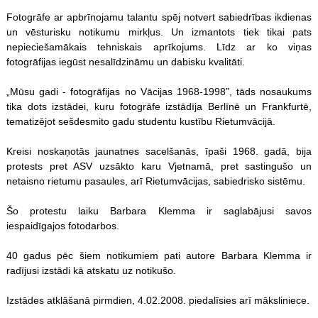
Fotogrāfe ar apbrīnojamu talantu spēj notvert sabiedrības ikdienas
un vēsturisku notikumu mirkļus. Un izmantots tiek tikai pats
nepieciešamākais tehniskais aprīkojums. Līdz ar ko viņas
fotogrāfijas iegūst nesalīdzināmu un dabisku kvalitāti.
„Mūsu gadi - fotogrāfijas no Vācijas 1968-1998”, tāds nosaukums
tika dots izstādei, kuru fotogrāfe izstādīja Berlīnē un Frankfurtē,
tematizējot sešdesmito gadu studentu kustību Rietumvācijā.
Kreisi noskaņotās jaunatnes sacelšanās, īpaši 1968. gadā, bija
protests pret ASV uzsākto karu Vjetnamā, pret sastingušo un
netaisno rietumu pasaules, arī Rietumvācijas, sabiedrisko sistēmu.
Šo protestu laiku Barbara Klemma ir saglabājusi savos
iespaidīgajos fotodarbos.
40 gadus pēc šiem notikumiem pati autore Barbara Klemma ir
radījusi izstādi kā atskatu uz notikušo.
Izstādes atklāšanā pirmdien, 4.02.2008. piedalīsies arī māksliniece.