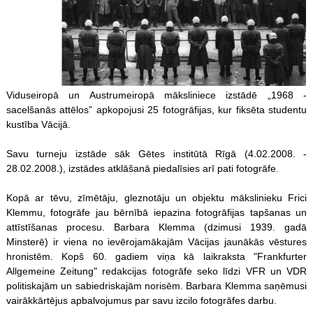
Viduseiropā un Austrumeiropā māksliniece izstādē „1968 -
sacelšanās attēlos” apkopojusi 25 fotogrāfijas, kur fiksēta studentu
kustība Vācijā.
Savu turneju izstāde sāk Gētes institūtā Rīgā (4.02.2008. -
28.02.2008.), izstādes atklāšanā piedalīsies arī pati fotogrāfe.
Kopā ar tēvu, zīmētāju, gleznotāju un objektu mākslinieku Frici
Klemmu, fotogrāfe jau bērnībā iepazina fotogrāfijas tapšanas un
attīstīšanas procesu. Barbara Klemma (dzimusi 1939. gadā
Minsterē) ir viena no ievērojamākajām Vācijas jaunākās vēstures
hronistēm. Kopš 60. gadiem viņa kā laikraksta "Frankfurter
Allgemeine Zeitung" redakcijas fotogrāfe seko līdzi VFR un VDR
politiskajām un sabiedriskajām norisēm. Barbara Klemma saņēmusi
vairākkārtējus apbalvojumus par savu izcilo fotogrāfes darbu.