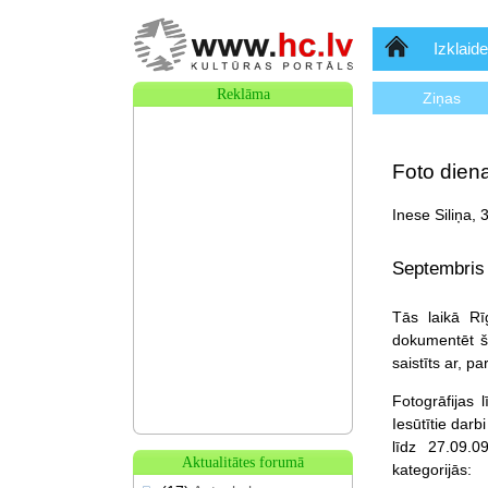
Sākumlapa
Izklaide
Reklāma
Ziņas
Foto diena
Inese Siliņa, 
Septembris 
Tās laikā Rī
dokumentēt šo
saistīts ar, p
Fotogrāfijas 
Iesūtītie darb
līdz 27.09.0
Aktualitātes forumā
kategorijās: