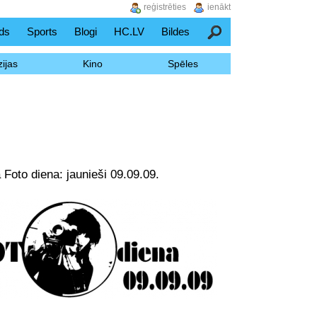
reģistrēties
ienākt
ds
Sports
Blogi
HC.LV
Bildes
Meklēšana
ijas
Kino
Spēles
 Foto diena: jaunieši 09.09.09.