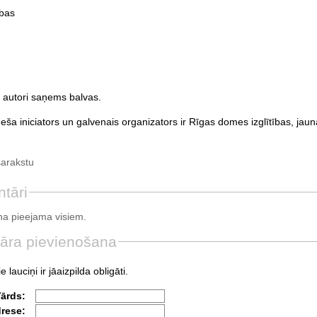
ības
autori saņems balvas.
ša iniciators un galvenais organizators ir Rīgas domes izglītības, jau
sarakstu
tāri
a pieejama visiem.
āra pievienošana
e lauciņi ir jāaizpilda obligāti.
Vārds:
drese: