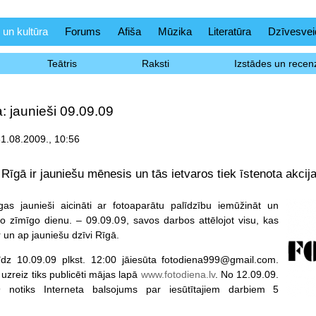
 un kultūra
Forums
Afiša
Mūzika
Literatūra
Dzīvesvei
Teātris
Raksti
Izstādes un recenz
: jaunieši 09.09.09
31.08.2009., 10:56
Rīgā ir jauniešu mēnesis un tās ietvaros tiek īstenota akcija
gas jaunieši aicināti ar fotoaparātu palīdzību iemūžināt un
 zīmīgo dienu. – 09.09.09, savos darbos attēlojot visu, kas
ar un ap jauniešu dzīvi Rīgā.
līdz 10.09.09 plkst. 12:00 jāiesūta fotodiena999@gmail.com.
i uzreiz tiks publicēti mājas lapā
www.fotodiena.lv
. No 12.09.09.
9 notiks Interneta balsojums par iesūtītajiem darbiem 5