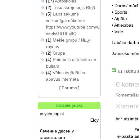
(17)
Autoskolas
• Darbs/ māc
(2)
Triku skrejriteņis Rīgā
• Sports
(5)
Labs sākums
• Atpūta
veiksmīgai nākotnei.
• Attiecības
https://www.youtube.com/watch?
• Vide
v=elyG6T9uj9Q
(1)
Meklē grupu / Ищу
Labāko darbu 
группу
(2)
Grupa
Jauniešu mēne
(4)
Peintbols ar lokiem un
bultām
uz rakstu 
(4)
Vēlos iegādāties
apavus internetā
0 komen
[
Forums
]
Komentēšan
Koment
Padalies priekā
psychologist
Ar * atzīmēti
Eloy
*
Лечение десен у
e-pasta a
стоматолога