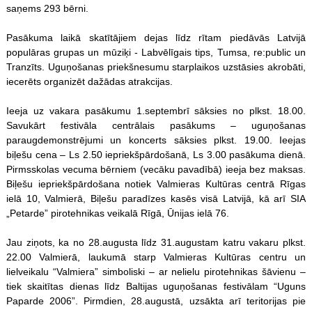
saņems 293 bērni.
Pasākuma laikā skatītājiem dejas līdz rītam piedāvās Latvijā
populāras grupas un mūziķi - Labvēlīgais tips, Tumsa, re:public un
Tranzīts. Uguņošanas priekšnesumu starplaikos uzstāsies akrobāti,
iecerēts organizēt dažādas atrakcijas.
Ieeja uz vakara pasākumu 1.septembrī sāksies no plkst. 18.00.
Savukārt festivāla centrālais pasākums – uguņošanas
paraugdemonstrējumi un koncerts sāksies plkst. 19.00. Ieejas
biļešu cena – Ls 2.50 iepriekšpārdošanā, Ls 3.00 pasākuma dienā.
Pirmsskolas vecuma bērniem (vecāku pavadībā) ieeja bez maksas.
Biļešu iepriekšpārdošana notiek Valmieras Kultūras centrā Rīgas
ielā 10, Valmierā, Biļešu paradīzes kasēs visā Latvijā, kā arī SIA
„Petarde” pirotehnikas veikalā Rīgā, Ūnijas ielā 76.
Jau ziņots, ka no 28.augusta līdz 31.augustam katru vakaru plkst.
22.00 Valmierā, laukumā starp Valmieras Kultūras centru un
lielveikalu “Valmiera” simboliski – ar nelielu pirotehnikas šāvienu –
tiek skaitītas dienas līdz Baltijas uguņošanas festivālam “Uguns
Paparde 2006”. Pirmdien, 28.augustā, uzsākta arī teritorijas pie