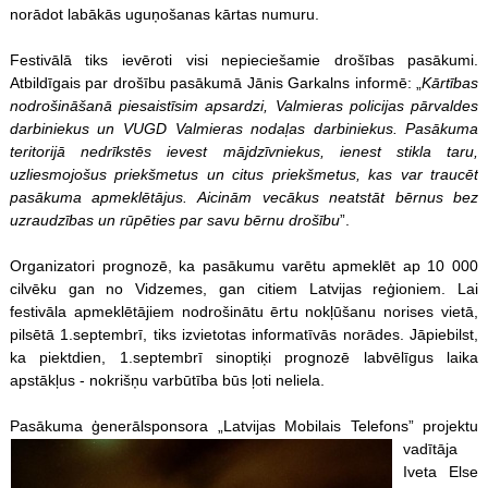
norādot labākās uguņošanas kārtas numuru.
Festivālā tiks ievēroti visi nepieciešamie drošības pasākumi.
Atbildīgais par drošību pasākumā Jānis Garkalns informē: „
Kārtības
nodrošināšanā piesaistīsim apsardzi, Valmieras policijas pārvaldes
darbiniekus un VUGD Valmieras nodaļas darbiniekus. Pasākuma
teritorijā nedrīkstēs ievest mājdzīvniekus, ienest stikla taru,
uzliesmojošus priekšmetus un citus priekšmetus, kas var traucēt
pasākuma apmeklētājus. Aicinām vecākus neatstāt bērnus bez
uzraudzības un rūpēties par savu bērnu drošību
”.
Organizatori prognozē, ka pasākumu varētu apmeklēt ap 10 000
cilvēku gan no Vidzemes, gan citiem Latvijas reģioniem. Lai
festivāla apmeklētājiem nodrošinātu ērtu nokļūšanu norises vietā,
pilsētā 1.septembrī, tiks izvietotas informatīvās norādes. Jāpiebilst,
ka piektdien, 1.septembrī sinoptiķi prognozē labvēlīgus laika
apstākļus - nokrišņu varbūtība būs ļoti neliela.
Pasākuma ģenerālsponsora
„Latvijas Mobilais Telefons” projektu
vadītāja
Iveta Else