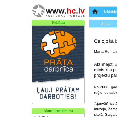
Sākumlapa
Izklaide
Reklāma
Ziņas
Ceļojošā i
Marta Romano
Atzīmējot E
ministrija 
projektu pa
No 2008. gad
reģionos sabie
7.janvārī izs
muzejā, Zemga
Aktualitātes forumā
skolā, Gaigal