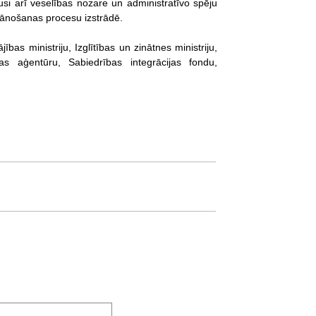
kusi arī veselības nozare un administratīvo spēju
 plānošanas procesu izstrādē.
bas ministriju, Izglītības un zinātnes ministriju,
bas aģentūru, Sabiedrības integrācijas fondu,