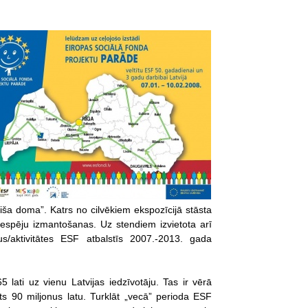
ša doma”. Katrs no cilvēkiem ekspozīcijā stāsta
spēju izmantošanas. Uz stendiem izvietota arī
s/aktivitātes ESF atbalstīs 2007.-2013. gada
ati uz vienu Latvijas iedzīvotāju. Tas ir vērā
s 90 miljonus latu. Turklāt „vecā” perioda ESF