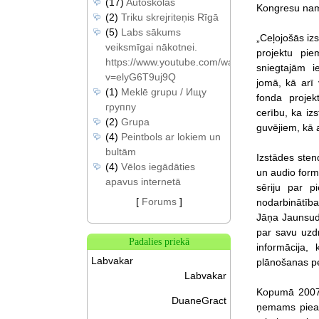
(17)
Autoskolas
Kongresu namā
(2)
Triku skrejriteņis Rīgā
(5)
Labs sākums
„Ceļojošās izs
veiksmīgai nākotnei.
projektu pie
https://www.youtube.com/watch?
sniegtajām i
v=elyG6T9uj9Q
jomā, kā arī 
(1)
Meklē grupu / Ищу
fonda projek
группу
cerību, ka iz
(2)
Grupa
guvējiem, kā a
(4)
Peintbols ar lokiem un
bultām
Izstādes stend
(4)
Vēlos iegādāties
un audio formā
apavus internetā
sēriju par p
[
Forums
]
nodarbinātība
Jāņa Jaunsudr
par savu uzd
Padalies priekā
informācija,
Labvakar
plānošanas pe
Labvakar
Kopumā 2007. 
DuaneGract
ņemams pieau