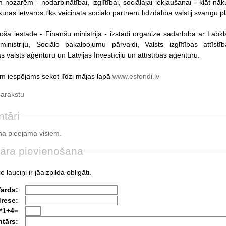
 nozarēm - nodarbinātībai, izglītībai, sociālajai iekļaušanai - klāt nā
kuras ietvaros tiks veicināta sociālo partneru līdzdalība valstij svarīgu
ā iestāde - Finanšu ministrija - izstādi organizē sadarbībā ar Labklājī
inistriju, Sociālo pakalpojumu pārvaldi, Valsts izglītības attīstī
 valsts aģentūru un Latvijas Investīciju un attīstības aģentūru.
ēm iespējams sekot līdzi mājas lapā
www.esfondi.lv
sarakstu
tāri
a pieejama visiem.
āra pievienošana
e lauciņi ir jāaizpilda obligāti.
Vārds:
drese:
*1+4=
tārs: