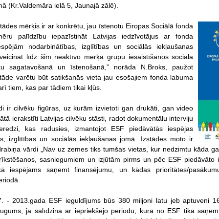
 (Kr.Valdemāra ielā 5, Jaunajā zālē).
tādes mērķis ir ar konkrētu, jau īstenotu Eiropas Sociālā fonda
mēru palīdzību iepazīstināt Latvijas iedzīvotājus ar fonda
espējām nodarbinātības, izglītības un sociālās iekļaušanas
veicināt līdz šim neaktīvo mērķa grupu iesaistīšanos sociālā
tu sagatavošanā un īstenošanā,” norāda N.Broks, paužot
stāde varētu būt satikšanās vieta jau esošajiem fonda labuma
rī tiem, kas par tādiem tikai kļūs.
i ir cilvēku figūras, uz kurām izvietoti gan drukāti, gan video
tā ierakstīti Latvijas cilvēku stāsti, radot dokumentālu interviju
ieredzi, kas radusies, izmantojot ESF piedāvātās iespējas
s, izglītības un sociālās iekļaušanas jomā. Izstādes moto ir
abiņa vārdi „Nav uz zemes tiks tumšas vietas, kur nedzimtu kāda gai
rīkstēšanos, sasniegumiem un izjūtām pirms un pēc ESF piedāvāto ie
 kā iespējams saņemt finansējumu, un kādas prioritātes/pasākumu
riodā.
- 2013.gada ESF ieguldījums būs 380 miljoni latu jeb aptuveni 165 l
gums, ja salīdzina ar iepriekšējo periodu, kurā no ESF tika saņemt