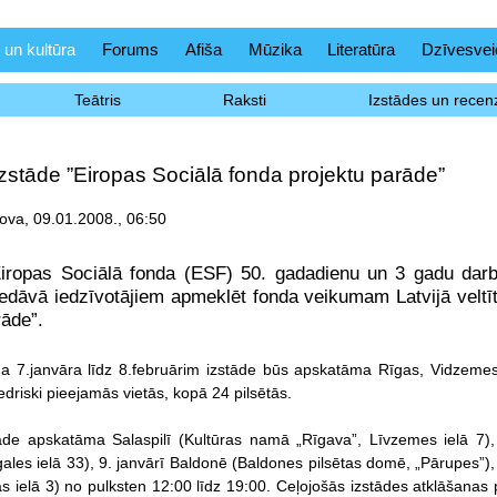
 un kultūra
Forums
Afiša
Mūzika
Literatūra
Dzīvesvei
Teātris
Raksti
Izstādes un recenz
zstāde ”Eiropas Sociālā fonda projektu parāde”
va, 09.01.2008., 06:50
iropas Sociālā fonda (ESF) 50. gadadienu un 3 gadu darbī
piedāvā iedzīvotājiem apmeklēt fonda veikumam Latvijā veltīt
rāde”.
a 7.janvāra līdz 8.februārim izstāde būs apskatāma Rīgas, Vidzem
driski pieejamās vietās, kopā 24 pilsētās.
tāde apskatāma Salaspilī (Kultūras namā „Rīgava”, Līvzemes ielā 7),
les ielā 33), 9. janvārī Baldonē (Baldones pilsētas domē, „Pārupes”)
as ielā 3) no pulksten 12:00 līdz 19:00. Ceļojošās izstādes atklāšanas