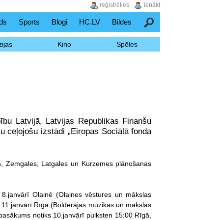
reģistrēties
ienākt
ds
Sports
Blogi
HC.LV
Bildes
Meklēšana
ijas
Kino
Spēles
bu Latvijā, Latvijas Republikas Finanšu
u ceļojošu izstādi „Eiropas Sociālā fonda
es, Zemgales, Latgales un Kurzemes plānošanas
 8.janvārī Olainē (Olaines vēstures un mākslas
, 11.janvārī Rīgā (Bolderājas mūzikas un mākslas
 pasākums notiks 10.janvārī pulksten 15:00 Rīgā,