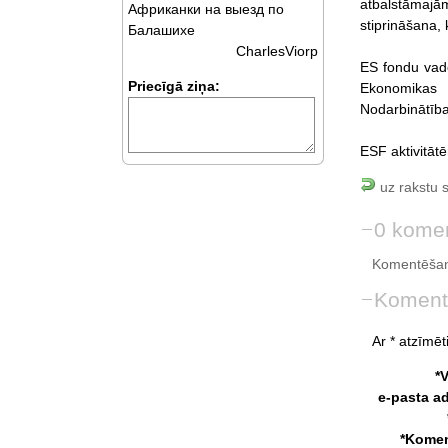
atbalstāmajām
Африканки на выезд по
stiprināšana, 
Балашихе
CharlesViorp
ES fondu vadoš
Priecīgā ziņa:
Ekonomikas m
Nodarbinātības
ESF aktivitāt
uz rakstu 
0 komen
Komentēšan
Koment
Ar * atzīmēti
*
e-pasta a
*Komen