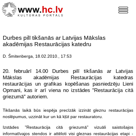
Durbes pilī tikšanās ar Latvijas Mākslas
akadēmijas Restaurācijas katedru
D. Šmitenberga, 18.02.2010., 17:53
20. februārī 14.00 Durbes pilī tikšanās ar Latvijas
Mākslas akadēmijas Restaurācijas katedras
restaurācijas un grafikas kopēšanas pasniedzēju Lieni
Opmani, kas ir arī viena no izstādes "Restaurācija citā
griezumā" autoriem.
Tikšanās laikā būs iespēja precīzāk izzināt gleznu restaurācijas
noslēpumus, uzzināt kur un kā kļūt par restauratoru.
Izstādes "Restaurācija citā griezumā" vizuāli saistošajos
informatīvajos stendos ir attēloti visi gleznas restaurācijas etapi -