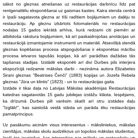
sākot no gleznas atnešanas uz restaurācijas darbnīcu līdz pat
rentgenattēlu eksponēšanai uz gaismas kastes. Katra stenda centrā
ir īpaši sagatavota glezna ar tīši radītiem bojājumiem un daļēju to
restaurāciju. Ap gleznu izkārtots fotomateriāls no restaurācijas
nodaļas 15 gados iekrātā arhīva, kurā redzami citi piemēri ar
atbilstoša rakstura bojājumiem, kā arī paskaidrojošas anotācijas un
restaurācijā izmantojamie instrumenti un materiāli. Atsevišķā stendā
gleznas kopēšanas procesa atspoguļošanai ir eksponētas mācību
procesa ietvaros tapušās kopijas, kā arī parādītas dažādas tās
tapšanas stadijas. Izstādē eksponēti arī divi Durbes pils interjera
ekspozīcijā redzamie mākslas darbi - nezināma autora Elizabetes
Sirani gleznas "Beatrises Čenči" (1883) kopijas un Jozefa Rebela
gleznas "Jūra un klintis" (1823) - un to restaurācijas gaita.
Izstāde ir tikai daļa no Latvijas Mākslas akadēmijas Restaurācijas
katedras sagatavotās 15 gadu jubilejas izstāžu klāsta. Iespējams,
ka drīzumā Durbes pilī varēsim skatīt arī otru izstādes daļu
"Izglāb!", kas saistošā veidā stāsta un parāda ēku restaurācijas
pamatprincipus.
Uz pasākumu aicinām visus interesentus - māksliniekus, mākslas
cienītājus, mākslas skolu audzēkņus un topošos mākslas studentus,
īpaši tos jauniešus, kas interesējas par mākslu un restaurāciju un