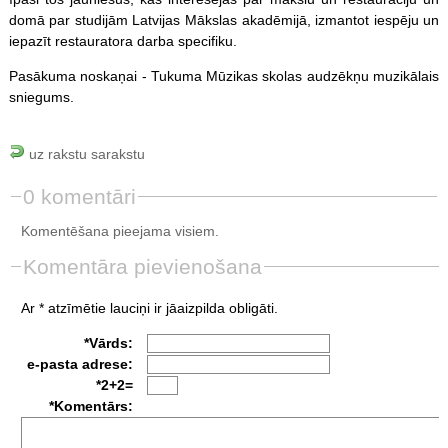
domā par studijām Latvijas Mākslas akadēmijā, izmantot iespēju un
iepazīt restauratora darba specifiku.
Pasākuma noskaņai - Tukuma Mūzikas skolas audzēkņu muzikālais
sniegums.
uz rakstu sarakstu
0 komentāri
Komentēšana pieejama visiem.
Komentāra pievienošana
Ar * atzīmētie lauciņi ir jāaizpilda obligāti.
*Vārds:
e-pasta adrese:
*2+2=
*Komentārs: