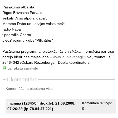
Pasākumu atbalsta:
Rīgas Brīvostas Pārvalde,
veikals „Viss atpūtai dabā”,
Mamma Daba un Latvijas valsts meži,
radio Naba
tipogrāfija Charta
piedzīvojumu klubs "Pīļknābis"
Pasākuma programma, pieteikšanās un sīkāka informācija par visu
pārējo biedrības mājas lapā –
www.jaunievanagi.lv
vai, zvanot uz
26464342 /Oskars Rozenbergs - Dubļa koordinators.
uz rakstu sarakstu
1 komentārs
Komentēšana pieejama visiem.
mamma (12345
inbox.lv), 21.09.2008.
Komentāra reitings:
07:26:39 (ip:78.84.47.221)
0