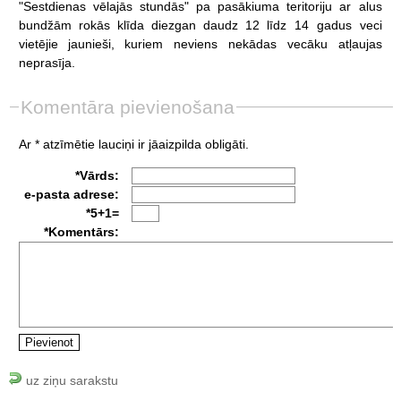
"Sestdienas
vēlajās
stundās"
pa
pasākiuma
teritoriju
ar
alus
bundžām
rokās
klīda
diezgan
daudz
12
līdz
14
gadus
veci
vietējie
jaunieši,
kuriem
neviens
nekādas
vecāku
atļaujas
neprasīja.
Komentāra pievienošana
Ar * atzīmētie lauciņi ir jāaizpilda obligāti.
*Vārds:
e-pasta adrese:
*5+1=
*Komentārs:
uz ziņu sarakstu