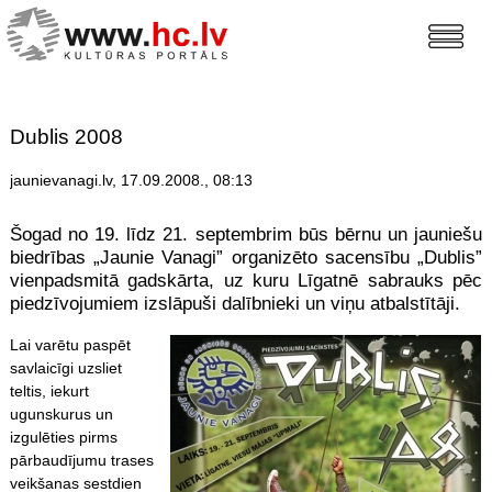
Dublis 2008
jaunievanagi.lv, 17.09.2008., 08:13
Šogad no 19. līdz 21. septembrim būs bērnu un jauniešu
biedrības „Jaunie Vanagi” organizēto sacensību „Dublis”
vienpadsmitā gadskārta, uz kuru Līgatnē sabrauks pēc
piedzīvojumiem izslāpuši dalībnieki un viņu atbalstītāji.
Lai varētu paspēt
savlaicīgi uzsliet
teltis, iekurt
ugunskurus un
izgulēties pirms
pārbaudījumu trases
veikšanas sestdien