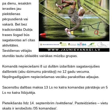
pa dienu, iesakām
ierasties jau
piektdienas
pēcpusdienā vai
vakarā. Bet bez
tradicionālās Dubļa
trases šogad būs
sagatavotas arī citas
aktivitātes.
Sestdienas vēlajās
stundās tautu izklaidēs vairākas mūziķu grupas.
Komandā nepieciešami 8 uz dullām izdarībām sagatavojušies
dalībnieki (abu dzimumu pārstāvji) no 12 gadu vecuma.
Nepilngadīgajiem nepieciešamas vecāku parakstītas atļaujas.
Sacensību dalības maksa 13 Ls no katra komandas pārstāvja un 5
Ls no katra līdzjutēja.
Pieteikšanās līdz 14. septembrim /svētdiena/. Pasteidzieties – vietu
skaits ir ierobežots /35 komandas/.