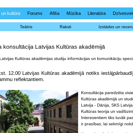
 un kultūra
Forums
Afiša
Mūzika
Literatūra
Dzīvesvei
Teātris
Raksti
Izstādes un recenz
konsultācija Latvijas Kultūras akadēmijā
Latvijas Kultūras akadēmijas studiju informācijas un komunikāciju speci
kst. 12.00 Latvijas Kultūras akadēmijā notiks iestājpārbau
ammu reflektantiem.
Konsultācija paredzēta visie
Kultūras akadēmijā un stu
Latvija - Dānija, SKS Latvija 
Kultūras teorija un vadībzin
Interesentiem tiks tuvāk pa
ir prasības, lai sekmīgi no