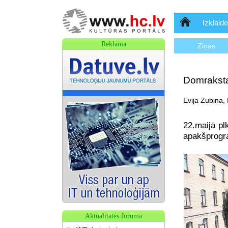
Sākumlapa
Izklaide
Reklāma
Ziņas
Domraksta 
Evija Zubina, 
22.maijā pl
apakšprogr
Aktualitātes forumā