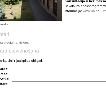
Konsultācija ir bez maksas
Bakalaura apakšprogrammu 
informācija:
www.lka.edu.lv
sarakstu
tāri
a pieejama visiem.
āra pievienošana
e lauciņi ir jāaizpilda obligāti.
Vārds:
drese:
*2+3=
tārs: