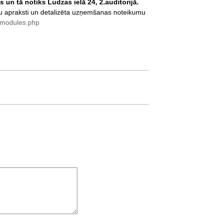
 un tā notiks Ludzas ielā 24, 2.auditorijā.
apraksti un detalizēta uzņemšanas noteikumu
/modules.php