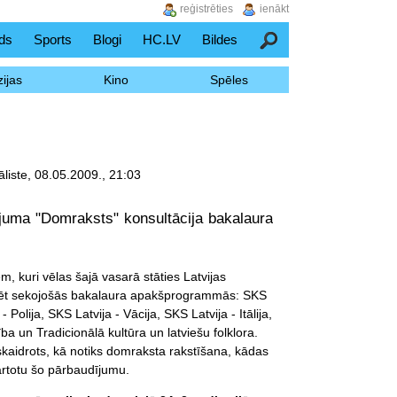
reģistrēties
ienākt
ds
Sports
Blogi
HC.LV
Bildes
Meklēšana
ijas
Kino
Spēles
āliste, 08.05.2009., 21:03
dījuma "Domraksts" konsultācija bakalaura
m, kuri vēlas šajā vasarā stāties Latvijas
dēt sekojošās bakalaura apakšprogrammās: SKS
- Polija, SKS Latvija - Vācija, SKS Latvija - Itālija,
ība un Tradicionālā kultūra un latviešu folklora.
skaidrots, kā notiks domraksta rakstīšana, kādas
kārtotu šo pārbaudījumu.