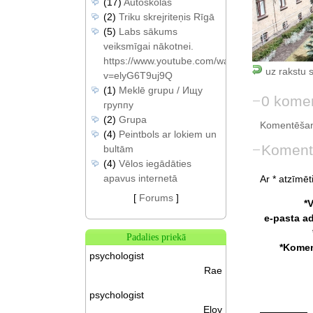
(17)
Autoskolas
(2)
Triku skrejriteņis Rīgā
(5)
Labs sākums
veiksmīgai nākotnei.
https://www.youtube.com/watch?
uz rakstu 
v=elyG6T9uj9Q
(1)
Meklē grupu / Ищу
0 komen
группу
(2)
Grupa
Komentēšan
(4)
Peintbols ar lokiem un
Koment
bultām
(4)
Vēlos iegādāties
apavus internetā
Ar * atzīmēti
[
Forums
]
*
e-pasta a
Padalies priekā
*Komen
psychologist
Rae
psychologist
Eloy