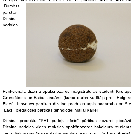
"Bumbas"
pārstāv
Dizaina
nodaļas
Funkcionālā dizaina apakšnozares maģistratūras studenti Kristaps
Grundšteins un Baiba Lindāne (kursa darba vadītājs prof. Holgers
Elers). Inovatīvs pārtikas dizaina produkts tapis sadarbībā ar SIA
"Lāči", piedaloties pārtikas tehnoloģei Maijai Kairei.
Dizaina produktu "PET pudeļu nēsis" pārtikas nozarei piedāvā
Dizaina nodaļas Vides mākslas apakšnozares bakalaura students
Jānis Valdmanis (kursa darba vadītāja asoc.prof. Barbara Ābele).