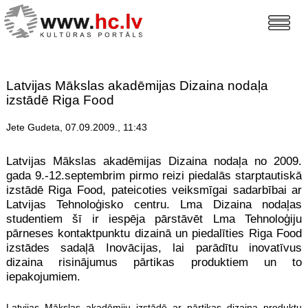
Latvijas Mākslas akadēmijas Dizaina nodaļa
izstādē Riga Food
Jete Gudeta, 07.09.2009., 11:43
Latvijas Mākslas akadēmijas Dizaina nodaļa no 2009.
gada 9.-12.septembrim pirmo reizi piedalās starptautiskā
izstādē Riga Food, pateicoties veiksmīgai sadarbībai ar
Latvijas Tehnoloģisko centru. Lma Dizaina nodaļas
studentiem šī ir iespēja pārstāvēt Lma Tehnoloģiju
pārneses kontaktpunktu dizainā un piedalīties Riga Food
izstādes sadaļā Inovācijas, lai parādītu inovatīvus
dizaina risinājumus pārtikas produktiem un to
iepakojumiem.
Latvijas Māk
slas akadēmiju izstādē ar pārtikas dizaina produktu