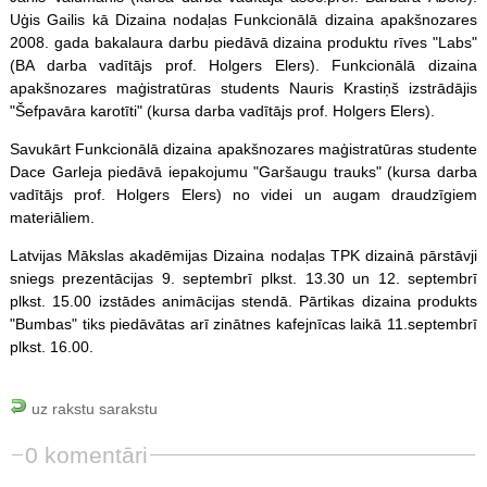
Uģis Gailis kā Dizaina nodaļas Funkcionālā dizaina apakšnozares
2008. gada bakalaura darbu piedāvā dizaina produktu rīves "Labs"
(BA darba vadītājs prof. Holgers Elers). Funkcionālā dizaina
apakšnozares maģistratūras students Nauris Krastiņš izstrādājis
"Šefpavāra karotīti" (kursa darba vadītājs prof. Holgers Elers).
Savukārt Funkcionālā dizaina apakšnozares maģistratūras studente
Dace Garleja piedāvā iepakojumu "Garšaugu trauks" (kursa darba
vadītājs prof. Holgers Elers) no videi un augam draudzīgiem
materiāliem.
Latvijas Mākslas akadēmijas Dizaina nodaļas TPK dizainā pārstāvji
sniegs prezentācijas 9. septembrī plkst. 13.30 un 12. septembrī
plkst. 15.00 izstādes animācijas stendā. Pārtikas dizaina produkts
"Bumbas" tiks piedāvātas arī zinātnes kafejnīcas laikā 11.septembrī
plkst. 16.00.
uz rakstu sarakstu
0 komentāri