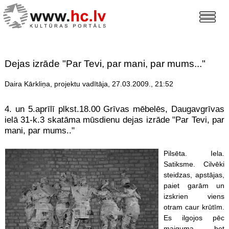
Dejas izrāde "Par Tevi, par mani, par mums..."
Daira Kārkliņa, projektu vadītāja, 27.03.2009., 21:52
4. un 5.aprīlī plkst.18.00 Grīvas mēbelēs, Daugavgrīvas
ielā 31-k.3 skatāma mūsdienu dejas izrāde "Par Tevi, par
mani, par mums.."
Pilsēta. Iela.
Satiksme. Cilvēki
steidzas, apstājas,
paiet garām un
izskrien viens
otram caur krūtīm.
Es ilgojos pēc
maiguma, bet