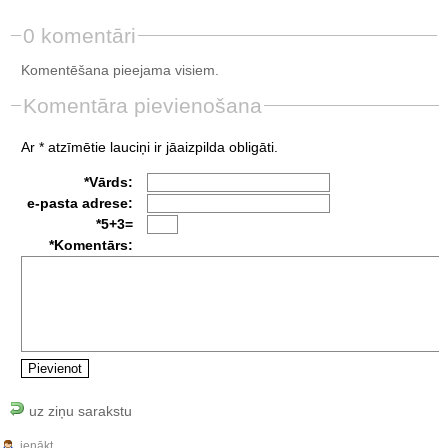
0 komentāri
Komentēšana pieejama visiem.
Komentāra pievienošana
Ar * atzīmētie lauciņi ir jāaizpilda obligāti.
*Vārds:
e-pasta adrese:
*5+3=
*Komentārs:
uz ziņu sarakstu
ienākt