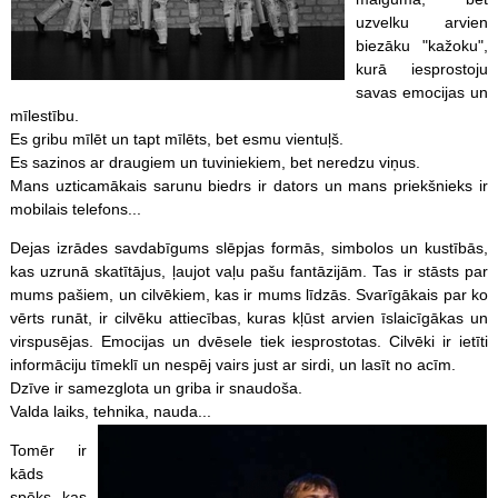
uzvelku arvien
biezāku "kažoku",
kurā iesprostoju
savas emocijas un
mīlestību.
Es gribu mīlēt un tapt mīlēts, bet esmu vientuļš.
Es sazinos ar draugiem un tuviniekiem, bet neredzu viņus.
Mans uzticamākais sarunu biedrs ir dators un mans priekšnieks ir
mobilais telefons...
Dejas izrādes savdabīgums slēpjas formās, simbolos un kustībās,
kas uzrunā skatītājus, ļaujot vaļu pašu fantāzijām. Tas ir stāsts par
mums pašiem, un cilvēkiem, kas ir mums līdzās. Svarīgākais par ko
vērts runāt, ir cilvēku attiecības, kuras kļūst arvien īslaicīgākas un
virspusējas. Emocijas un dvēsele tiek iesprostotas. Cilvēki ir ietīti
informāciju tīmeklī un nespēj vairs just ar sirdi, un lasīt no acīm.
Dzīve ir samezglota un griba ir snaudoša.
Valda laiks, tehnika, nauda...
Tomēr ir
kāds
spēks, kas