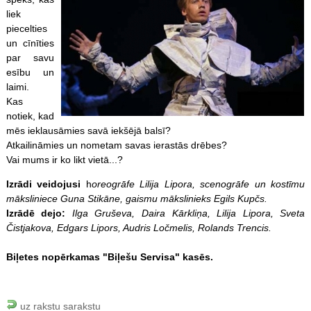
liek
piecelties
un cīnīties
par savu
esību un
laimi.
Kas
notiek, kad
mēs ieklausāmies savā iekšējā balsī?
Atkailināmies un nometam savas ierastās drēbes?
Vai mums ir ko likt vietā...?
Izrādi veidojusi
h
oreogrāfe Lilija Lipora, scenogrāfe un kostīmu
māksliniece Guna Stikāne, gaismu mākslinieks Egils Kupčs.
Izrādē dejo:
Ilga Gruševa, Daira Kārkliņa, Lilija Lipora, Sveta
Čistjakova, Edgars Lipors, Audris Ločmelis, Rolands Trencis.
Biļetes nopērkamas "Biļešu Servisa" kasēs.
uz rakstu sarakstu