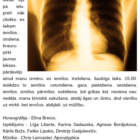
pa ielu.
pretī nāk
cilvēks. es
laikam
iemīlos.
otrdiena.
braucu
pirkt
jaunas
bikses.
pārdevējs
atrod manu izmēru. es iemīlos. trešdiena. šaubīgs laiks. 15.00.
ieslēdzu tv. iemīlos. ceturtdiena. gara. piektdiena. sestdiena.
iemīlos. izmīlos. pārmīlos. svētdiena. ļoti gribas ēst. neviena nav.
nedēļa. mana ķīmiskā sakušana. atstāj ilgas un dziņu. dod vienību
uz mirkli. bet ieročus. abējādi. uz mūžību.
Horeogrāfija - Elīna Breice;
Izpildījums - Līga Liberte, Karīna Sadauska, Agnese Bordjukova,
Kārlis Božs, Feliks Lipskis, Dmitrijs Gaitjukevičs;
Mūzika - Chris Lancaster, Apocalyptica.