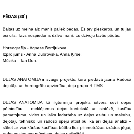
PĒDAS (30`)
Baltas uz melna aiz manis paliek pēdas. Es tev pieskaros, un tu jau
esi cits. Tavs nospiedums dzīvo manī. Es dzīvoju tavās pēdās.
Horeogrāfija - Agnese Bordjukova;
Izpildījums - Anna Dubrovska, Anna Ķirse;
Mūzika - Tan Dun.
DEJAS ANATOMIJA ir svaigs projekts, kuru piedāvā jauna Radošā
dejotāju un horeogrāfu apvienība, deju grupa RITMS.
DEJAS ANATOMIJA kā ilgtermiņa projekts ietvers sevī dejas
pētniecību – meklējumus dejas kontekstā un sintēzē, kustību
pamatojumā, vides un laika iedarbībā uz dejas esību un mainību,
dejotāju tehnisko un radošo spēju attīstību, kā arī dejas analīzi –
sākot ar vienkāršas kustības būtību līdz pilnmetrāžas izrādes jēgai,
radot apziņu par mūsdienu dejas unikalitāti.