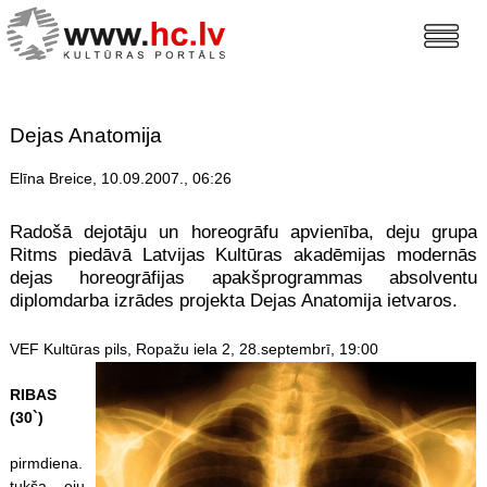
Dejas Anatomija
Elīna Breice, 10.09.2007., 06:26
Radošā dejotāju un horeogrāfu apvienība, deju grupa
Ritms piedāvā Latvijas Kultūras akadēmijas modernās
dejas horeogrāfijas apakšprogrammas absolventu
diplomdarba izrādes projekta Dejas Anatomija ietvaros.
VEF Kultūras pils, Ropažu iela 2, 28.septembrī, 19:00
RIBAS
(30`)
pirmdiena.
tukša. eju