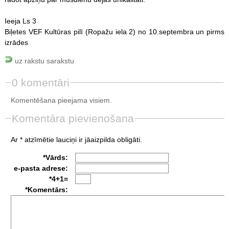
Ieeja Ls 3
Biļetes VEF Kultūras pilī (Ropažu iela 2) no 10.septembra un pirms
izrādes
uz rakstu sarakstu
0 komentāri
Komentēšana pieejama visiem.
Komentāra pievienošana
Ar * atzīmētie lauciņi ir jāaizpilda obligāti.
*Vārds:
e-pasta adrese:
*4+1=
*Komentārs: