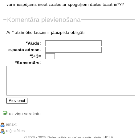
vai
ir
iespējams
iireet
zaales
ar
spoguljiem
dailes
teaatriii???
Komentāra pievienošana
Ar * atzīmētie lauciņi ir jāaizpilda obligāti.
*Vārds:
e-pasta adrese:
*5+3=
*Komentārs:
uz ziņu sarakstu
ienākt
reģistrēties
© 2005 - 2026, Dailes teātris atgriežas savās telpās, HC.LV.