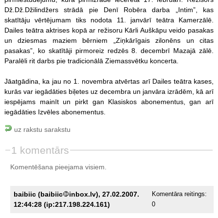
Dž.Dž.Džilindžers strādā pie Denī Robēra darba „Intim”, kas
skatītāju vērtējumam tiks nodota 11. janvārī teātra Kamerzālē.
Dailes teātra aktrises kopā ar režisoru Kārli Auškāpu veido pasakas
un dziesmas maziem bērniem „Ziņkārīgais zilonēns un citas
pasakas”, ko skatītāji pirmoreiz redzēs 8. decembrī Mazajā zālē.
Paralēli rit darbs pie tradicionālā Ziemassvētku koncerta.
Jāatgādina, ka jau no 1. novembra atvērtas arī Dailes teātra kases,
kurās var iegādāties biļetes uz decembra un janvāra izrādēm, kā arī
iespējams mainīt un pirkt gan Klasiskos abonementus, gan arī
iegādāties Izvēles abonementus.
uz rakstu sarakstu
1 komentārs
Komentēšana pieejama visiem.
baibiic (baibiic
inbox.lv), 27.02.2007.
Komentāra reitings:
12:44:28 (ip:217.198.224.161)
0