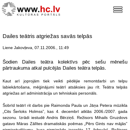
Dailes teātris atgriežas savās telpās
Liene Jakovļeva, 07.11.2006., 11:49
Šodien Dailes teātra kolektīvs pēc sešu mēnešu
pārtraukuma atkal pulcējās Dailes teātra telpās.
Kaut arī joprojām tiek veikti pēdējie remontdarbi un telpu
labiekārtošana, mēģinājumi teātrī atsāksies jau rīt. Teātra telpās
atgriežas arī administrācija un tehniskais personāls.
Šobrīd teātrī rit darbs pie Raimonda Paula un Jāņa Petera mūzikla
„Cits Šerloks Holmss”, kas 4. decembrī atklās 2006./2007. gada
sezonu. Izrādi iestudē Andris Bērziņš. Režisors Mihails Gruzdovs
gatavo Māras Zālītes dramatiskās poēmas „Pērs Gints nav mājās”
pirmiestudējumu, kura pirmizrāde iecerēta 17. februārī. Režisors