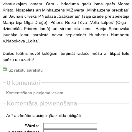
vismīļākajām lomām. Otra - brieduma gadu loma grāfs Monte
Kristo. Nospēlēts arī Minhauzens M.Zīverta „Minhauzena precībās”
un Jaunais cilvēks P.Nādaša „Satikšanās” (šajā izrādē pretspēlētāja
Marija bija Olga Dreģe), Pēteris Rutku Tēva „Vella kalpos” (Olga -
dziedošās Priores lomā) un virkne citu lomu. Harija Spanovska
jaunāko lomu sarakstā nevar nepieminēt Humbertu Humbertu
V,Nabokova „Lolitā”.
Dailes teātris novēl kolēģiem turpināt radošo mūžu ar tikpat lielu
spēku un azartu!
uz rakstu sarakstu
0 komentāri
Komentēšana pieejama visiem.
Komentāra pievienošana
Ar * atzīmētie lauciņi ir jāaizpilda obligāti.
*Vārds:
e-pasta adrese: