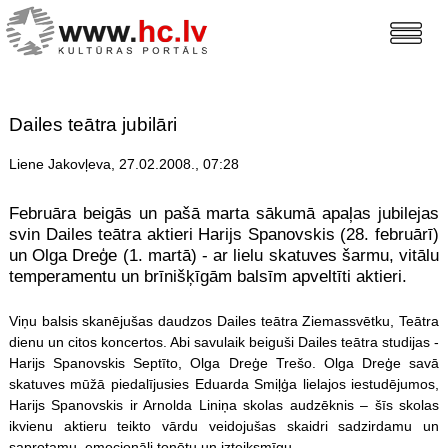
Dailes teātra jubilāri
Liene Jakovļeva, 27.02.2008., 07:28
Februāra beigās un pašā marta sākumā apaļas jubilejas
svin Dailes teātra aktieri Harijs Spanovskis (28. februārī)
un Olga Dreģe (1. martā) - ar lielu skatuves šarmu, vitālu
temperamentu un brīnišķīgām balsīm apveltīti aktieri.
Viņu balsis skanējušas daudzos Dailes teātra Ziemassvētku, Teātra
dienu un citos koncertos. Abi savulaik beiguši Dailes teātra studijas -
Harijs Spanovskis Septīto, Olga Dreģe Trešo. Olga Dreģe savā
skatuves mūžā piedalījusies Eduarda Smiļģa lielajos iestudējumos,
Harijs Spanovskis ir Arnolda Liniņa skolas audzēknis – šīs skolas
ikvienu aktieru teikto vārdu veidojušas skaidri sadzirdamu un
saprotamu, emocionāli tonētu un izteiksmīgu.