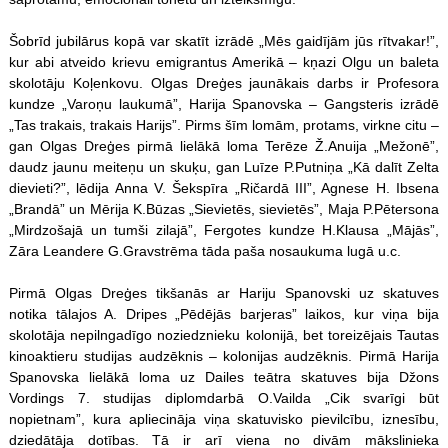
Šobrīd jubilārus kopā var skatīt izrādē „Mēs gaidījām jūs rītvakar!”,
kur abi atveido krievu emigrantus Amerikā – kņazi Olgu un baleta
skolotāju Koļenkovu. Olgas Dreģes jaunākais darbs ir Profesora
kundze „Varoņu laukumā”, Harija Spanovska – Gangsteris izrādē
„Tas trakais, trakais Harijs”. Pirms šīm lomām, protams, virkne citu –
gan Olgas Dreģes pirmā lielākā loma Terēze Ž.Anuija „Mežonē”,
daudz jaunu meiteņu un skuķu, gan Luīze P.Putniņa „Kā dalīt Zelta
dievieti?”, lēdija Anna V. Šekspīra „Ričardā III”, Agnese H. Ibsena
„Brandā” un Mērija K.Būzas „Sievietēs, sievietēs”, Maja P.Pētersona
„Mirdzošajā un tumši zilajā”, Fergotes kundze H.Klausa „Mājās”,
Zāra Leandere G.Gravstrēma tāda paša nosaukuma lugā u.c.
Pirmā Olgas Dreģes tikšanās ar Hariju Spanovski uz skatuves
notika tālajos A. Dripes „Pēdējās barjeras” laikos, kur viņa bija
skolotāja nepilngadīgo noziedznieku kolonijā, bet toreizējais Tautas
kinoaktieru studijas audzēknis – kolonijas audzēknis. Pirmā Harija
Spanovska lielākā loma uz Dailes teātra skatuves bija Džons
Vordings 7. studijas diplomdarbā O.Vailda „Cik svarīgi būt
nopietnam”, kura apliecināja viņa skatuvisko pievilcību, iznesību,
dziedātāja dotības. Tā ir arī viena no divām mākslinieka