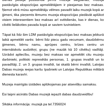
pastāvīgās ekspozīcijas apmeklētājiem ir pieejamas bez maksas.
Ņemot vērā mūsu apmeklētāju vēlmes pavadīt laiku muzejā kopā ar
ģimeni, tika pieņemts lēmums muzeja ekspozīcijas piedāvāt aplūkot
visiem interesentiem bez maksas arī svētdienās, kas ir dienas, ko
cilvēki lielākoties pavada kopā ar saviem tuviniekiem.
Tāpat kā līdz šim LDM pastāvīgās ekspozīcijas bez maksas jebkurā
laikā apmeklēt varēs: bērni līdz piecu gadu vecumam, daudzbērnu
ģimenes, bērnu namu, aprūpes centru, krīzes centru un
internātskolu audzēkņi, grupu (ne mazāk kā 10 cilvēku) vadītāji.
Uzrādot apliecību, muzeju bez maksas var apmeklēt citu muzeju
darbinieki, politiski represētās personas, 1. grupas invalīdi un to
pavadītāji, 2. un 3. grupas invalīdi, tai skaitā bērni invalīdi, Latvijas
Dabas muzeja ieejas karšu īpašnieki un Latvijas Republikas militārā
dienesta karavīri.
Muzeja mainīgās izstādes aplūkojamas par atsevišķu samaksu.
Esi laipni aicināts Dabas muzejā iepazīt dabas daudzveidību!
Sīkāka informācija: muzejā pa tel.7356024