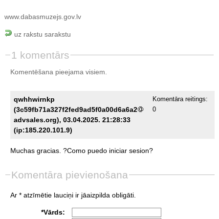
www.dabasmuzejs.gov.lv
uz rakstu sarakstu
1 komentārs
Komentēšana pieejama visiem.
qwhhwirnkp
Komentāra reitings:
(3c59fb71a327f2fed9ad5f0a00d6a6a2
0
advsales.org), 03.04.2025. 21:28:33
(ip:185.220.101.9)
Muchas
gracias.
?Como
puedo
iniciar
sesion?
Komentāra pievienošana
Ar * atzīmētie lauciņi ir jāaizpilda obligāti.
*Vārds: