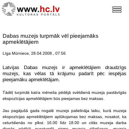
Dabas muzejs turpmāk vēl pieejamāks
apmeklētājiem
Līga Mūrniece, 28.04.2008., 07:56
Latvijas Dabas muzejs ir apmeklētājiem draudzīgs
muzejs, kas vēlas tā krājumu padarīt pēc iespējas
pieejamāku apmeklētājam.
Tādēļ turpmāk katra mēneša pēdējā svētdienā muzeja pastāvīgās
ekspozīcijas apmeklētājiem būs pieejamas bez maksas.
Jau pagājušā gada nogalē muzejs palielināja laiku, kurā muzeja
ekspozīcijas apmeklētājiem aplūkojamas bez maksas, nosakot, ka
ceturtdienās no plkst. 16.00 līdz 18.00 un citās muzeja darba
dienās pēdējā pusstundā pirms muzeja slēgšanas, muzeja