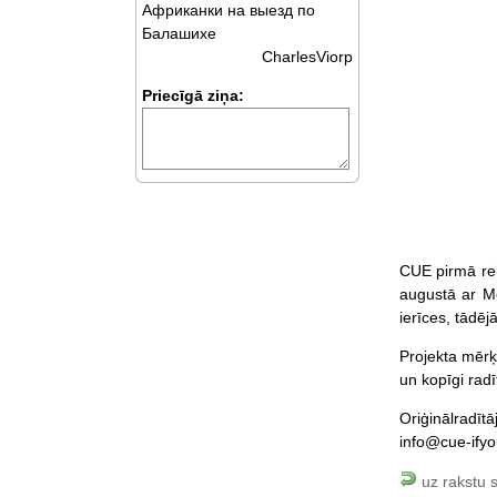
Африканки на выезд по
Балашихе
CharlesViorp
Priecīgā ziņa:
CUE pirmā rei
augustā ar Me
ierīces, tādē
Projekta mērķi
un kopīgi radī
Oriģinālradīt
info@cue-ify
uz rakstu 