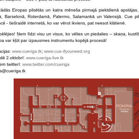
dās Eiropas pilsētās un katra mēneša pirmajā piektdienā apstājas, la
ā, Barselonā, Roterdamā, Palermo, Salamankā un Valensijā. Cue pils
ē - tiešraidē internetā, ko var vērot ikviens, pat neesot klātienē.
ēlējies! Ņem līdzi visu un visus, ko vēlies un piedalies – skaņa, kustī
bība var kļūt par izpausmes instrumentu kopējā procesā!
ācijas:
www.cueriga.tk
;
www.cue-ifyouneed.org
idē 2.oktobrī:
www.cueriga-live.tk
m twitterī:
www.twitter.com/cueriga
ga@cueriga.tk