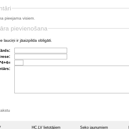
tāri
a pieejama visiem.
āra pievienošana
e lauciņi ir jāaizpilda obligāti.
Vārds:
drese:
*4+4=
tārs:
rakstu
V
HC.LV lietotājiem
Seko jaunumiem