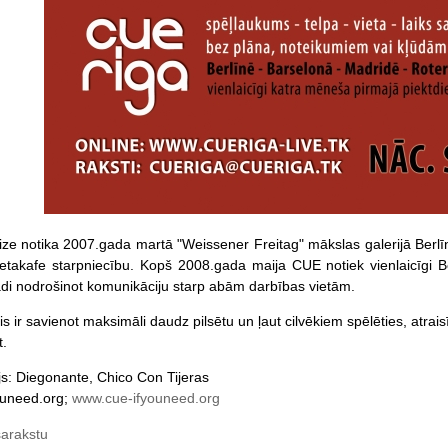
ze notika 2007.gada martā "Weissener Freitag" mākslas galerijā Berlī
takafe starpniecību. Kopš 2008.gada maija CUE notiek vienlaicīgi Be
jādi nodrošinot komunikāciju starp abām darbības vietām.
s ir savienot maksimāli daudz pilsētu un ļaut cilvēkiem spēlēties, atraisī
t.
ājs: Diegonante, Chico Con Tijeras
ouneed.org;
www.cue-ifyouneed.org
sarakstu