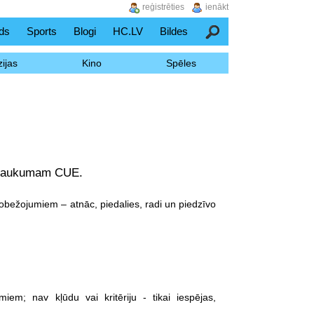
reģistrēties
ienākt
ds
Sports
Blogi
HC.LV
Bildes
Meklēšana
ijas
Kino
Spēles
u laukumam CUE.
obežojumiem – atnāc, piedalies, radi un piedzīvo
m; nav kļūdu vai kritēriju - tikai iespējas,