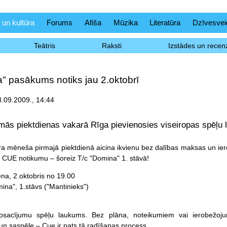
 un kultūra
Forums
Afiša
Mūzika
Literatūra
Dzīvesvei
Teātris
Raksti
Izstādes un recenz
" pasākums notiks jau 2.oktobrī
.09.2009., 14:44
mās piektdienas vakarā Rīga pievienosies viseiropas spēļ
a mēneša pirmajā piektdienā aicina ikvienu bez dalības maksas un ier
CUE notikumu – šoreiz T/c "Domina" 1. stāvā!
ena, 2.oktobris no 19.00
mina", 1.stāvs ("Mantinieks")
sacījumu spēļu laukums. Bez plāna, noteikumiem vai ierobežojumie
 un saspēle – Cue ir pats tā radīšanas process.