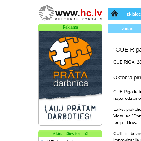
Sākumlapa
Izklaide
Reklāma
Ziņas
"CUE Riga
CUE RIGA, 28
Oktobra pir
CUE Riga katr
neparedzamo 
Laiks: piektdi
Vieta: t/c "Do
Ieeja - Brīva!
CUE ir bezno
Aktualitātes forumā
improvizācija