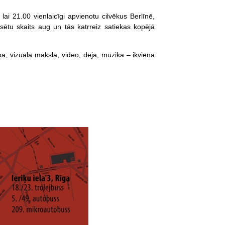
i 21.00 vienlaicīgi apvienotu cilvēkus Berlīnē,
ētu skaits aug un tās katrreiz satiekas kopējā
ba, vizuālā māksla, video, deja, mūzika – ikviena