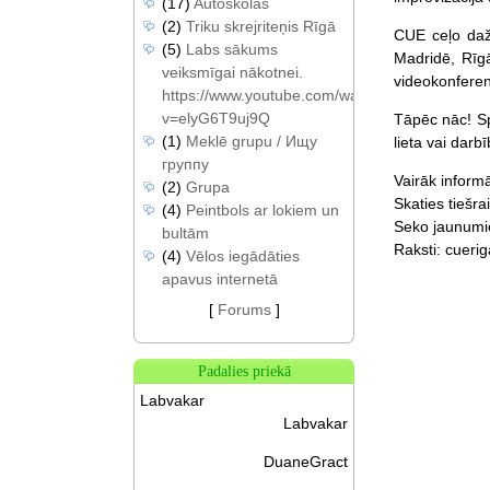
(17)
Autoskolas
(2)
Triku skrejriteņis Rīgā
CUE ceļo dažā
(5)
Labs sākums
Madridē, Rīg
veiksmīgai nākotnei.
videokonferenc
https://www.youtube.com/watch?
v=elyG6T9uj9Q
Tāpēc nāc! Sp
(1)
Meklē grupu / Ищу
lieta vai dar
группу
Vairāk inform
(2)
Grupa
Skaties tiešra
(4)
Peintbols ar lokiem un
Seko jaunumie
bultām
Raksti: cueri
(4)
Vēlos iegādāties
apavus internetā
[
Forums
]
Padalies priekā
Labvakar
Labvakar
DuaneGract