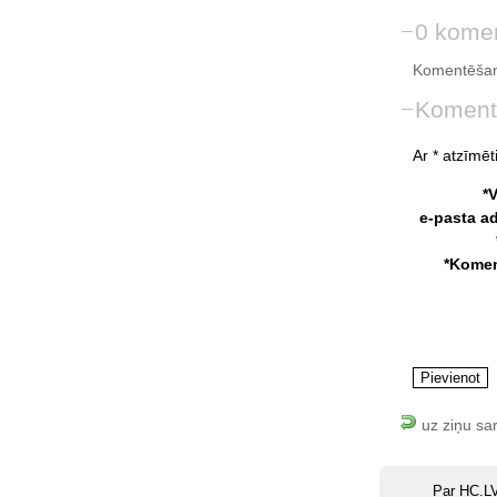
0 komen
Komentēšan
Koment
Ar * atzīmēti
*
e-pasta a
*Komen
uz ziņu sa
Par HC.L