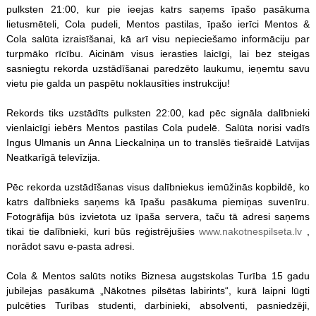
pulksten 21:00, kur pie ieejas katrs saņems īpašo pasākuma
lietusmēteli, Cola pudeli, Mentos pastilas, īpašo ierīci Mentos &
Cola salūta izraisīšanai, kā arī visu nepieciešamo informāciju par
turpmāko rīcību. Aicinām visus ierasties laicīgi, lai bez steigas
sasniegtu rekorda uzstādīšanai paredzēto laukumu, ieņemtu savu
vietu pie galda un paspētu noklausīties instrukciju!
Rekords tiks uzstādīts pulksten 22:00, kad pēc signāla dalībnieki
vienlaicīgi iebērs Mentos pastilas Cola pudelē. Salūta norisi vadīs
Ingus Ulmanis un Anna Lieckalniņa un to translēs tiešraidē Latvijas
Neatkarīgā televīzija.
Pēc rekorda uzstādīšanas visus dalībniekus iemūžinās kopbildē, ko
katrs dalībnieks saņems kā īpašu pasākuma piemiņas suvenīru.
Fotogrāfija būs izvietota uz īpaša servera, taču tā adresi saņems
tikai tie dalībnieki, kuri būs reģistrējušies
www.nakotnespilseta.lv
,
norādot savu e-pasta adresi.
Cola & Mentos salūts notiks Biznesa augstskolas Turība 15 gadu
jubilejas pasākumā „Nākotnes pilsētas labirints“, kurā laipni lūgti
pulcēties Turības studenti, darbinieki, absolventi, pasniedzēji,