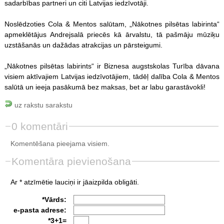
sadarbības partneri un citi Latvijas iedzīvotāji.
Noslēdzoties Cola & Mentos salūtam, „Nākotnes pilsētas labirinta“
apmeklētājus Andrejsalā priecēs kā ārvalstu, tā pašmāju mūziķu
uzstāšanās un dažādas atrakcijas un pārsteigumi.
„Nākotnes pilsētas labirints“ ir Biznesa augstskolas Turība dāvana
visiem aktīvajiem Latvijas iedzīvotājiem, tādēļ dalība Cola & Mentos
salūtā un ieeja pasākumā bez maksas, bet ar labu garastāvokli!
uz rakstu sarakstu
0 komentāri
Komentēšana pieejama visiem.
Komentāra pievienošana
Ar * atzīmētie lauciņi ir jāaizpilda obligāti.
*Vārds:
e-pasta adrese:
*3+1=