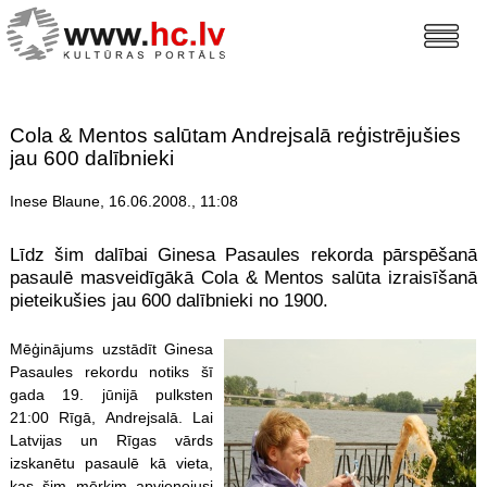
Cola & Mentos salūtam Andrejsalā reģistrējušies
jau 600 dalībnieki
Inese Blaune, 16.06.2008., 11:08
Līdz šim dalībai Ginesa Pasaules rekorda pārspēšanā
pasaulē masveidīgākā Cola & Mentos salūta izraisīšanā
pieteikušies jau 600 dalībnieki no 1900.
Mēģinājums uzstādīt Ginesa
Pasaules rekordu notiks šī
gada 19. jūnijā pulksten
21:00 Rīgā, Andrejsalā. Lai
Latvijas un Rīgas vārds
izskanētu pasaulē kā vieta,
kas šim mērķim apvienojusi