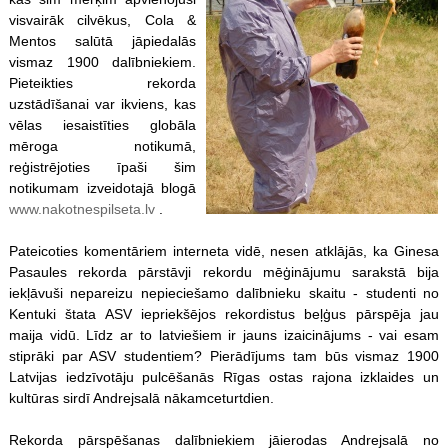
visvairāk cilvēkus, Cola &
Mentos salūtā jāpiedalās
vismaz 1900 dalībniekiem.
Pieteikties rekorda
uzstādīšanai var ikviens, kas
vēlas iesaistīties globāla
mēroga notikumā,
reģistrējoties īpaši šim
notikumam izveidotajā blogā
www.nakotnespilseta.lv
.
Pateicoties komentāriem interneta vidē, nesen atklājās, ka Ginesa
Pasaules rekorda pārstāvji rekordu mēģinājumu sarakstā bija
iekļāvuši nepareizu nepieciešamo dalībnieku skaitu - studenti no
Kentuki štata ASV iepriekšējos rekordistus beļģus pārspēja jau
maija vidū. Līdz ar to latviešiem ir jauns izaicinājums - vai esam
stiprāki par ASV studentiem? Pierādījums tam būs vismaz 1900
Latvijas iedzīvotāju pulcēšanās Rīgas ostas rajona izklaides un
kultūras sirdī Andrejsalā nākamceturtdien.
Rekorda pārspēšanas dalībniekiem jāierodas Andrejsalā no