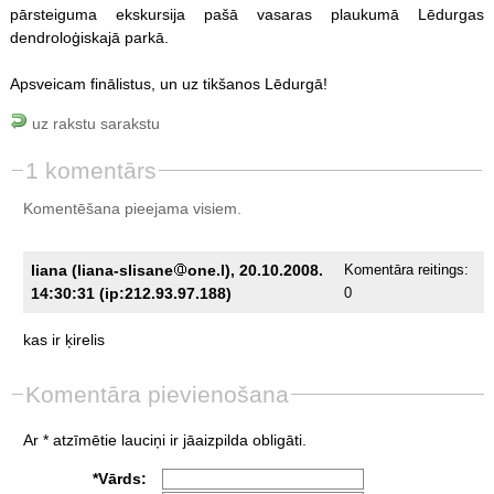
pārsteiguma ekskursija pašā vasaras plaukumā Lēdurgas
dendroloģiskajā parkā.
Apsveicam finālistus, un uz tikšanos Lēdurgā!
uz rakstu sarakstu
1 komentārs
Komentēšana pieejama visiem.
liana (liana-slisane
one.l), 20.10.2008.
Komentāra reitings:
14:30:31 (ip:212.93.97.188)
0
kas
ir
ķirelis
Komentāra pievienošana
Ar * atzīmētie lauciņi ir jāaizpilda obligāti.
*Vārds: