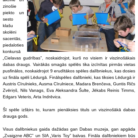
zinošie
piekto un
sesto
klašu
skolēni
sacentās,
piedaloties
konkursā
„Cielavas gudrības”, noskaidrojot, kurš no visiem ir viszinošākais
dabas draugs. Vairākās smagās spēlēs tika izcīnītas pirmās vietas
pusfinālos, noskaidrojot 9 erudītākos
spēles
dalībniekus, kas dosies
uz fināla spēli Lēdurgā. Fināl
spēles
dalībnieki, kas tiksies Lēdurgā ir
Austris Cīrulnieks, Ausma Cīrulniece, Madara Brenčeva, Guntis Ričs
Zvēriņš, Nils Vanags, Eva Aleksandra Šulte, Jēkabs Reinis Timms,
Edgars Veteris, Arta Indrēvica.
Šī spēle izšķirs to, kuram pienāksies tituls un viszinošākā dabas
drauga gods.
Visus dalībniekus gaida dažādas gan Dabas muzeja, gan apgāda
„Zvaigzne ABC” un SIA „Varis Toy” balvas. Fināla dalībniekiem būs