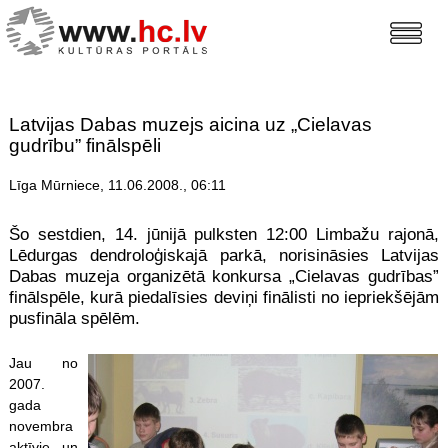
Latvijas Dabas muzejs aicina uz „Cielavas
gudrību” finālspēli
Līga Mūrniece, 11.06.2008., 06:11
Šo sestdien, 14. jūnijā pulksten 12:00 Limbažu rajonā,
Lēdurgas dendroloģiskajā parkā, norisināsies Latvijas
Dabas muzeja organizētā konkursa „Cielavas gudrības”
finālspēle, kurā piedalīsies deviņi finālisti no iepriekšējām
pusfināla spēlēm.
Jau no
2007.
gada
novembra
aktīvie un