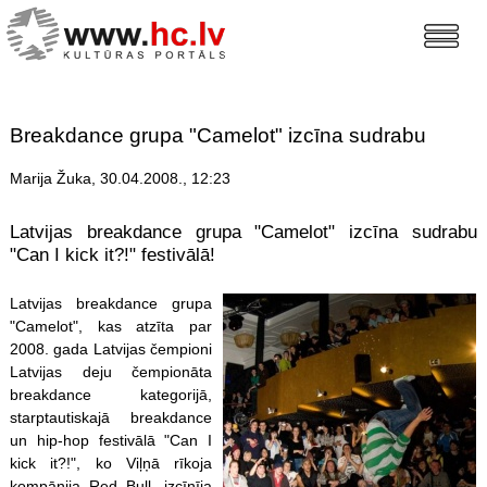
Breakdance grupa "Camelot" izcīna sudrabu
Marija Žuka, 30.04.2008., 12:23
Latvijas breakdance grupa "Camelot" izcīna sudrabu
"Can I kick it?!" festivālā!
Latvijas breakdance grupa
"Camelot", kas atzīta par
2008. gada Latvijas čempioni
Latvijas deju čempionāta
breakdance kategorijā,
starptautiskajā breakdance
un hip-hop festivālā "Can I
kick it?!", ko Viļņā rīkoja
kompānija Red Bull, izcīnīja