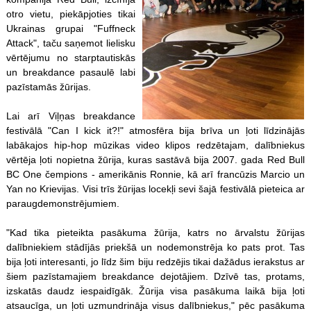
otro vietu, piekāpjoties tikai
Ukrainas grupai "Fuffneck
Attack", taču saņemot lielisku
vērtējumu no starptautiskās
un breakdance pasaulē labi
pazīstamās žūrijas.
Lai arī Viļņas breakdance
festivālā "Can I kick it?!" atmosfēra bija brīva un ļoti līdzinājās
labākajos hip-hop mūzikas video klipos redzētajam, dalībniekus
vērtēja ļoti nopietna žūrija, kuras sastāvā bija 2007. gada Red Bull
BC One čempions - amerikānis Ronnie, kā arī francūzis Marcio un
Yan no Krievijas. Visi trīs žūrijas locekļi sevi šajā festivālā pieteica ar
paraugdemonstrējumiem.
"Kad tika pieteikta pasākuma žūrija, katrs no ārvalstu žūrijas
dalībniekiem stādījās priekšā un nodemonstrēja ko pats prot. Tas
bija ļoti interesanti, jo līdz šim biju redzējis tikai dažādus ierakstus ar
šiem pazīstamajiem breakdance dejotājiem. Dzīvē tas, protams,
izskatās daudz iespaidīgāk. Žūrija visa pasākuma laikā bija ļoti
atsaucīga, un ļoti uzmundrināja visus dalībniekus," pēc pasākuma