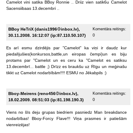
Camelot
vini
satika
BBoy
Ronnie
..
Driiz
vien
satik6u
Camelot
Sacensiibaas
13.decembri
..
BBoy HeTriX (danis1996
inbox.lv),
Komentāra reitings:
30.11.2008. 16:12:07 (ip:87.110.50.107)
0
Es
arī
esmu
dzirdējis
par
"Camelot"
ka
viņi
ir
daudz
kur
piedalījušies(konkursos,battle,un
eiropas
čempi)un
es
biju
protams
par
"Camelot
un
es
ceru
ka
"Camelot
es
satiksu
13.decembrī...
battle
;)
Drīzz
es
braukšu
uz
Rīgu
un
meģinašu
tikkt
uz
Camelot
nodarbībām!!!!
ESMU
no
Jēkabpils
:)
Bboy-Meirens (reno456
inbox.lv),
Komentāra reitings:
18.02.2009. 08:51:03 (ip:81.198.190.3)
0
Viens
no
šīs
deju
grupas
biedriem
pasniedz
Man
breakdance
nodarbības!
Bboy-Forcy
Flave!!!
Viņa
prasmes
ir
patiešām
vienreizējas!