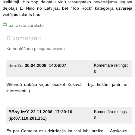
izpildītāji. Hip-Hop dejotāju vidū visaugstāko novērtējumu ieguva
dejotājs El Nino no Latvijas, bet "Top Rock" kategorijā uzvarēja
vietējais talants Lau.
uz rakstu sarakstu
5 komentāri
Komentēšana pieejama visiem.
deni2s
, 30.04.2008. 14:06:07
Komentāra reitings:
0
Vīkendā
dabūju
viņus
iečekot
Ķekavā
-
bija
tiešām
jautri
un
interesanti
:)
BBoy IzzY, 22.11.2008. 17:20:10
Komentāra reitings:
(ip:87.110.201.151)
0
Es
par
Camelot
esu
dzirdeejis
ka
vini
labi
breiko
..
Apskauzu