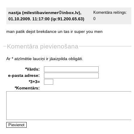
nastja (milestibavienmer
inbox.lv),
Komentāra reitings:
01.10.2009. 11:17:00 (ip:91.200.65.63)
0
man
patik
dejot
brekdance
un
tas
ir
super
you
men
Komentāra pievienošana
Ar * atzīmētie lauciņi ir jāaizpilda obligāti.
*Vārds:
e-pasta adrese:
*3+3=
*Komentārs: