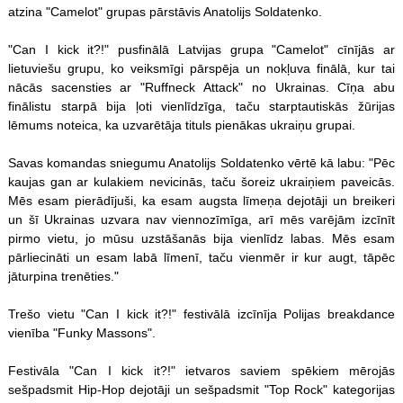
atzina "Camelot" grupas pārstāvis Anatolijs Soldatenko.
"Can I kick it?!" pusfinālā Latvijas grupa "Camelot" cīnījās ar
lietuviešu grupu, ko veiksmīgi pārspēja un nokļuva finālā, kur tai
nācās sacensties ar "Ruffneck Attack" no Ukrainas. Cīņa abu
finālistu starpā bija ļoti vienlīdzīga, taču starptautiskās žūrijas
lēmums noteica, ka uzvarētāja tituls pienākas ukraiņu grupai.
Savas komandas sniegumu Anatolijs Soldatenko vērtē kā labu: "Pēc
kaujas gan ar kulakiem nevicinās, taču šoreiz ukraiņiem paveicās.
Mēs esam pierādījuši, ka esam augsta līmeņa dejotāji un breikeri
un šī Ukrainas uzvara nav viennozīmīga, arī mēs varējām izcīnīt
pirmo vietu, jo mūsu uzstāšanās bija vienlīdz labas. Mēs esam
pārliecināti un esam labā līmenī, taču vienmēr ir kur augt, tāpēc
jāturpina trenēties."
Trešo vietu "Can I kick it?!" festivālā izcīnīja Polijas breakdance
vienība "Funky Massons".
Festivāla "Can I kick it?!" ietvaros saviem spēkiem mērojās
sešpadsmit Hip-Hop dejotāji un sešpadsmit "Top Rock" kategorijas