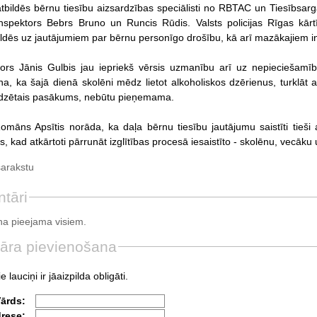
tbildēs bērnu tiesību aizsardzības speciālisti no RBTAC un Tiesībsarga 
i inspektors Bebrs Bruno un Runcis Rūdis. Valsts policijas Rīgas kār
bildēs uz jautājumiem par bērnu personīgo drošību, kā arī mazākajiem in
rs Jānis Gulbis jau iepriekš vērsis uzmanību arī uz nepieciešamību
ina, ka šajā dienā skolēni mēdz lietot alkoholiskos dzērienus, turklāt
dzētais pasākums, nebūtu pieņemama.
omāns Apsītis norāda, ka daļa bērnu tiesību jautājumu saistīti tieši 
s, kad atkārtoti pārrunāt izglītības procesā iesaistīto - skolēnu, vecā
sarakstu
tāri
a pieejama visiem.
āra pievienošana
e lauciņi ir jāaizpilda obligāti.
Vārds:
drese: