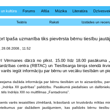
 un kultūra
Forums
Afiša
Mūzika
Literatūra
Dzīvesvei
Teātris
Raksti
Izstādes un recenz
rī īpaša uzmanība tiks pievērsta bērnu tiesību jaut
 28.08.2008., 11:52
rī Vērmanes dārzā no plkst. 15.00 līdz 18.00 pasākuma 
sardzības centra (RBTAC) un Tiesībsarga biroja stendā ikvi
m varēs iegūt informāciju par bērnu un vecāku tiesībām un 
eejama dažāda informācija par bērnu tiesībām un to aizsardzību, pare
s
„Indriķa XII gudrības” palīdzību. Pasākumā piedalīsies un dalībnieku
ēls Indriķis XIII no multfilmas „Fantadroms”.
esents varēs iesaistīties zīmēšanā, krāsošanā un krustvārdu mīklas m
ieteikumus par dažādiem jautājumiem, kas palīdzēs bērnu tiesību a