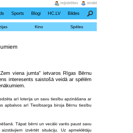
reģistrēties
ienākt
ds
Sports
Blogi
HC.LV
Bildes
Meklēšana
ijas
Kino
Spēles
ājumiem
„Zem viena jumta” ietvaros Rīgas Bērnu
ens interesents saistošā veidā ar spēlēm
pienākumiem.
dzēta arī loterija un savu tiesību apzināšana ar
s apbalvos arī Tiesībsarga biroja Bērnu tiesību
inēšanā. Tāpat bērni un vecāki varēs paust savu
izstāvjiem izvērtēt situāciju. Uz apmeklētāju