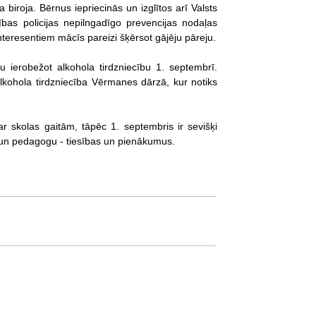
biroja. Bērnus iepriecinās un izglītos arī Valsts
tības policijas nepilngadīgo prevencijas nodaļas
teresentiem mācīs pareizi šķērsot gājēju pāreju.
 ierobežot alkohola tirdzniecību 1. septembrī.
 alkohola tirdzniecība Vērmanes dārzā, kur notiks
ar skolas gaitām, tāpēc 1. septembris ir sevišķi
ku un pedagogu - tiesības un pienākumus.