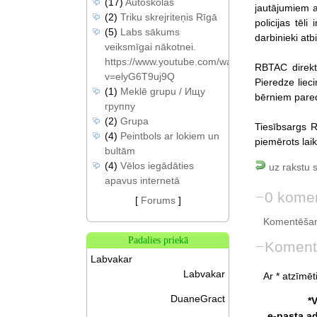
(17)
Autoskolas
jautājumiem a
(2)
Triku skrejriteņis Rīgā
policijas tēl
(5)
Labs sākums
darbinieki at
veiksmīgai nākotnei.
https://www.youtube.com/watch?
RBTAC direkto
v=elyG6T9uj9Q
Pieredze liec
(1)
Meklē grupu / Ищу
bērniem pare
группу
(2)
Grupa
Tiesībsargs R
(4)
Peintbols ar lokiem un
piemērots laik
bultām
(4)
Vēlos iegādāties
uz rakstu 
apavus internetā
0 komen
[
Forums
]
Komentēšan
Padalies priekā
Koment
Labvakar
Labvakar
Ar * atzīmēti
DuaneGract
*
e-pasta a