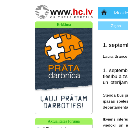
Sākumlapa
Izklaide
Reklāma
Ziņas
1. septemb
Laura Brance,
1. septemb
tiesību aiz
un loterijā
Stendā būs pi
īpašas
spēle
departamenta t
Ikviens inter
Aktualitātes forumā
viedokli un 