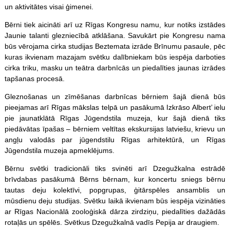
un aktivitātes visai ģimenei.
Bērni tiek aicināti arī uz Rīgas Kongresu namu, kur notiks izstādes
Jaunie talanti glezniecībā atklāšana. Savukārt pie Kongresu nama
būs vērojama cirka studijas Beztemata izrāde Brīnumu pasaule, pēc
kuras ikvienam mazajam svētku dalībniekam būs iespēja darboties
cirka triku, masku un teātra darbnīcās un piedalīties jaunas izrādes
tapšanas procesā.
Gleznošanas un zīmēšanas darbnīcas bērniem šajā dienā būs
pieejamas arī Rīgas mākslas telpā un pasākumā Izkrāso Albert’ ielu
pie jaunatklātā Rīgas Jūgendstila muzeja, kur šajā dienā tiks
piedāvātas īpašas – bērniem veltītas ekskursijas latviešu, krievu un
angļu valodās par jūgendstilu Rīgas arhitektūrā, un Rīgas
Jūgendstila muzeja apmeklējums.
Bērnu svētki tradicionāli tiks svinēti arī Dzegužkalna estrādē
brīvdabas pasākumā Bērns bērnam, kur koncertu sniegs bērnu
tautas deju kolektīvi, popgrupas, ģitār
spēles
ansamblis un
mūsdienu deju studijas. Svētku laikā ikvienam būs iespēja vizināties
ar Rīgas Nacionālā zooloģiskā dārza zirdziņu, piedalīties dažādās
rotaļās un spēlēs. Svētkus Dzegužkalnā vadīs Pepija ar draugiem.