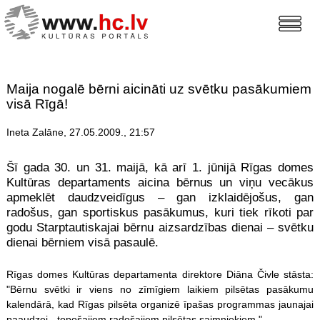
Maija nogalē bērni aicināti uz svētku pasākumiem
visā Rīgā!
Ineta Zalāne, 27.05.2009., 21:57
Šī gada 30. un 31. maijā, kā arī 1. jūnijā Rīgas domes
Kultūras departaments aicina bērnus un viņu vecākus
apmeklēt daudzveidīgus – gan izklaidējošus, gan
radošus, gan sportiskus pasākumus, kuri tiek rīkoti par
godu Starptautiskajai bērnu aizsardzības dienai – svētku
dienai bērniem visā pasaulē.
Rīgas domes Kultūras departamenta direktore Diāna Čivle stāsta:
"Bērnu svētki ir viens no zīmīgiem laikiem pilsētas pasākumu
kalendārā, kad Rīgas pilsēta organizē īpašas programmas jaunajai
paaudzei - topošajiem radošajiem pilsētas saimniekiem."