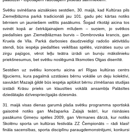
Svētku svinēšana aizsāksies sestdien, 30. maijā, kad Kultūras pils
Ziemeļblāzma parkā tradicionāli jau 101. gadu pēc kārtas notiks
bērniem un jauniešiem veltīts pasākums. Šogad rīkotāji aicina tos
svinēt kopā ar četrkājainajiem mīluļiem – suņiem, jo svētkos
piedalīsies gan Ziemeļblāzmas burvis – Dombrovska krancis, gan
Kruela de Vila. Parkā darbosies daudzveidīgi radošo aktivitāšu
stendi, būs iespēja piedalīties veiklības spēlēs, vizināties suņu un
zirgu pajūgos, vērot leļļu teātra izrādi un burvju mākslinieku
priekšnesumus, bet svētku noslēgumā līksmoties Olgas disenītē.
Sestdien uz svētku koncertu aicina arī Rīgas kultūras centrs
Iļģuciems, kura pagalmā uzstāsies bērnu vokālie un deju kolektīvi,
savukārt Mazajā ģildē būs iespēja aplūkot bērnu zīmēšanas studijas
izstādi Krāsu prieks un klausīties vokālā ansambļa Palāsītes
dziedātajās dzīvespriecīgajās dziesmās.
31. maijā visas dienas garumā plaša svētku programma sportiskā
gaisotnē notiks gan Mežaparka Zaļajā teātrī, kur risināsies
pasākums Ģimeņu
spēles
2009, gan Vērmanes dārzā, kur notiks
Skolēnu sporta un kultūras festivāla ZZ Čempionāts – rādi klasi!
fināla sacensības, sporta disciplīnu paraugdemonstrējumi, konkursi