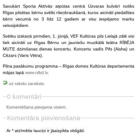
Savukārt Sporta Aktīvās atpūtas centrā Uzvaras bulvārī notiks
Rīgas pilsētas bērnu svētki riteņbraukšanā, kuros aicināti piedalīties
bērni vecumā no 3 līdz 12 gadiem ar visu iespējamo marku
velosipēdiem.
Svētku izskaņā pirmdien, 1. jūnijā, VEF Kultūras pils Lielajā zālē visi
tiek aicināti uz Rīgas Bērnu un jauniešu muzikālā teātra RĪBĒJA
MUTE dzimšanas dienas koncertu. Koncertu vadīs Pifs (Aisha) un
Cēzars (Varis Vētra).
Pilna pasākumu programma – Rīgas domes Kultūras departamenta
mājas lapā
www.rdkd.lv
.
uz rakstu sarakstu
0 komentāri
Komentēšana pieejama visiem.
Komentāra pievienošana
Ar * atzīmētie lauciņi ir jāaizpilda obligāti.