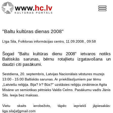
"Baltu kultūras dienas 2008"
Līga Sila, Folkloras informācijas centrs, 11.09.2008., 09:58
Šogad "Baltu kultūras dienu 2008" ietvaros notiks
Baltiskās sarunas, bērnu rotaļlietu izgatavošana un
daudzi citi pasākumi.
Sestdiena, 20. septembris, Latvijas Nacionālais vēstures muzejs
13:00 - 15:00 Baltiskās sarunas. Ar priekšlasījumiem par tēmu
„Latviešu reliģija. Bija? Ir? Būs?” uzstāsies reliģiju zinātniece Agita
Misāne un semiotikas pētnieks Valdis Celms. Pasākumu vadīs Jānis
Sils. Ieeja bez maksas.
Vietu skaits ierobežots, tāpēc iepriekš jāpiesakās:
liga.sila[at]gmail.com