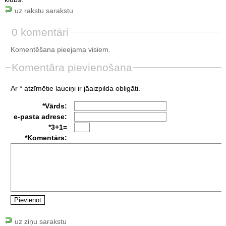
uz rakstu sarakstu
0 komentāri
Komentēšana pieejama visiem.
Komentāra pievienošana
Ar * atzīmētie lauciņi ir jāaizpilda obligāti.
*Vārds:
e-pasta adrese:
*3+1=
*Komentārs:
uz ziņu sarakstu