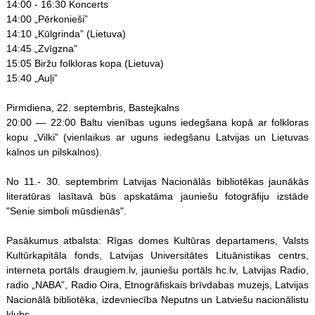
14:00 - 16:30 Koncerts
14:00 „Pērkonieši”
14:10 „Kūlgrinda” (Lietuva)
14:45 „Zvīgzna”
15:05 Biržu folkloras kopa (Lietuva)
15:40 „Auļi”
Pirmdiena, 22. septembris, Bastejkalns
20:00 — 22:00 Baltu vienības uguns iedegšana kopā ar folkloras
kopu „Vilki” (vienlaikus ar uguns iedegšanu Latvijas un Lietuvas
kalnos un pilskalnos).
No 11.- 30. septembrim Latvijas Nacionālās bibliotēkas jaunākās
literatūras lasītavā būs apskatāma jauniešu fotogrāfiju izstāde
"Senie simboli mūsdienās".
Pasākumus atbalsta: Rīgas domes Kultūras departamens, Valsts
Kultūrkapitāla fonds, Latvijas Universitātes Lituānistikas centrs,
interneta portāls draugiem.lv, jauniešu portāls hc.lv, Latvijas Radio,
radio „NABA”, Radio Oira, Etnogrāfiskais brīvdabas muzejs, Latvijas
Nacionālā bibliotēka, izdevniecība Neputns un Latviešu nacionālistu
klubs.