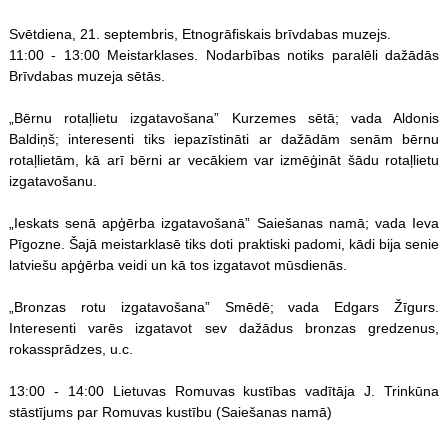
Svētdiena, 21. septembris, Etnogrāfiskais brīvdabas muzejs.
11:00 - 13:00 Meistarklases. Nodarbības notiks paralēli dažādās
Brīvdabas muzeja sētās.
„Bērnu rotaļlietu izgatavošana” Kurzemes sētā; vada Aldonis
Baldiņš; interesenti tiks iepazīstināti ar dažādām senām bērnu
rotaļlietām, kā arī bērni ar vecākiem var izmēģināt šādu rotaļlietu
izgatavošanu.
„Ieskats senā apģērba izgatavošanā” Saiešanas namā; vada Ieva
Pīgozne. Šajā meistarklasē tiks doti praktiski padomi, kādi bija senie
latviešu apģērba veidi un kā tos izgatavot mūsdienās.
„Bronzas rotu izgatavošana” Smēdē; vada Edgars Žīgurs.
Interesenti varēs izgatavot sev dažādus bronzas gredzenus,
rokassprādzes, u.c.
13:00 - 14:00 Lietuvas Romuvas kustības vadītāja J. Trinkūna
stāstījums par Romuvas kustību (Saiešanas namā)