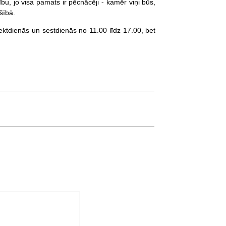
ību, jo visa pamats ir pēcnācēji - kamēr viņi būs,
šībā.
iektdienās un sestdienās no 11.00 līdz 17.00, bet