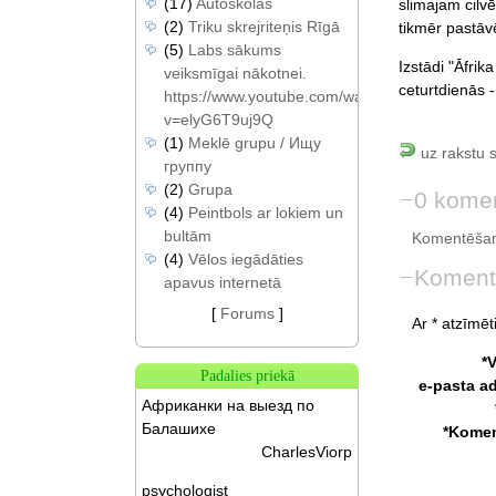
(17)
Autoskolas
slimajam cilvē
(2)
Triku skrejriteņis Rīgā
tikmēr pastāvē
(5)
Labs sākums
Izstādi "Āfri
veiksmīgai nākotnei.
ceturtdienās -
https://www.youtube.com/watch?
v=elyG6T9uj9Q
(1)
Meklē grupu / Ищу
uz rakstu 
группу
(2)
Grupa
0 komen
(4)
Peintbols ar lokiem un
bultām
Komentēšan
(4)
Vēlos iegādāties
Koment
apavus internetā
[
Forums
]
Ar * atzīmēti
*
Padalies priekā
e-pasta a
Африканки на выезд по
Балашихе
*Komen
CharlesViorp
psychologist