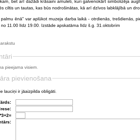
kam, bet arī dažādi krāsaini amuleti, kuri galvenokārt simbolizēja augl
s ciltis un tautas, kas būs nodrošinātas, kā arī dzīvos labklājībā un dro
ka palmu ēnā" var aplūkot muzeja darba laikā - otrdienās, trešdienās, p
 no 11.00 līdz 19.00. Izstāde apskatāma līdz š.g. 31.oktobrim
sarakstu
tāri
a pieejama visiem.
āra pievienošana
e lauciņi ir jāaizpilda obligāti.
Vārds:
drese:
*3+2=
tārs: