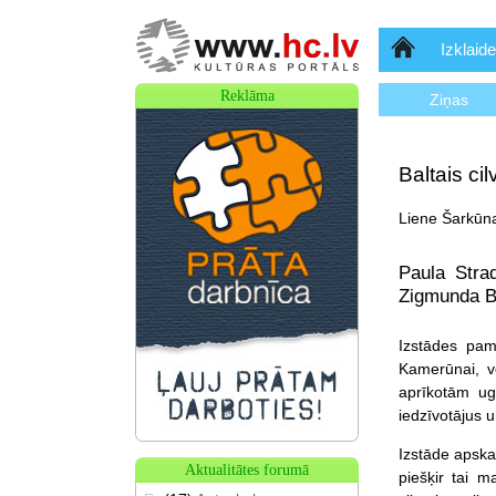
Sākumlapa
Izklaide
Reklāma
Ziņas
Baltais ci
Liene Šarkūna
Paula Strad
Zigmunda Be
Izstādes pama
Kamerūnai, v
aprīkotām ug
iedzīvotājus u
Izstāde apska
Aktualitātes forumā
piešķir tai m