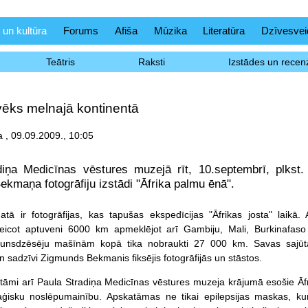
 un kultūra
Forums
Afiša
Mūzika
Literatūra
Dzīvesvei
Teātris
Raksti
Izstādes un recenz
lvēks melnajā kontinentā
 , 09.09.2009., 10:05
iņa Medicīnas vēstures muzejā rīt, 10.septembrī, plkst. 
kmaņa fotogrāfiju izstādi "Āfrika palmu ēnā".
tā ir fotogrāfijas, kas tapušas ekspedīcijas "Āfrikas josta" laikā
eicot aptuveni 6000 km apmeklējot arī Gambiju, Mali, Burkinafaso u
unsdzēsēju mašīnām kopā tika nobraukti 27 000 km. Savas sajūtas,
n sadzīvi Zigmunds Bekmanis fiksējis fotogrāfijās un stāstos.
tāmi arī Paula Stradiņa Medicīnas vēstures muzeja krājumā esošie Āfrik
aģisku noslēpumainību. Apskatāmas ne tikai epilepsijas maskas, kura