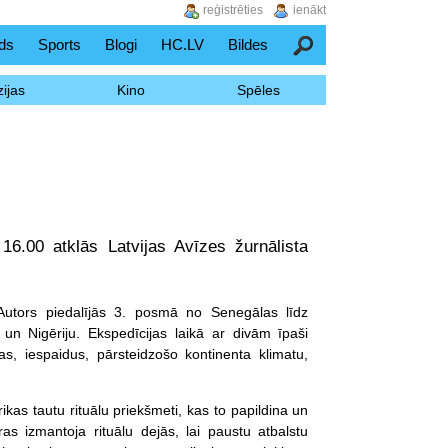
reģistrēties
ienākt
ds
Sports
Blogi
HC.LV
Bildes
Meklēšana
ijas
Kino
Spēles
16.00 atklās Latvijas Avīzes žurnālista
. Autors piedalījās 3. posmā no Senegālas līdz
n Nigēriju. Ekspedīcijas laikā ar divām īpaši
 iespaidus, pārsteidzošo kontinenta klimatu,
as tautu rituālu priekšmeti, kas to papildina un
s izmantoja rituālu dejās, lai paustu atbalstu