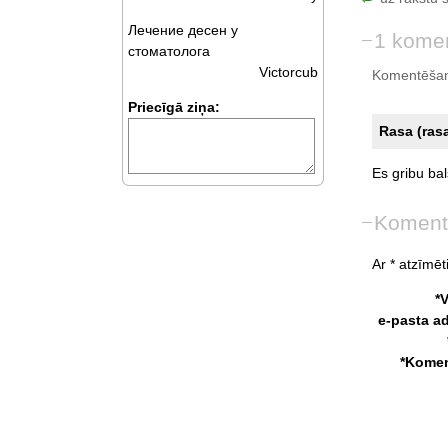
Лечение десен у
1 kome
стоматолога
Victorcub
Komentēšan
Priecīgā ziņa:
Rasa (ras
Es
gribu
bal
Koment
Ar * atzīmēti
*
e-pasta a
*Komen