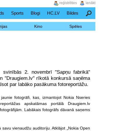
reģistrēties
ienākt
ds
Sports
Blogi
HC.LV
Bildes
Meklēšana
ijas
Kino
Spēles
 svinībās 2. novembrī "Sapņu fabrikā"
" un "Draugiem.lv" rīkotā konkursā saņēma
alsot par labāko pasākuma fotoreportāžu.
jaunie fotogrāfi, kas, izmantojot Nokia Nseries
oreportāžas apskatāmas portālā Draugiem.lv
fotogrāfijām. Labākais fotogrāfs dāvanā saņems
 savu vienaudžu auditoriju. Atklājot „Nokia Open