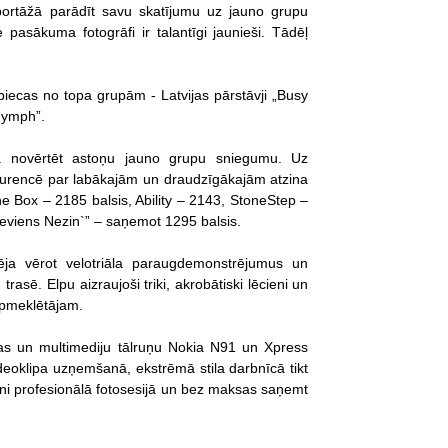
eportāžā parādīt savu skatījumu uz jauno grupu
lie pasākuma fotogrāfi ir talantīgi jaunieši. Tādēļ
piecas no topa grupām - Latvijas pārstāvji „Busy
Nymph”.
a novērtēt astoņu jauno grupu sniegumu. Uz
kurencē par labākajām un draudzīgākajām atzina
he Box – 2185 balsis, Ability – 2143, StoneStep –
Neviens Nezin`” – saņemot 1295 balsis.
rēja vērot velotriāla paraugdemonstrējumus un
asē. Elpu aizraujoši triki, akrobātiski lēcieni un
apmeklētājam.
as un multimediju tālruņu Nokia N91 un Xpress
deoklipa uzņemšanā, ekstrēmā stila darbnīcā tikt
zni profesionālā fotosesijā un bez maksas saņemt