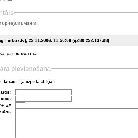
ntārs
a pieejama visiem.
ag
inbox.lv), 23.11.2006. 11:50:06 (ip:80.232.137.98)
sot
par
borowa
mc.
āra pievienošana
e lauciņi ir jāaizpilda obligāti.
Vārds:
drese:
*4+2=
tārs: