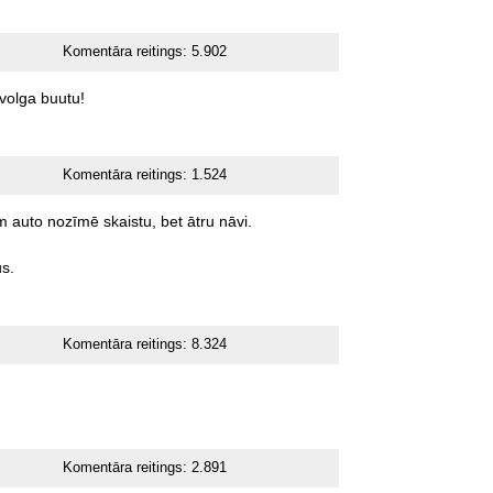
Komentāra reitings:
5.902
volga
buutu!
Komentāra reitings:
1.524
m
auto
nozīmē
skaistu,
bet
ātru
nāvi.
s.
Komentāra reitings:
8.324
Komentāra reitings:
2.891