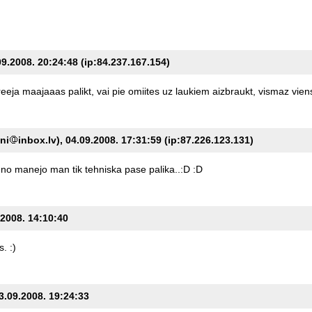
.09.2008. 20:24:48 (ip:84.237.167.154)
reeja
maajaaas
palikt,
vai
pie
omiites
uz
laukiem
aizbraukt,
vismaz
vien
ini
inbox.lv), 04.09.2008. 17:31:59 (ip:87.226.123.131)
uno
manejo
man
tik
tehniska
pase
palika..:D
:D
.2008. 14:10:40
s.
:)
13.09.2008. 19:24:33