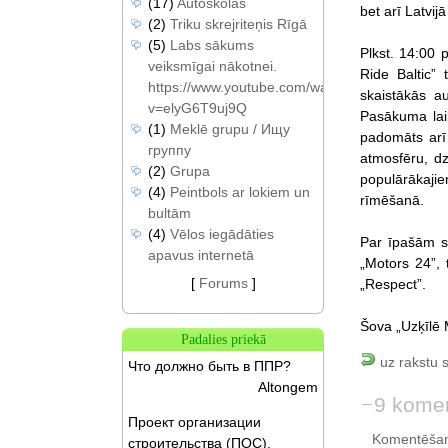
(17)
Autoskolas
bet arī Latvi
(2)
Triku skrejriteņis Rīgā
(5)
Labs sākums
Plkst. 14:00 
veiksmīgai nākotnei.
Ride Baltic”
https://www.youtube.com/watch?
skaistākās a
v=elyG6T9uj9Q
Pasākuma laik
(1)
Meklē grupu / Ищу
padomāts arī
группу
atmosfēru, dz
(2)
Grupa
populārākaj
(4)
Peintbols ar lokiem un
rīmēšanā.
bultām
(4)
Vēlos iegādāties
Par īpašām sk
apavus internetā
„Motors 24”, 
[
Forums
]
„Respect”.
Šova „Uzķīlē 
Padalies priekā
uz rakstu 
Что должно быть в ППР?
Altongem
9 komen
Проект организации
Komentēšan
строительства (ПОС).