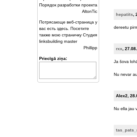
Порядок разработки проекта
AltonTic
hepatits
, 
Потрясающе веб-страница у
dereetu
pir
вас есть здесь. Посетите
также мою страничку Студия
linksbuilding master
Phillipp
rxx
, 27.08
Priecīgā ziņa:
Ja
šova
loh
Nu
nevar
au
Alex2, 28.
Nu
ella
jau
tas_pats