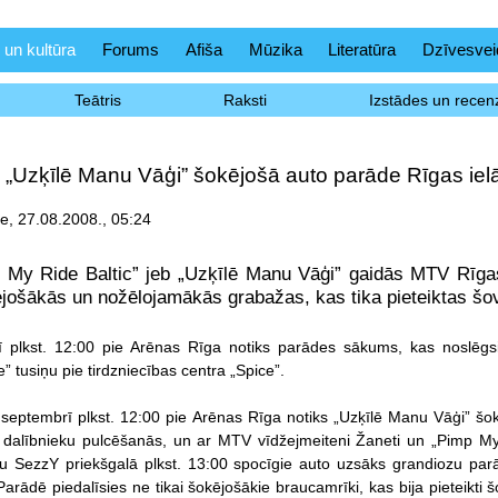
 un kultūra
Forums
Afiša
Mūzika
Literatūra
Dzīvesvei
Teātris
Raksti
Izstādes un recenz
„Uzķīlē Manu Vāģi” šokējošā auto parāde Rīgas iel
e, 27.08.2008., 05:24
My Ride Baltic” jeb „Uzķīlē Manu Vāģi” gaidās MTV Rīgas 
jošākās un nožēlojamākās grabažas, kas tika pieteiktas šo
ī plkst. 12:00 pie Arēnas Rīga notiks parādes sākums, kas noslēgs
 tusiņu pie tirdzniecības centra „Spice”.
 septembrī plkst. 12:00 pie Arēnas Rīga notiks „Uzķīlē Manu Vāģi” šo
 dalībnieku pulcēšanās, un ar MTV vīdžejmeiteni Žaneti un „Pimp M
āju SezzY priekšgalā plkst. 13:00 spocīgie auto uzsāks grandiozu par
arādē piedalīsies ne tikai šokējošākie braucamrīki, kas bija pieteikti 