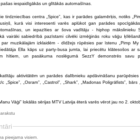
jā pašas iespaidīgākās un glītākās automašīnas.
pie tirdzniecības centra „Spice”, kas ir parādes galamērķis, notiks „P
 tusiņš, kurā visi interesenti varēs aplūkot gan parādes spocīgākā
utomašīnas, un iepazīties ar šova vadītāju - hiphop mākslinieku 
ā vairāki sabiedrībā pazīstami cilvēki izmēģinās roku vāģu ķīlēšan
 par muzikālajām izklaidēm - dīdžejs rūpēsies par īstenu „Pimp My
iedātāja Ella kāps uz party-busa jumta, lai priecētu klātesošos ar 
iem hītiem, un pasākuma noslēgumā SezzY demonstrēs savu p
atītāju aktivitātēm un parādes dalībnieku apdāvināšanu parūpēsies 
t/c „Spice”, „Osram”, „Castrol”, „Shark”, „Madonas Poligrāfists”, bārs
Manu Vāģi” lokālās sērijas MTV Latvija ēterā varēs vērot jau no 2. okto
sarakstu
tāri
a pieejama visiem.