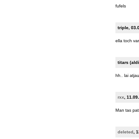
fufels
triple, 03
ella
toch
va
titars (ald
hh..
lai
atja
rxx
, 11.09
Man
tas
pat
deleted
, 