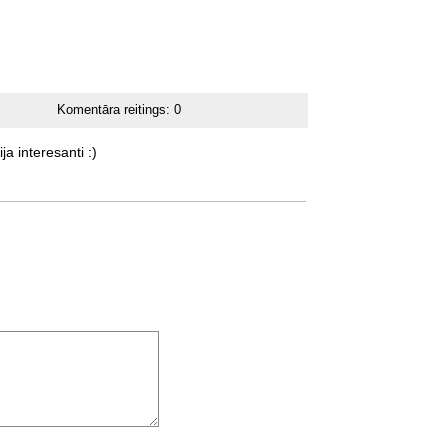
Komentāra reitings:
0
ija
interesanti
:)