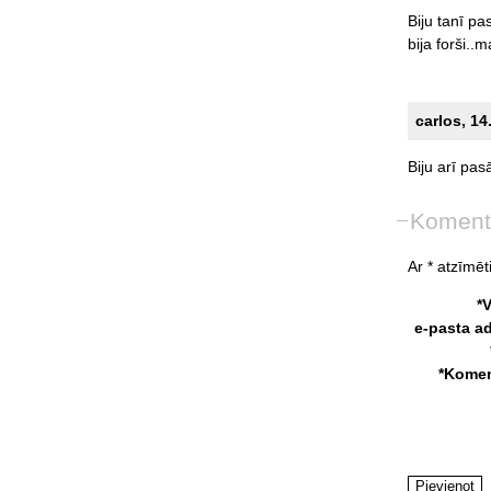
Biju
tanī
pa
bija
forši..m
carlos, 14
Biju
arī
pas
Koment
Ar * atzīmēti
*
e-pasta a
*Komen