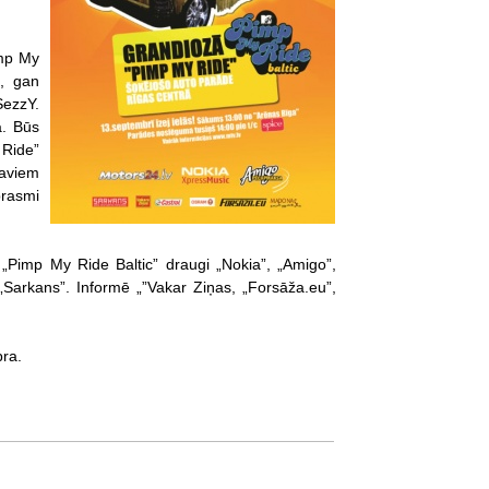
imp My
s, gan
SezzY.
ā. Būs
 Ride”
saviem
rasmi
„Pimp My Ride Baltic” draugi „Nokia”, „Amigo”,
 „Sarkans”. Informē „”Vakar Ziņas, „Forsāža.eu”,
bra.