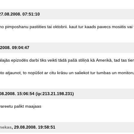
27.08.2008. 07:51:10
mo
pimposhanu
pastiities
tai
oktobrii.
kaut
tur
kaads
pavecs
mosiitis
vai
.2008. 09:04:47
ālajās
epizodēs
darbi
tiks
veikti
tādā
pašā
stiliņā
kā
Amerikā,
tad
tas
tie
to
atjaunot,
to
nopūšot
ar
citu
krāsu
un
saliekot
tur
tumbas
un
monitoru
08.2008. 15:06:54 (ip:213.21.198.231)
vareetu
palikt
maajaas
_nekas
, 29.08.2008. 19:58:51