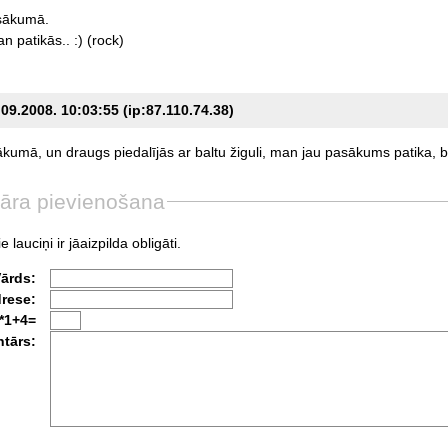
sākumā.
an
patikās..
:)
(rock)
.09.2008. 10:03:55 (ip:87.110.74.38)
ākumā,
un
draugs
piedalījās
ar
baltu
žiguli,
man
jau
pasākums
patika,
b
āra pievienošana
e lauciņi ir jāaizpilda obligāti.
Vārds:
drese:
*1+4=
tārs: