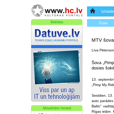
Sākumlapa
Izklaide
Reklāma
Ziņas
MTV šova 
Līva Pēterson
Šova „Pimp 
dosies šokē
13. septembr
„Pimp My Ride”
Sestdien, 13.
auto parādes
Baltic” vadīt
Aktualitātes forumā
Rīgas ielām. P