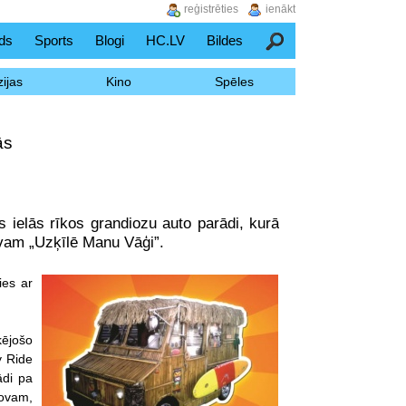
reģistrēties
ienākt
ds
Sports
Blogi
HC.LV
Bildes
Meklēšana
ijas
Kino
Spēles
ās
ielās rīkos grandiozu auto parādi, kurā
vam „Uzķīlē Manu Vāģi”.
ies ar
kējošo
y Ride
ādi pa
šovam,