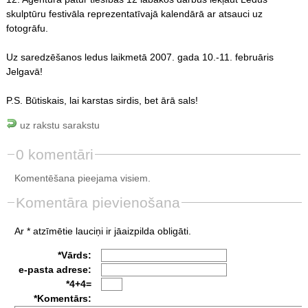
skulptūru festivāla reprezentatīvajā kalendārā ar atsauci uz
fotogrāfu.
Uz saredzēšanos ledus laikmetā 2007. gada 10.-11. februāris
Jelgavā!
P.S. Būtiskais, lai karstas sirdis, bet ārā sals!
uz rakstu sarakstu
0 komentāri
Komentēšana pieejama visiem.
Komentāra pievienošana
Ar * atzīmētie lauciņi ir jāaizpilda obligāti.
*Vārds:
e-pasta adrese:
*4+4=
*Komentārs: