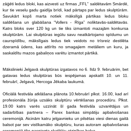
zāģēti ledus bloki, kas aizvesti uz firmas „FFL” saldētavām Smārdē,
kur tie veselu gadu gaidīja brīdi, kad pārtaps par ledus skulptūrām.
Savukārt kopš marta notiek mākslīgā pārtikas ledus bloku
saldēšana un glabāšana “Vollers - Rīga” noliktavās-saldētavās.
Katrs bloks sver 120 kg un tie tiks izmantoti mazajām konkursa
skulptūrām. Lai skulptūras iegūtu savu neatkārtojamo spīdumu un
caurspīdību, mākslīgais ledus tiek veidots no trīsreiz destilēta
dzeramā ūdens, kas attīrīts no smagajiem metāliem un kuru, ja
saskaldītu mazos gabaliņos varētu izmantot pārtikā.
Mākslinieki Jelgavā skulptūras izgatavos no 6. līdz 9. februārim, bet
gatavas ledus skulptūras būs iespējamas apskatīt 10. un 11.
februārī, Jelgavā, Hercoga Jēkaba laukumā.
Oficiālā festivāla atklāšana plānota 10.februārī plkst. 16.00, kad arī
profesionāla žūrija uzsāks skulptūru vērtēšanas procedūru. Plkst.
19.00 katrs varēs uzzināt šī gada festivāla uzvarētājus un
sadarbības partnera – Parex bankas simpātiju apbalvošanas
ceremonijā. Aicinām katru jelgavnieku un pilsētas viesi dienas gaitā
balsot par sev vistīkamāko skulptūru, kuras autoram apbalvošanas
ceremonijā tiks pasniegta skatītāju atzinības balva.