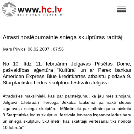
Atrasti noslēpumainie sniega skulptūras radītāji
Ivars Pirvics, 08.02.2007., 07:56
No 10. līdz 11. februārim Jelgavas Pilsētas Dome,
pašvaldības aģentūra "Kultūra" un ar Parex bankas
American Express Blue kredītkartes atbalstu piedāvā 9.
Starptautisko Ledus skulptūru festivālu Jelgavā.
Atradušies mākslinieki, kas par pārsteigumu, kā jau mēs ziņojām,
Jelgavā 1.februārī Hercoga Jēkaba laukumā pa nakti slepus
izgatavoja sniega skulptūru. Mākslinieki par pārsteigumu piekrita
9.Starptutiskā ledus skulptūru festivāla ietvaros izgatavot ledus bāru
un sniega skulptūru 3x3 metri, kas skatītāju vērtēšanai tiks nodota
10.februārī.