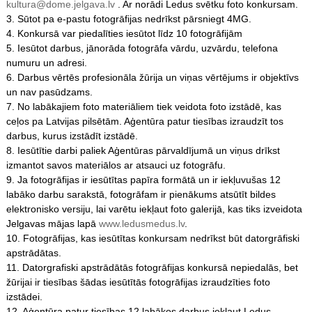
kultura@dome.jelgava.lv
. Ar norādi Ledus svētku foto konkursam.
3. Sūtot pa e-pastu fotogrāfijas nedrīkst pārsniegt 4MG.
4. Konkursā var piedalīties iesūtot līdz 10 fotogrāfijām
5. Iesūtot darbus, jānorāda fotogrāfa vārdu, uzvārdu, telefona
numuru un adresi.
6. Darbus vērtēs profesionāla žūrija un viņas vērtējums ir objektīvs
un nav pasūdzams.
7. No labākajiem foto materiāliem tiek veidota foto izstādē, kas
ceļos pa Latvijas pilsētām. Aģentūra patur tiesības izraudzīt tos
darbus, kurus izstādīt izstādē.
8. Iesūtītie darbi paliek Aģentūras pārvaldījumā un viņus drīkst
izmantot savos materiālos ar atsauci uz fotogrāfu.
9. Ja fotogrāfijas ir iesūtītas papīra formātā un ir iekļuvušas 12
labāko darbu sarakstā, fotogrāfam ir pienākums atsūtīt bildes
elektronisko versiju, lai varētu iekļaut foto galerijā, kas tiks izveidota
Jelgavas mājas lapā
www.ledusmedus.lv
.
10. Fotogrāfijas, kas iesūtītas konkursam nedrīkst būt datorgrāfiski
apstrādātas.
11. Datorgrafiski apstrādātās fotogrāfijas konkursā nepiedalās, bet
žūrijai ir tiesības šādas iesūtītās fotogrāfijas izraudzīties foto
izstādei.
12. Aģentūra patur tiesības 12 labākos darbus iekļaut Ledus