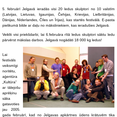
5. februārī Jelgavā ieradās visi 20 ledus skulptori no 10 valstīm
(Latvijas, Lietuvas, Igaunijas, Čehijas, Krievijas, Lielbritānijas,
Dānijas, Nīderlandes, Čīles un Īrijas), kas startēs festivālā. E-pasta
pielikumā bilde ar daļu no māksliniekiem, kas ieradušies Jelgavā.
Veiklti visi priekšdarbi, lai 6.februāra rītā ledus skulptori sāktu ledu
pārvērst mākslas darbos. Jelgavā nogādāti 18 000 kg ledus!
Lai
festivāls
veiksmīgi
noritētu,
aģentūra
„Kultūra”
ar tālejošu
aprēķinu
sāka
gatavoties
jau 2005.
gada februārī, kad no Jelgavas apkārtnes ūdens krātuvēm tika