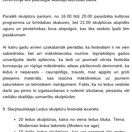
Paralēli skulptūru parkam, no 16.00 līdz 20.00 paredzēta kultūras
programma uz brīvdabas skatuves, bet 21.00 skulptūras atspīdēs
uguns un pirotehnikas šova atspulgos, kas tiks veidots īpaši šim
pasākumam.
Ar katru gadu arvien uzskatamāk pierādās, ka festivālam ir ne vien
sabiedriska, bet arī mākslinieciska nozīme. Iepriekšējos gados
uzvarējušie darbi apliecina, ka tieši uz jaunradi vērsta festivāla
koncepcija un rūpīga mākslinieku atlase pārliecinoši demonstrē, ka
ledus ir neparasts - caurspīdīgs, trausls, maz apgūts un grūti
pieejams materiāls, kas izaicina māksliniekus uz jauniem
saturiskiem un tehniskiem risinājumiem. Fakts, ka no ledus veidotie
darbi jau pirms to izgatavošanas ir nolemti izkušanai, piesaista vēl
ciešāku skatītāju uzmanību skulptūrām.
9. Starptautiskajā Ledus skulptūru festivālā iecerēts:
20 ledus skulptūras, katra no viena ledus bluķa. Tēma:
Modernais ledus laikmets (Modern ice age).
10 lielās ledus skulptūras, kas var sasniegt trīs metru