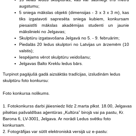
augstumu;
5 sniega mākslas objekti (dimensijas - 3 x 3 x 3 m), kas
tiks izgatavoti sapresēta sniega kubiem, konkursam
piesaistīti mākslas akadēmijas studenti un jaunie
mākslinieki no Jelgavas;
Skulptūru izgatavošana Jelgavā no 5. - 9. februārim;
Piedalās 20 ledus skulptori no Latvijas un ārzemēm (10
valstis);
Iespējams vērot skulptūru veidošanu;
Jelgavas Balto Kreklu ledus bārs.
Turpinot pagājušā gadā aizsāktās tradīcijas, izsludinām ledus
skulptūru foto konkursu:
Foto konkursa nolikums.
1. Fotokonkurss darbi jāiesniedz līdz 2.marta plkst. 18.00, Jelgavas
pilsētas pašvaldības aģentūras „Kultūra” birojā vai pa pastu, Kr.
Barona 6, LV-3001, Jelgava. Ar norādi Ledus svētku foto
konkursam.
2. Fotogrāfijas var sūtīt elektroniskā versijā uz e-pastu: