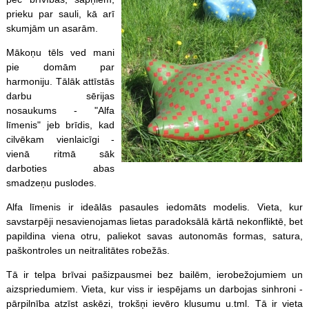
prieku par sauli, kā arī
skumjām un asarām.
Mākoņu tēls ved mani
pie domām par
harmoniju. Tālāk attīstās
darbu sērijas
nosaukums - "Alfa
līmenis" jeb brīdis, kad
cilvēkam vienlaicīgi -
vienā ritmā sāk
darboties abas
smadzeņu puslodes.
Alfa līmenis ir ideālās pasaules iedomāts modelis. Vieta, kur
savstarpēji nesavienojamas lietas paradoksālā kārtā nekonfliktē, bet
papildina viena otru, paliekot savas autonomās formas, satura,
paškontroles un neitralitātes robežās.
Tā ir telpa brīvai pašizpausmei bez bailēm, ierobežojumiem un
aizspriedumiem. Vieta, kur viss ir iespējams un darbojas sinhroni -
pārpilnība atzīst askēzi, trokšņi ievēro klusumu u.tml. Tā ir vieta