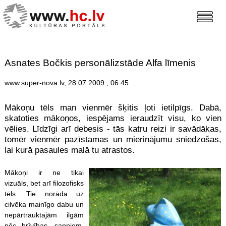
Asnates Bočkis personālizstāde Alfa līmenis
www.super-nova.lv, 28.07.2009., 06:45
Mākoņu tēls man vienmēr šķitis ļoti ietilpīgs. Dabā,
skatoties mākoņos, iespējams ieraudzīt visu, ko vien
vēlies. Līdzīgi arī debesis - tās katru reizi ir savādākas,
tomēr vienmēr pazīstamas un mierinājumu sniedzošas,
lai kurā pasaules malā tu atrastos.
M
ākoņi ir ne tikai
vizuāls, bet arī filozofisks
tēls. Tie norāda uz
cilvēka mainīgo dabu un
nepārtrauktajām ilgām
pēc brīvības, sapņiem,