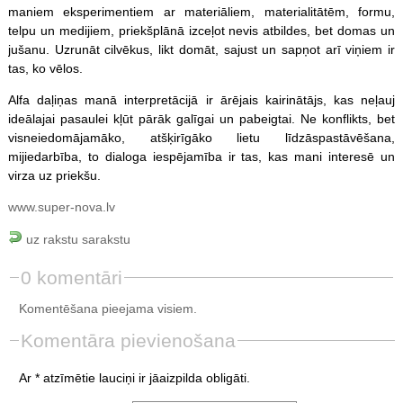
maniem eksperimentiem ar materiāliem, materialitātēm, formu,
telpu un medijiem, priekšplānā izceļot nevis atbildes, bet domas un
jušanu. Uzrunāt cilvēkus, likt domāt, sajust un sapņot arī viņiem ir
tas, ko vēlos.
Alfa daļiņas manā interpretācijā ir ārējais kairinātājs, kas neļauj
ideālajai pasaulei kļūt pārāk galīgai un pabeigtai. Ne konflikts, bet
visneiedomājamāko, atšķirīgāko lietu līdzāspastāvēšana,
mijiedarbība, to dialoga iespējamība ir tas, kas mani interesē un
virza uz priekšu.
www.super-nova.lv
uz rakstu sarakstu
0 komentāri
Komentēšana pieejama visiem.
Komentāra pievienošana
Ar * atzīmētie lauciņi ir jāaizpilda obligāti.