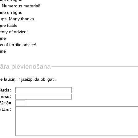
.
Numerous
material!
ino
en
ligne
ups,
Many
thanks.
igne
fiable
enty
of
advice!
igne
ns
of
terrific
advice!
igne
āra pievienošana
e lauciņi ir jāaizpilda obligāti.
Vārds:
drese:
*2+3=
tārs: