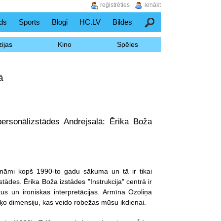
reģistrēties
ienākt
ds
Sports
Blogi
HC.LV
Bildes
Meklēšana
ijas
Kino
Spēles
ā
personālizstādes Andrejsalā: Ērika Boža
zināmi kopš 1990-to gadu sākuma un tā ir tikai
ādes. Ērika Boža izstādes "Instrukcija" centrā ir
us un ironiskas interpretācijas. Armīna Ozoliņa
višķo dimensiju, kas veido robežas mūsu ikdienai.