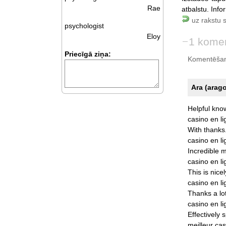
Rae
atbalstu. Info
uz rakstu 
psychologist
Eloy
1 kome
Priecīgā ziņa:
Komentēšan
Ara (arag
Helpful
kno
casino
en
l
With
thanks
casino
en
l
Incredible
m
casino
en
l
This
is
nicel
casino
en
l
Thanks
a
lo
casino
en
l
Effectively
s
meilleur
cas