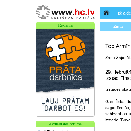
Sākumlapa
Izklaide
Reklāma
Ziņas
Top Armīn
Zane Zajančka
29. februā
izstādi "Ins
Izstādes skat
Gan Ēriks Bo
sagadīšanās, k
sabiedrības u
izstādē "Brīva
Aktualitātes forumā