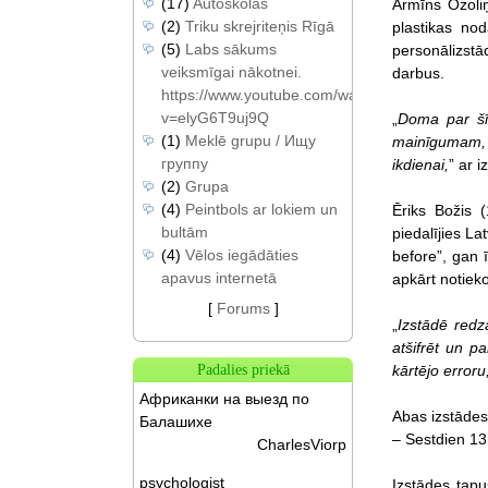
(17)
Autoskolas
Armīns Ozoliņ
(2)
Triku skrejriteņis Rīgā
plastikas no
(5)
Labs sākums
personālizstā
veiksmīgai nākotnei.
darbus.
https://www.youtube.com/watch?
v=elyG6T9uj9Q
„
Doma par šīs
(1)
Meklē grupu / Ищу
mainīgumam, v
группу
ikdienai,
” ar 
(2)
Grupa
(4)
Peintbols ar lokiem un
Ēriks Božis 
bultām
piedalījies La
(4)
Vēlos iegādāties
before”, gan ī
apavus internetā
apkārt notiek
[
Forums
]
„
Izstādē redz
atšifrēt un p
kārtējo erroru
Padalies priekā
Африканки на выезд по
Abas izstādes 
Балашихе
– Sestdien 13.
CharlesViorp
psychologist
Izstādes tap