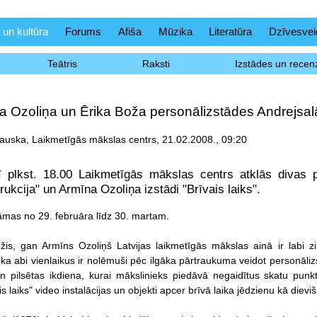
 un kultūra
Forums
Afiša
Mūzika
Literatūra
Dzīvesvei
Teātris
Raksti
Izstādes un recenz
a Ozoliņa un Ērika Boža personālizstādes Andrejsal
uska, Laikmetīgās mākslas centrs, 21.02.2008., 09:20
rī plkst. 18.00 Laikmetīgās mākslas centrs atklās divas 
trukcija" un Armīna Ozoliņa izstādi "Brīvais laiks".
āmas no 29. februāra līdz 30. martam.
žis, gan Armīns Ozoliņš Latvijas laikmetīgās mākslas ainā ir labi 
a abi vienlaikus ir nolēmuši pēc ilgāka pārtraukuma veidot personālizst
n pilsētas ikdiena, kurai mākslinieks piedāvā negaidītus skatu punkt
is laiks" video instalācijas un objekti apcer brīvā laika jēdzienu kā die