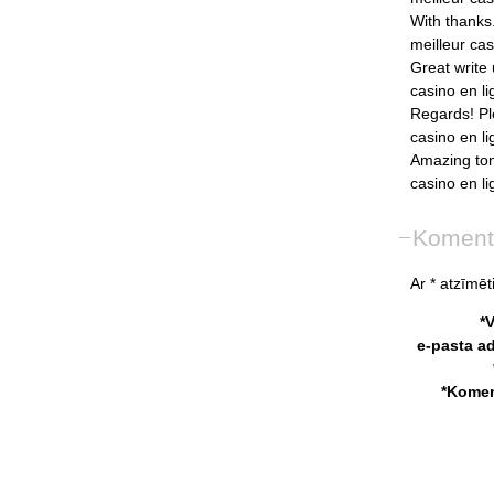
With
thanks
meilleur
cas
Great
write
casino
en
l
Regards!
Pl
casino
en
l
Amazing
to
casino
en
l
Koment
Ar * atzīmēti
*
e-pasta a
*Komen