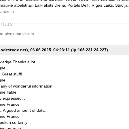
rmatīvie atbalstītāji: Laikraksts Diena, Portāls Delfi, Rīgas Laiks, Studij
sarakstu
ntārs
a pieejama visiem.
oode
cox.net), 06.06.2025. 04:23:11 (ip:165.231.24.227)
wledge
Thanks
a
lot.
igne
.
Great
stuff!
igne
any
of
wonderful
information.
igne
fiable
y
expressed.
.
igne
France
t,
A
good
amount
of
data.
igne
France
poken
certainly!
.
ino
en
ligne