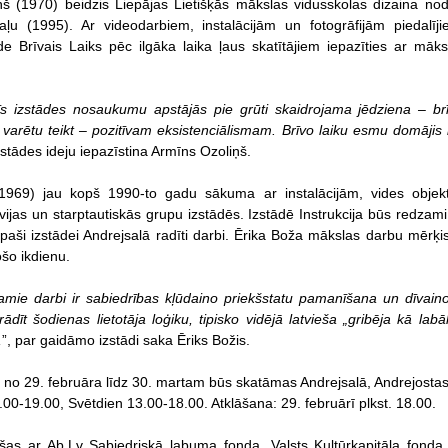
š (1970) beidzis Liepājas Lietišķās mākslas vidusskolas dizaina nod
daļu (1995). Ar videodarbiem, instalācijām un fotogrāfijām piedalī
de Brīvais Laiks pēc ilgāka laika ļaus skatītājiem iepazīties ar māk
 izstādes nosaukumu apstājās pie grūti skaidrojama jēdziena – brī
arētu teikt – pozitīvam eksistenciālismam. Brīvo laiku esmu domājis
izstādes ideju iepazīstina Armīns Ozoliņš.
(1969) jau kopš 1990-to gadu sākuma ar instalācijām, vides objekti
tvijas un starptautiskās grupu izstādēs. Izstādē Instrukcija būs redzami
paši izstādei Andrejsalā radīti darbi. Ērika Boža mākslas darbu mērķis 
ošo ikdienu.
amie darbi ir sabiedrības kļūdaino priekšstatu pamanīšana un dīva
arādīt šodienas lietotāja loģiku, tipisko vidējā latvieša „gribēja kā l
,
”, par gaidāmo izstādi saka Ēriks Božis.
no 29. februāra līdz 30. martam būs skatāmas Andrejsalā, Andrejostas ie
00-19.00, Svētdien 13.00-18.00. Atklāšana: 29. februārī plkst. 18.00.
ušas ar Ab.Lv Sabiedriskā labuma fonda, Valsts Kultūrkapitāla fond