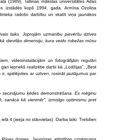
aļa (1989), Tallinas mākslas universitātes Ādas
jies izstādēs kopš 1994. gada. Armīna Ozoliņa
slinieka radošo darbību un skatīt viņa jaunākos
vais laiks. Joprojām uzmanību pievēršu dzīves
 kā dievišķo dimensiju, kura veido robežas mūsu
em, videoinstalācijām un fotogrāfijām regulāri
 gan iepriekš realizētie darbi kā „Lodžijas”, „Best
ir, spēlējoties ar uztveri, rosināt jautājumus par
ino secinājumu ķēdes demonstrēšana. Es mēģinu
abāk, sanāca kā vienmēr”, izmisīgo optimismu pret
lā 4 (ieeja no stāvvietas). Darba laiki: Trešdien
a, Rīgas domes, Jaunrīgas attīstības uzņēmuma