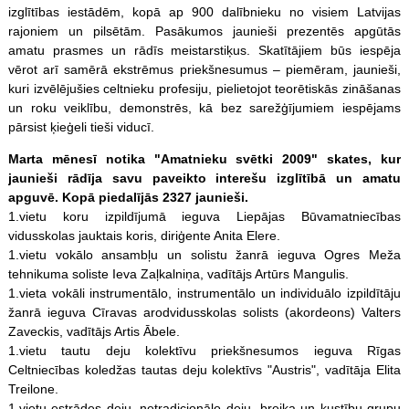
izglītības iestādēm, kopā ap 900 dalībnieku no visiem Latvijas
rajoniem un pilsētām. Pasākumos jaunieši prezentēs apgūtās
amatu prasmes un rādīs meistarstiķus. Skatītājiem būs iespēja
vērot arī samērā ekstrēmus priekšnesumus – piemēram, jaunieši,
kuri izvēlējušies celtnieku profesiju, pielietojot teorētiskās zināšanas
un roku veiklību, demonstrēs, kā bez sarežģījumiem iespējams
pārsist ķieģeli tieši viducī.
Marta mēnesī notika "Amatnieku svētki 2009" skates, kur
jaunieši rādīja savu paveikto interešu izglītībā un amatu
apguvē. Kopā piedalījās 2327 jaunieši.
1.vietu koru izpildījumā ieguva Liepājas Būvamatniecības
vidusskolas jauktais koris, diriģente Anita Elere.
1.vietu vokālo ansambļu un solistu žanrā ieguva Ogres Meža
tehnikuma soliste Ieva Zaļkalniņa, vadītājs Artūrs Mangulis.
1.vieta vokāli instrumentālo, instrumentālo un individuālo izpildītāju
žanrā ieguva Cīravas arodvidusskolas solists (akordeons) Valters
Zaveckis, vadītājs Artis Ābele.
1.vietu tautu deju kolektīvu priekšnesumos ieguva Rīgas
Celtniecības koledžas tautas deju kolektīvs "Austris", vadītāja Elita
Treilone.
1.vietu estrādes deju, netradicionālo deju, breika un kustību grupu