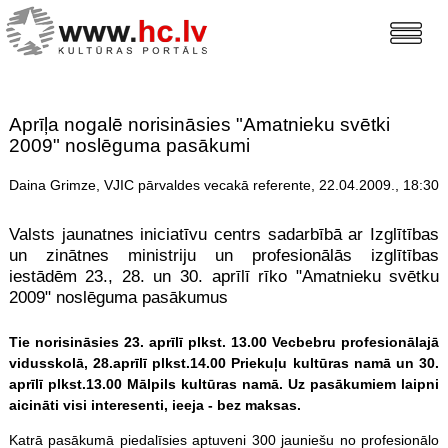
Aprīļa nogalē norisināsies "Amatnieku svētki
2009" noslēguma pasākumi
Daina Grimze, VJIC pārvaldes vecakā referente, 22.04.2009., 18:30
Valsts jaunatnes iniciatīvu centrs sadarbībā ar Izglītības
un zinātnes ministriju un profesionālās izglītības
iestādēm 23., 28. un 30. aprīlī rīko "Amatnieku svētku
2009" noslēguma pasākumus
Tie norisināsies 23. aprīlī plkst. 13.00 Vecbebru profesionālajā
vidusskolā, 28.aprīlī plkst.14.00 Priekuļu kultūras namā un 30.
aprīlī plkst.13.00 Mālpils kultūras namā. Uz pasākumiem laipni
aicināti visi interesenti, ieeja - bez maksas.
Katrā pasākumā piedalīsies aptuveni 300 jauniešu no profesionālo