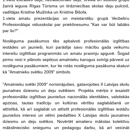
žanrā ieguva Rīgas Tūrisma un tirdzniecības skolas deju pulciņš,
vadītājas Kristīne Muižinka un Kristīne Bišofa.
1.vieta amatu prezentācijas un meistarstiķu grupā Vecbebru
Profesionālajai vidusskolai par priekšnesumu "Kas var būt labāks
par šo?".
Noslēguma pasākumos tiks apbalvoti profesionālās izglītības
iestādes un jaunieši, kuri parādīja savu mācību gada veikumu
interešu izglītības programmās un amatu prasmju apguvē. Šogad
pirmo reizi ir plānots septiņus amatnieku karogus svinīgi pārvest uz
noslēguma pasākumiem, kur tie rotās noslēguma pasākuma skatuvi
kā "Amatnieku svētku 2009" simbols.
"Amatnieku svētki 2009" norisinājušies, gatavojoties X Latvijas skolu
jaunatnes dziesmu un deju svētkiem. Projekta mērķis ir iesaistīt
profesionālās izglītības jauniešus nacionālās identitātes, valstiskās
apziņas, tautas tradīciju un kultūras vērtību saglabāšanā un
attīstībā, kā arī saglabāt un attīstīt profesionālās izglītības iestāžu
jauniešos interesi un vēlmi piedalīties X Latvijas skolu jaunatnes
dziesmu un deju svētkos. Novērtēt amatieru mākslas kolektīvu
māksliniecisko sniegumu un pedagogu darbu, kā arī veicināt