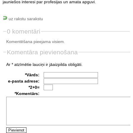
jauniešos interesi par profesijas un amata apguvi.
uz rakstu sarakstu
0 komentāri
Komentēšana pieejama visiem.
Komentāra pievienošana
Ar * atzīmētie lauciņi ir jāaizpilda obligāti.
*Vārds:
e-pasta adrese:
*2+0=
*Komentārs: