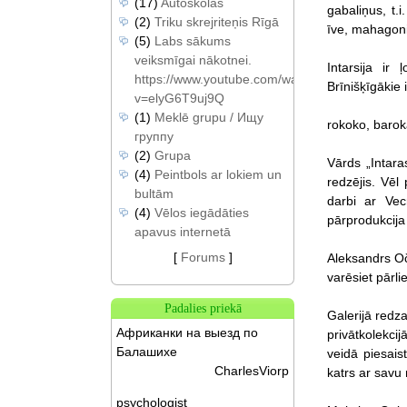
(17)
Autoskolas
gabaliņus, t.i
(2)
Triku skrejriteņis Rīgā
īve, mahagoni
(5)
Labs sākums
veiksmīgai nākotnei.
Intarsija ir
https://www.youtube.com/watch?
Brīnišķīgākie i
v=elyG6T9uj9Q
(1)
Meklē grupu / Ищу
rokoko, barok
группу
(2)
Grupa
Vārds „Intara
(4)
Peintbols ar lokiem un
redzējis. Vēl
bultām
darbi ar Vec
(4)
Vēlos iegādāties
pārprodukcija
apavus internetā
[
Forums
]
Aleksandrs Oča
varēsiet pārli
Padalies priekā
Galerijā redz
Африканки на выезд по
privātkolekcij
Балашихе
veidā piesais
CharlesViorp
katrs ar savu 
psychologist