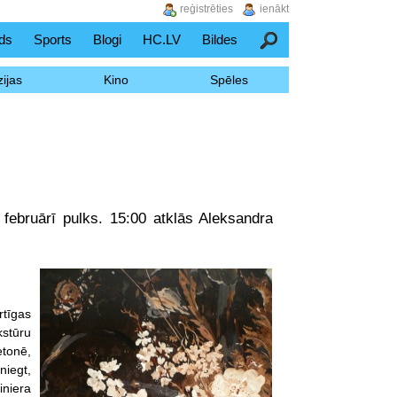
reģistrēties
ienākt
ds
Sports
Blogi
HC.LV
Bildes
Meklēšana
ijas
Kino
Spēles
. februārī pulks. 15:00 atklās Aleksandra
rtīgas
stūru
etonē,
niegt,
iniera