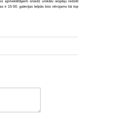
es apmeklētājiem sniedz unikālu iespēju redzēt
s ir 15:00, galerijas telpās būs vērojams kā top