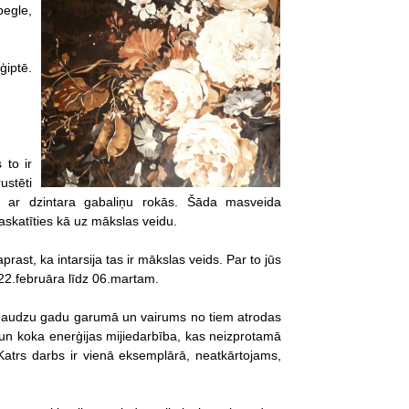
pegle,
ģiptē.
 to ir
ustēti
s ar dzintara gabaliņu rokās. Šāda masveida
askatīties kā uz mākslas veidu.
prast, ka intarsija tas ir mākslas veids. Par to jūs
 22.februāra līdz 06.martam.
ti daudzu gadu garumā un vairums no tiem atrodas
ku un koka enerģijas mijiedarbība, kas neizprotamā
atrs darbs ir vienā eksemplārā, neatkārtojams,