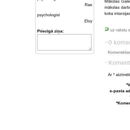
Mākslas Galer
Rae
mākslas darbu
koka intarsija
psychologist
Eloy
uz rakstu 
Priecīgā ziņa:
0 komen
Komentēšan
Koment
Ar * atzīmēti
*
e-pasta a
*Komen