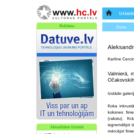
Sākumlapa
Izklaide
Reklāma
Ziņas
Aleksandr
Karlīne Cerci
Valmierā, m
Očakovskiha
Izstāde galer
Koka inkrustā
koksnes fini
(rakstu). Kr
iegremdējot t
Aktualitātes forumā
mērcējot finie