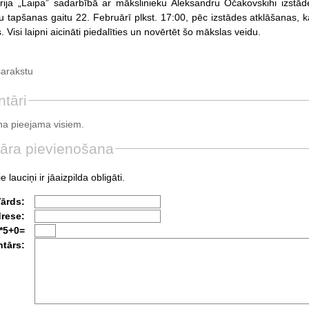
ija „Laipa” sadarbībā ar mākslinieku Aleksandru Očakovskihi izstād
 tapšanas gaitu 22. Februārī plkst. 17:00, pēc izstādes atklāšanas, ka
s. Visi laipni aicināti piedalīties un novērtēt šo mākslas veidu.
sarakstu
tāri
a pieejama visiem.
āra pievienošana
e lauciņi ir jāaizpilda obligāti.
Vārds:
drese:
*5+0=
tārs: