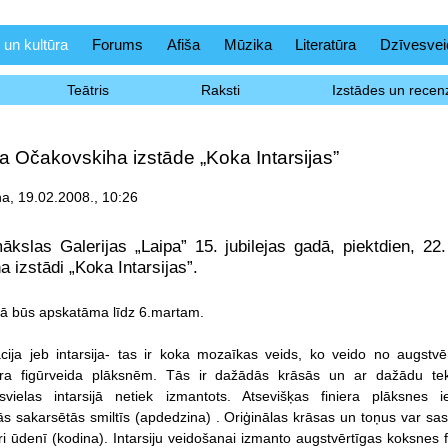
 un kultūra
Forums
Afiša
Mūzika
Literatūra
Dzīvesvei
Teātris
Raksti
Izstādes un recenz
a Očakovskiha izstāde „Koka Intarsijas”
na, 19.02.2008., 10:26
ākslas Galerijas „Laipa” 15. jubilejas gadā, piektdien, 22
 izstādi „Koka Intarsijas”.
ijā būs apskatāma līdz 6.martam.
cija jeb intarsija- tas ir koka mozaīkas veids, ko veido no augstvē
era figūrveida plāksnēm. Tās ir dažādās krāsās un ar dažādu tek
āsvielas intarsijā netiek izmantots. Atsevišķas finiera plāksnes i
ās sakarsētās smiltīs (apdedzina) . Oriģinālas krāsas un toņus var sas
ri ūdenī (kodina). Intarsiju veidošanai izmanto augstvērtīgas koksnes f