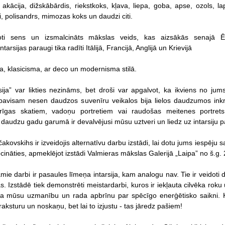
. akācija, dižskābārdis, riekstkoks, kļava, liepa, goba, apse, ozols, la
, polisandrs, mimozas koks un daudzi citi.
 ļoti sens un izsmalcināts mākslas veids, kas aizsākās senajā Ē
ntarsijas paraugi tika radīti Itālijā, Francijā, Anglijā un Krievijā
a, klasicisma, ar deco un modernisma stilā.
sija” var likties nezināms, bet droši var apgalvot, ka ikviens no jums
 pavisam nesen daudzos suvenīru veikalos bija lielos daudzumos inkr
rīgas skatiem, vadoņu portretiem vai raudošas meitenes portret
 daudzu gadu garumā ir devalvējusi mūsu uztveri un liedz uz intarsiju p
kovskihs ir izveidojis alternatīvu darbu izstādi, lai dotu jums iespēju sa
ecināties, apmeklējot izstādi Valmieras mākslas Galerijā „Laipa” no š.g.
amie darbi ir pasaules līmeņa intarsija, kam analogu nav. Tie ir veido
ās. Izstādē tiek demonstrēti meistardarbi, kuros ir iekļauta cilvēka ro
ta mūsu uzmanību un rada apbrīnu par spēcīgo enerģētisko saikni. K
raksturu un noskaņu, bet lai to izjustu - tas jāredz pašiem!