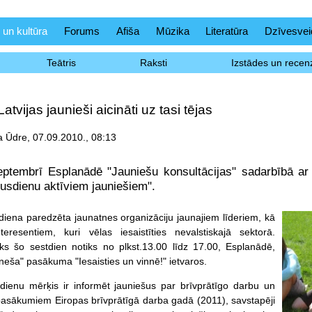
 un kultūra
Forums
Afiša
Mūzika
Literatūra
Dzīvesvei
Teātris
Raksti
Izstādes un recenz
atvijas jaunieši aicināti uz tasi tējas
a Ūdre, 07.09.2010., 08:13
eptembrī Esplanādē "Jauniešu konsultācijas" sadarbībā ar L
usdienu aktīviem jauniešiem".
diena
paredzēta jaunatnes organizāciju jaunajiem līderiem, kā
teresentiem, kuri vēlas iesaistīties nevalstiskajā sektorā.
tiks šo sestdien notiks no plkst.13.00 līdz 17.00, Esplanādē,
eša" pasākuma "Iesaisties un vinnē!" ietvaros.
dienu mērķis ir informēt jauniešus par brīvprātīgo darbu un
pasākumiem Eiropas brīvprātīgā darba gadā (2011), savstapēji