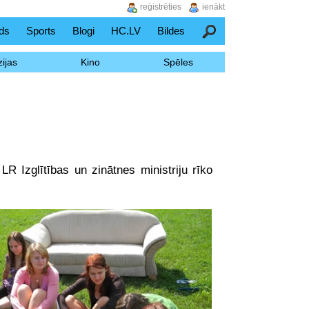
reģistrēties
ienākt
ds
Sports
Blogi
HC.LV
Bildes
Meklēšana
ijas
Kino
Spēles
R Izglītības un zinātnes ministriju rīko