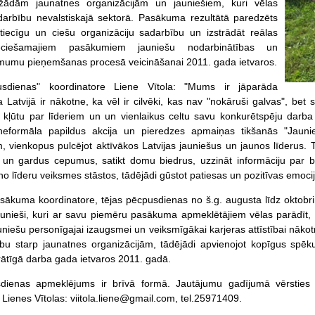
ažādām jaunatnes organizācijām un jauniešiem, kuri vēlas
darbību nevalstiskajā sektorā. Pasākuma rezultātā paredzēts
tiecīgu un ciešu organizāciju sadarbību un izstrādāt reālas
eciešamajiem pasākumiem jauniešu nodarbinātības un
ēmumu pieņemšanas procesā veicināšanai 2011. gada ietvaros.
usdienas" koordinatore Liene Vītola: "Mums ir jāparāda
 Latvijā ir nākotne, ka vēl ir cilvēki, kas nav "nokāruši galvas", bet 
lai kļūtu par līderiem un un vienlaikus celtu savu konkurētspēju darb
neformāla papildus akcija un pieredzes apmaiņas tikšanās "Jaun
, vienkopus pulcējot aktīvākos Latvijas jauniešus un jaunos līderus.
 un gardus cepumus, satikt domu biedrus, uzzināt informāciju par b
no līderu veiksmes stāstos, tādējādi gūstot patiesas un pozitīvas emocija
ākuma koordinatore, tējas pēcpusdienas no š.g. augusta līdz oktobri
jaunieši, kuri ar savu piemēru pasākuma apmeklētājiem vēlas parādīt, ci
uniešu personīgajai izaugsmei un veiksmīgākai karjeras attīstībai nākot
bu starp jaunatnes organizācijām, tādējādi apvienojot kopīgus spēku
rātīgā darba gada ietvaros 2011. gadā.
dienas apmeklējums ir brīvā formā. Jautājumu gadījumā vērsties 
 Lienes Vītolas: viitola.liene@gmail.com, tel.25971409.