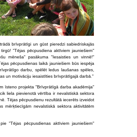
strādā brīvprātīgi un gūst pieredzi sabiedriskajās
a tirgū! "Tējas pēcpusdiena aktīviem jauniešiem"
iešu mēneša" pasākuma "Iesaisties un vinnē!"
 Tējas pēcpusdienas laikā jauniešiem būs iespēja
rīvprātīgo darbu, spēlēt ledus laušanas
spēles
,
s un motivāciju iesaistīties brīvprātīgajā darbā."
m īsteno projekta "Brīvprātīgā darba akadēmija"
k liela pievienotā vērtība ir nevalstiskā sektora
nē. Tējas pēcpusdienu rezultātā iecerēts izveidot
s mērķtiecīgām nevalstiskā sektora aktivitātēm
pie "Tējas pēcpusdienas aktīviem jauniešiem"