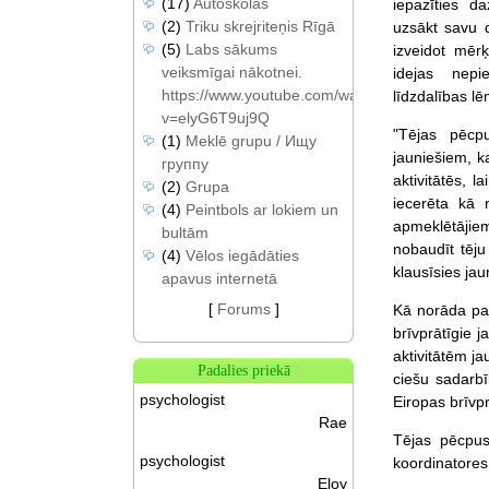
(17)
Autoskolas
iepazīties d
(2)
Triku skrejriteņis Rīgā
uzsākt savu 
(5)
Labs sākums
izveidot mērķ
veiksmīgai nākotnei.
idejas nepi
https://www.youtube.com/watch?
līdzdalības l
v=elyG6T9uj9Q
"Tējas pēcp
(1)
Meklē grupu / Ищу
jauniešiem, ka
группу
aktivitātēs, 
(2)
Grupa
iecerēta kā 
(4)
Peintbols ar lokiem un
apmeklētājiem
bultām
nobaudīt tēju
(4)
Vēlos iegādāties
klausīsies jau
apavus internetā
[
Forums
]
Kā norāda pas
brīvprātīgie 
aktivitātēm ja
Padalies priekā
ciešu sadarbī
psychologist
Eiropas brīvp
Rae
Tējas pēcpus
psychologist
koordinatores
Eloy