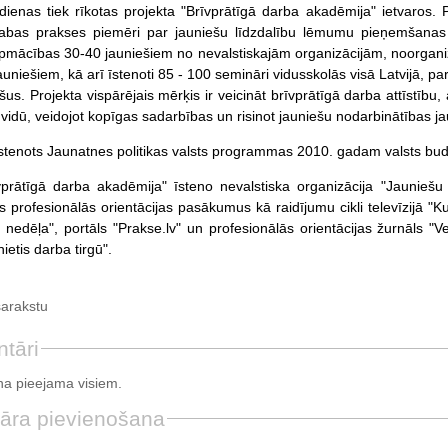
ienas tiek rīkotas projekta "Brīvprātīgā darba akadēmija" ietvaros. P
labas prakses piemēri par jauniešu līdzdalību lēmumu pieņemšanas p
pmācības 30-40 jauniešiem no nevalstiskajām organizācijām, noorgani
auniešiem, kā arī īstenoti 85 - 100 semināri vidusskolās visā Latvijā, 
šus. Projekta vispārējais mērķis ir veicināt brīvprātīgā darba attīstīb
 vidū, veidojot kopīgas sadarbības un risinot jauniešu nodarbinātības j
 īstenots Jaunatnes politikas valsts programmas 2010. gadam valsts bud
vprātīgā darba akadēmija" īsteno nevalstiska organizācija "Jauniešu k
us profesionālās orientācijas pasākumus kā raidījumu cikli televīzijā 
u nedēļa", portāls "Prakse.lv" un profesionālās orientācijas žurnāls 
ietis darba tirgū".
sarakstu
tāri
a pieejama visiem.
āra pievienošana