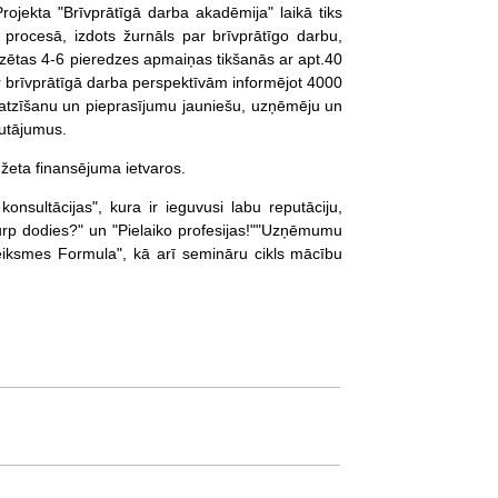
rojekta "Brīvprātīgā darba akadēmija" laikā tiks
rocesā, izdots žurnāls par brīvprātīgo darbu,
zētas 4-6 pieredzes apmaiņas tikšanās ar apt.40
par brīvprātīgā darba perspektīvām informējot 4000
u, atzīšanu un pieprasījumu jauniešu, uzņēmēju un
autājumus.
žeta finansējuma ietvaros.
onsultācijas", kura ir ieguvusi labu reputāciju,
"Kurp dodies?" un "Pielaiko profesijas!""Uzņēmumu
"Veiksmes Formula", kā arī semināru cikls mācību