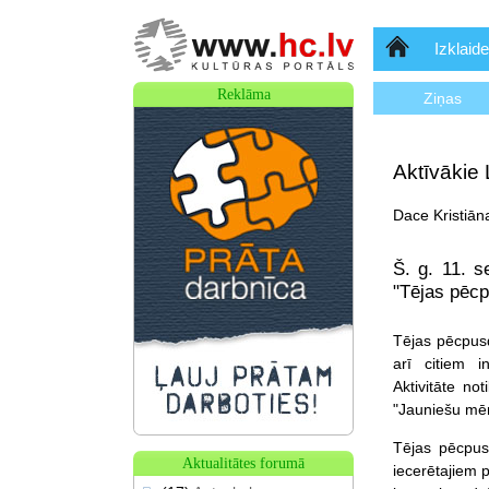
Sākumlapa
Izklaide
Reklāma
Ziņas
Aktīvākie L
Dace Kristiān
Š. g. 11. s
"Tējas pēcp
Tējas pēcpus
arī citiem in
Aktivitāte no
"Jauniešu mēn
Tējas pēcpus
Aktualitātes forumā
iecerētajiem 