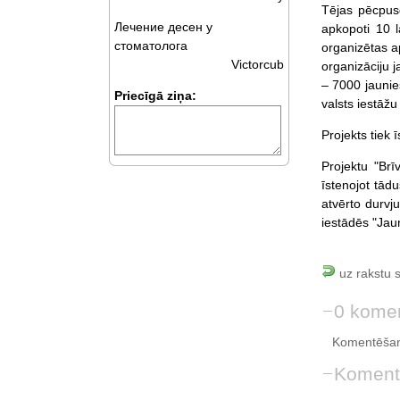
Tējas pēcpusd
Лечение десен у
apkopoti 10 
стоматолога
organizētas a
Victorcub
organizāciju j
– 7000 jaunie
Priecīgā ziņa:
valsts iestāžu
Projekts tiek
Projektu "Brī
īstenojot tād
atvērto durvj
iestādēs "Jaun
uz rakstu 
0 komen
Komentēšan
Koment