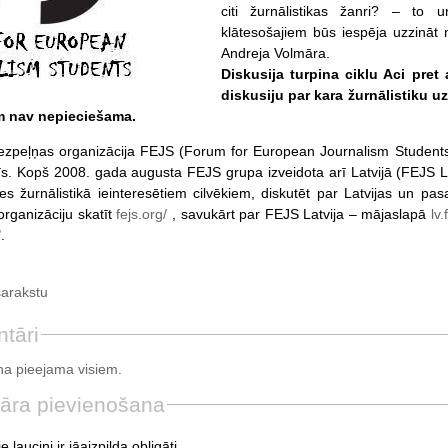
citi žurnālistikas žanri? – to 
klātesošajiem būs iespēja uzzināt 
Andreja Volmāra.
Diskusija turpina ciklu Aci pret
diskusiju par kara žurnālistiku u
m nav nepieciešama.
ezpeļņas organizācija FEJS (Forum for European Journalism Students)
s. Kopš 2008. gada augusta FEJS grupa izveidota arī Latvijā (FEJS Latvij
ties žurnālistikā ieinteresētiem cilvēkiem, diskutēt par Latvijas un p
organizāciju skatīt
fejs.org/
, savukārt par FEJS Latvija – mājaslapā
lv.
.
sarakstu
tāri
a pieejama visiem.
āra pievienošana
e lauciņi ir jāaizpilda obligāti.