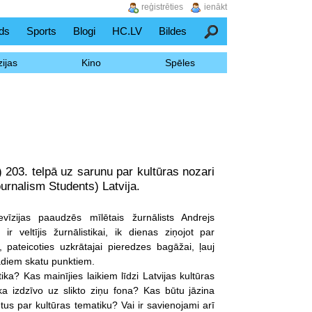
reģistrēties
ienākt
ds
Sports
Blogi
HC.LV
Bildes
Meklēšana
ijas
Kino
Spēles
 203. telpā uz sarunu par kultūras nozari
urnalism Students) Latvija.
levīzijas paaudzēs mīlētais žurnālists Andrejs
r veltījis žurnālistikai, ik dienas ziņojot par
 pateicoties uzkrātajai pieredzes bagāžai, ļauj
žādiem skatu punktiem.
ika? Kas mainījies laikiem līdzi Latvijas kultūras
ika izdzīvo uz slikto ziņu fona? Kas būtu jāzina
tus par kultūras tematiku? Vai ir savienojami arī