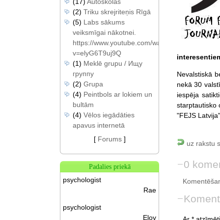
(17)
Autoskolas
(2)
Triku skrejriteņis Rīgā
(5)
Labs sākums
veiksmīgai nākotnei.
https://www.youtube.com/watch?
v=elyG6T9uj9Q
interesentie
(1)
Meklē grupu / Ищу
группу
Nevalstiskā b
(2)
Grupa
nekā 30 valstī
(4)
Peintbols ar lokiem un
iespēja satik
bultām
starptautisko 
(4)
Vēlos iegādāties
"FEJS Latvija"
apavus internetā
[
Forums
]
uz rakstu 
0 komen
Padalies priekā
psychologist
Komentēšan
Rae
Koment
psychologist
Eloy
Ar * atzīmēti