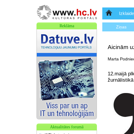
Sākumlapa
Izklaide
Reklāma
Ziņas
Aicinām uz
Marta Podniec
12.maijā pl
žurnālistik
Aktualitātes forumā