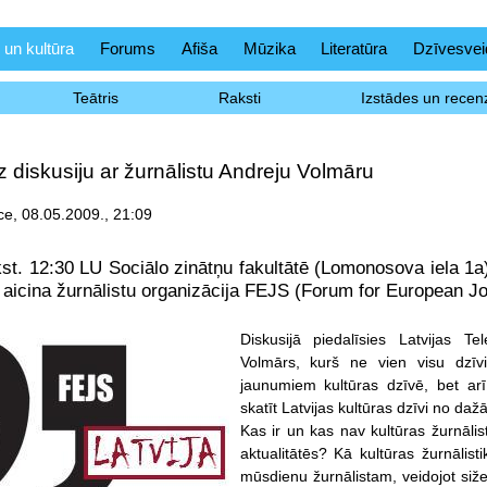
 un kultūra
Forums
Afiša
Mūzika
Literatūra
Dzīvesvei
Teātris
Raksti
Izstādes un recenz
 diskusiju ar žurnālistu Andreju Volmāru
e, 08.05.2009., 21:09
kst. 12:30 LU Sociālo zinātņu fakultātē (Lomonosova iela 1a)
ā aicina žurnālistu organizācija FEJS (Forum for European Jo
Diskusijā piedalīsies Latvijas Te
Volmārs, kurš ne vien visu dzīvi i
jaunumiem kultūras dzīvē, bet arī,
skatīt Latvijas kultūras dzīvi no da
Kas ir un kas nav kultūras žurnālist
aktualitātēs? Kā kultūras žurnālist
mūsdienu žurnālistam, veidojot siže