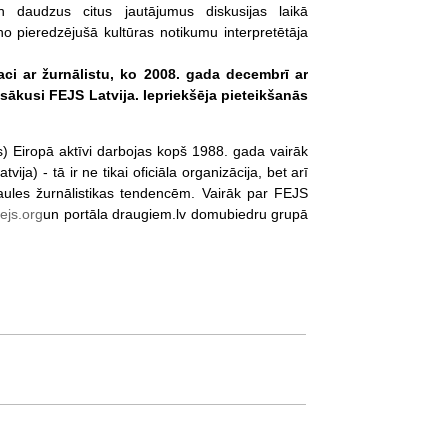
un daudzus citus jautājumus diskusijas laikā
no pieredzējušā kultūras notikumu interpretētāja
 aci ar žurnālistu, ko 2008. gada decembrī ar
zsākusi FEJS Latvija. Iepriekšēja pieteikšanās
 Eiropā aktīvi darbojas kopš 1988. gada vairāk
a) - tā ir ne tikai oficiāla organizācija, bet arī
asaules žurnālistikas tendencēm. Vairāk par FEJS
fejs.org
un portāla draugiem.lv domubiedru grupā