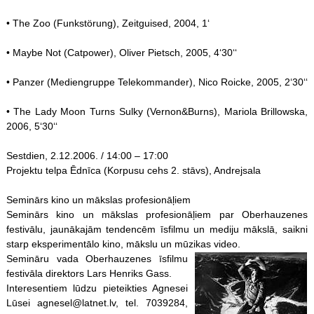
• The Zoo (Funkstörung), Zeitguised, 2004, 1‘
• Maybe Not (Catpower), Oliver Pietsch, 2005, 4‘30‘‘
• Panzer (Mediengruppe Telekommander), Nico Roicke, 2005, 2‘30‘‘
• The Lady Moon Turns Sulky (Vernon&Burns), Mariola Brillowska,
2006, 5‘30‘‘
Sestdien, 2.12.2006. / 14:00 – 17:00
Projektu telpa Ēdnīca (Korpusu cehs 2. stāvs), Andrejsala
Seminārs kino un mākslas profesionāļiem
Seminārs kino un mākslas profesionāļiem par Oberhauzenes
festivālu, jaunākajām tendencēm īsfilmu un mediju mākslā, saikni
starp eksperimentālo kino, mākslu un mūzikas video.
Semināru vada Oberhauzenes īsfilmu
festivāla direktors Lars Henriks Gass.
Interesentiem lūdzu pieteikties Agnesei
Lūsei agnesel@latnet.lv, tel. 7039284,