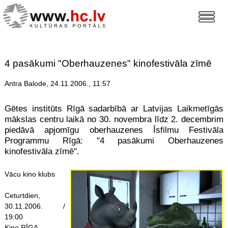
4 pasākumi "Oberhauzenes" kinofestivāla zīmē
Antra Balode, 24.11.2006., 11:57
Gētes institūts Rīgā sadarbībā ar Latvijas Laikmetīgās
mākslas centru laikā no 30. novembra līdz 2. decembrim
piedāvā apjomīgu oberhauzenes Īsfilmu Festivāla
Programmu Rīgā: "4 pasākumi Oberhauzenes
kinofestivāla zīmē".
Vācu kino klubs
Ceturtdien,
30.11.2006. /
19:00
Kino RĪGA