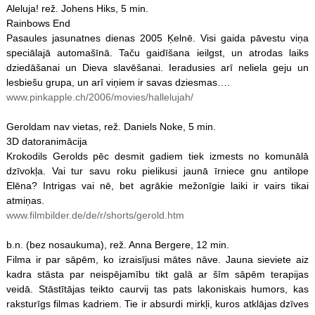
Aleluja! rež. Johens Hiks, 5 min.
Rainbows End
Pasaules jasunatnes dienas 2005 Ķelnē. Visi gaida pāvestu viņa
speciālajā automašīnā. Taču gaidīšana ieilgst, un atrodas laiks
dziedāšanai un Dieva slavēšanai. Ieradusies arī neliela geju un
lesbiešu grupa, un arī viņiem ir savas dziesmas….
www.pinkapple.ch/2006/movies/hallelujah/
Geroldam nav vietas, rež. Daniels Noke, 5 min.
3D datoranimācija
Krokodils Gerolds pēc desmit gadiem tiek izmests no komunālā
dzīvokļa. Vai tur savu roku pielikusi jaunā īrniece gnu antilope
Elēna? Intrigas vai nē, bet agrākie mežonīgie laiki ir vairs tikai
atmiņas.
www.filmbilder.de/de/r/shorts/gerold.htm
b.n. (bez nosaukuma), rež. Anna Bergere, 12 min.
Filma ir par sāpēm, ko izraisījusi mātes nāve. Jauna sieviete aiz
kadra stāsta par neispējamību tikt galā ar šīm sāpēm terapijas
veidā. Stāstītājas teikto caurvij tas pats lakoniskais humors, kas
raksturīgs filmas kadriem. Tie ir absurdi mirkļi, kuros atklājas dzīves