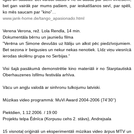
bet gan vairāk par mums pašiem, par ieskatīšanos sevī, par spēli,
ko mēs saucam par “kino”…
www.jank-home.de/tango_apasionado.html
Verena Verona, rež. Lola Rendla, 14 min.
Dokumentāla bērnu un jauniešu filma
"Verēna un Simone devušās uz Itāliju un alkst pēc piedzīvojumiem.
Bet sezona ir beigusies un nekur nekas nenotiek. Līdz viņu viesnīcā
ierodas skolēnu grupa no Serbijas.“
Visi šajā pasākumā demonstrētie kino materiāli ir no Starptautiskā
Oberhauzenes īsfilmu festivāla arhīva.
Vācu un angļu valodā ar sinhronu tulkojumu latviski.
Mūzikas video programmā: MuVi Award 2004-2006 (74‘30‘‘)
Piektdien, 1.12.2006. / 19:00
Projektu telpa Ēdnīca (Korpusu cehs 2. stāvs), Andrejsala
15 visnotaļ oriģināli un eksperimentāli mūzikas video ārpus MTV un