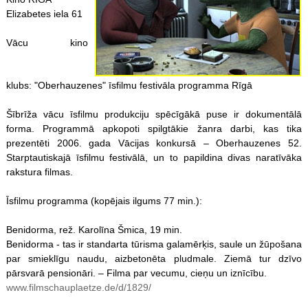
Elizabetes iela 61
Vācu kino
klubs: "Oberhauzenes" īsfilmu festivāla programma Rīgā
Šībrīža vācu īsfilmu produkciju spēcīgākā puse ir dokumentālā
forma. Programmā apkopoti spilgtākie žanra darbi, kas tika
prezentēti 2006. gada Vācijas konkursā – Oberhauzenes 52.
Starptautiskajā īsfilmu festivālā, un to papildina divas naratīvāka
rakstura filmas.
Īsfilmu programma (kopējais ilgums 77 min.):
Benidorma, rež. Karolīna Šmica, 19 min.
Benidorma - tas ir standarta tūrisma galamērķis, saule un žūpošana
par smieklīgu naudu, aizbetonēta pludmale. Ziemā tur dzīvo
pārsvarā pensionāri. – Filma par vecumu, cieņu un iznīcību.
www.filmschauplaetze.de/d/1829/