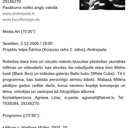
29146270.
Pasākums notiks angļu valodā
www.andrejsala.lv
www.kurzfilmtage.de
Media Art (70‘30‘‘)
Sestdien, 2.12.2006 / 19:00
Projektu telpa Ēdnīca (Korpusu cehs 2. stāvs), Andrejsala
Robežas starp kino un vizuālo mākslu kļuvušas plūstošas: jaunākās
īsfilmas un videodarbi, kas atrodas šai robežjoslā starp kino Melno
kasti (Black Box) un mākslas galeriju Balto kubu (White Cube). Tā ir
programma, kas balstās personīgo atmiņu klāstā. Matiasa Millera
pēdējos gados radītie darbi, kurus nevieno kopēja koncepcija un
tēma, virknējas un sastopas kā fotogrāfijas albumā.
Kontaktpersona: Agnese Lūse, e-pasts: agnesel@latnet.lv, Tel.:
7039284, 29146270.
Programm ((70‘30‘‘):
• Album v. Matthias Müller, 2004, 24‘