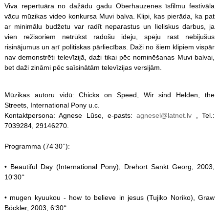
Viva repertuāra no dažādu gadu Oberhauzenes īsfilmu festivāla
vācu mūzikas video konkursa Muvi balva. Klipi, kas pierāda, ka pat
ar minimālu budžetu var radīt neparastus un lieliskus darbus, ja
vien režisoriem netrūkst radošu ideju, spēju rast nebijušus
risinājumus un aŗī politiskas pārliecības. Daži no šiem klipiem vispār
nav demonstrēti televīzijā, daži tikai pēc nominēšanas Muvi balvai,
bet daži zināmi pēc saīsinātām televīzijas versijām.
Mūzikas autoru vidū: Chicks on Speed, Wir sind Helden, the
Streets, International Pony u.c.
Kontaktpersona: Agnese Lūse, e-pasts:
agnesel@latnet.lv
, Tel.:
7039284, 29146270.
Programma (74‘30‘‘):
• Beautiful Day (International Pony), Drehort Sankt Georg, 2003,
10‘30‘‘
• mugen kyuukou - how to believe in jesus (Tujiko Noriko), Graw
Böckler, 2003, 6‘30‘‘