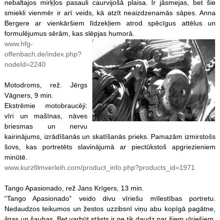
nebaltajos mirķļos pasauli caurvijošā plaisa. Ir jāsmejas, bet šie
smiekli vienmēr ir arī veids, kā atzīt neaizdzenamās sāpes. Anna
Bergere ar vienkāršiem līdzekļiem atrod spēcīgus attēlus un
formulējumus sērām, kas slēpjas humorā.
www.hfg-
offenbach.de/index.php?
nodeId=2240
Motodroms, rež. Jērgs
Vāgners, 9 min.
Ekstrēmie motobraucēji:
vīri un mašīnas, nāves
briesmas un nervu
kairinājums, izrādīšanās un skatīšanās prieks. Pamazām izmirstošs
šovs, kas portretēts slavinājumā ar piectūkstoš apgriezieniem
minūtē.
www.kurzfilmverleih.com/product_info.php?products_id=1971
Tango Apasionado, rež Jans Krīgers, 13 min.
“Tango Apasionado” veido divu vīriešu mīlestības portretu.
Nedaudzos teikumos un žestos uzzibsnī viņu abu kopīgā pagātne,
ilgas un šaubas. Bet varbūt stāsts ir ne tik daudz par šiem vīriešiem,