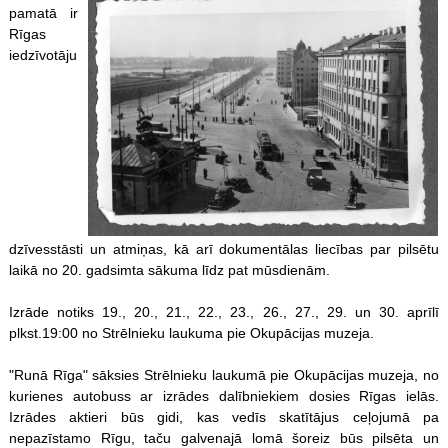
pamatā ir
Rīgas
iedzīvotāju
dzīvesstāsti un atmiņas, kā arī dokumentālas liecības par pilsētu
laikā no 20. gadsimta sākuma līdz pat mūsdienām.
Izrāde notiks 19., 20., 21., 22., 23., 26., 27., 29. un 30. aprīlī
plkst.19:00 no Strēlnieku laukuma pie Okupācijas muzeja.
"Runā Rīga" sāksies Strēlnieku laukumā pie Okupācijas muzeja, no
kurienes autobuss ar izrādes dalībniekiem dosies Rīgas ielās.
Izrādes aktieri būs gidi, kas vedīs skatītājus ceļojumā pa
nepazīstamo Rīgu, taču galvenajā lomā šoreiz būs pilsēta un