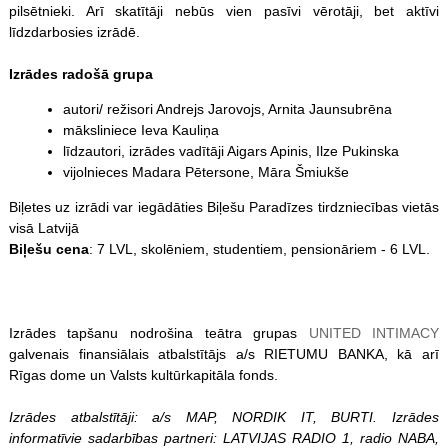
pilsētnieki. Arī skatītāji nebūs vien pasīvi vērotāji, bet aktīvi
līdzdarbosies izrādē.
Izrādes radošā grupa
autori/ režisori Andrejs Jarovojs, Arnita Jaunsubrēna
māksliniece Ieva Kauliņa
līdzautori, izrādes vadītāji Aigars Apinis, Ilze Pukinska
vijolnieces Madara Pētersone, Māra Šmiukše
Biļetes uz izrādi var iegādāties Biļešu Paradīzes tirdzniecības vietās
visā Latvijā
Biļešu cena
: 7 LVL, skolēniem, studentiem, pensionāriem - 6 LVL.
Izrādes tapšanu nodrošina teātra grupas
UNITED INTIMACY
galvenais finansiālais atbalstītājs a/s RIETUMU BANKA, kā arī
Rīgas dome un Valsts kultūrkapitāla fonds.
Izrādes atbalstītāji: a/s MAP, NORDIK IT, BURTI. Izrādes
informatīvie sadarbības partneri: LATVIJAS RADIO 1, radio NABA,