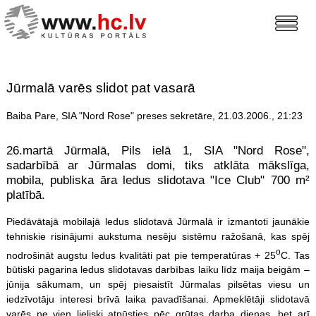
Jūrmalā varēs slidot pat vasarā
Baiba Pare, SIA "Nord Rose" preses sekretāre, 21.03.2006., 21:23
26.martā Jūrmalā, Pils ielā 1, SIA "Nord Rose",
sadarbībā ar Jūrmalas domi, tiks atklāta mākslīga,
mobila, publiska āra ledus slidotava "Ice Club" 700 m²
platībā.
Piedāvātajā mobilajā ledus slidotavā Jūrmalā ir izmantoti jaunākie
tehniskie risinājumi aukstuma nesēju sistēmu ražošanā, kas spēj
o
nodrošināt augstu ledus kvalitāti pat pie temperatūras + 25
C. Tas
būtiski pagarina ledus slidotavas darbības laiku līdz maija beigām –
jūnija sākumam, un spēj piesaistīt Jūrmalas pilsētas viesu un
iedzīvotāju interesi brīvā laika pavadīšanai. Apmeklētāji slidotavā
varēs ne vien lieliski atpūsties pēc grūtas darba dienas, bet arī