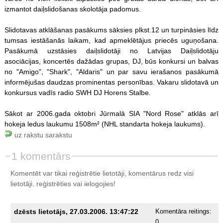
izmantot daiļslidošanas skolotāja padomus.
Slidotavas atklāšanas pasākums sāksies plkst.12 un turpināsies līdz
tumsas iestāšanās laikam, kad apmeklētājus priecēs uguņošana.
Pasākumā uzstāsies daiļslidotāji no Latvijas Daiļslidotāju
asociācijas, koncertēs dažādas grupas, DJ, būs konkursi un balvas
no "Amigo", "Shark", "Aldaris" un par savu ierašanos pasākumā
informējušas daudzas prominentas personības. Vakaru slidotavā un
konkursus vadīs radio SWH DJ Horens Stalbe.
Sākot ar 2006.gada oktobri Jūrmalā SIA "Nord Rose" atklās arī
hokeja ledus laukumu 1508m² (NHL standarta hokeja laukums).
uz rakstu sarakstu
1 komentārs
Komentēt var tikai reģistrētie lietotāji, komentārus redz visi
lietotāji.
reģistrēties
vai ielogojies!
dzēsts lietotājs, 27.03.2006. 13:47:22
Komentāra reitings:
0