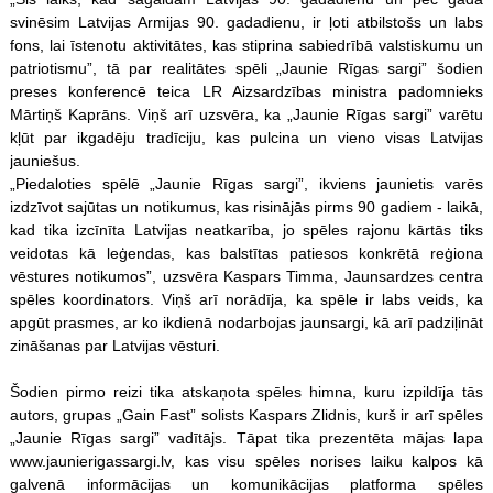
svinēsim Latvijas Armijas 90. gadadienu, ir ļoti atbilstošs un labs
fons, lai īstenotu aktivitātes, kas stiprina sabiedrībā valstiskumu un
patriotismu”, tā par realitātes spēli „Jaunie Rīgas sargi” šodien
preses konferencē teica LR Aizsardzības ministra padomnieks
Mārtiņš Kaprāns. Viņš arī uzsvēra, ka „Jaunie Rīgas sargi” varētu
kļūt par ikgadēju tradīciju, kas pulcina un vieno visas Latvijas
jauniešus.
„Piedaloties spēlē „Jaunie Rīgas sargi”, ikviens jaunietis varēs
izdzīvot sajūtas un notikumus, kas risinājās pirms 90 gadiem - laikā,
kad tika izcīnīta Latvijas neatkarība, jo
spēles
rajonu kārtās tiks
veidotas kā leģendas, kas balstītas patiesos konkrētā reģiona
vēstures notikumos”, uzsvēra Kaspars Timma, Jaunsardzes centra
spēles
koordinators. Viņš arī norādīja, ka spēle ir labs veids, ka
apgūt prasmes, ar ko ikdienā nodarbojas jaunsargi, kā arī padziļināt
zināšanas par Latvijas vēsturi.
Šodien pirmo reizi tika atskaņota
spēles
himna, kuru izpildīja tās
autors, grupas „Gain Fast” solists Kaspars Zlidnis, kurš ir arī
spēles
„Jaunie Rīgas sargi” vadītājs. Tāpat tika prezentēta mājas lapa
www.jaunierigassargi.lv, kas visu
spēles
norises laiku kalpos kā
galvenā informācijas un komunikācijas platforma
spēles