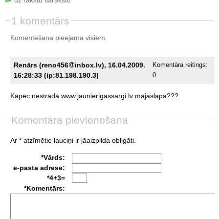
1 komentārs
Komentēšana pieejama visiem.
Renārs (reno456
inbox.lv), 16.04.2009.
Komentāra reitings:
16:28:33 (ip:81.198.190.3)
0
Kāpēc
nestrādā
www.jaunierigassargi.lv
mājaslapa???
Komentāra pievienošana
Ar * atzīmētie lauciņi ir jāaizpilda obligāti.
*Vārds:
e-pasta adrese:
*4+3=
*Komentārs: