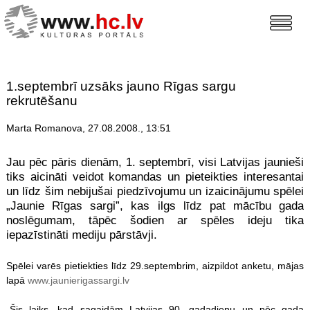
1.septembrī uzsāks jauno Rīgas sargu
rekrutēšanu
Marta Romanova, 27.08.2008., 13:51
Jau pēc pāris dienām, 1. septembrī, visi Latvijas jaunieši
tiks aicināti veidot komandas un pieteikties interesantai
un līdz šim nebijušai piedzīvojumu un izaicinājumu spēlei
„Jaunie Rīgas sargi”, kas ilgs līdz pat mācību gada
noslēgumam, tāpēc šodien ar spēles ideju tika
iepazīstināti mediju pārstāvji.
Spēlei varēs pietiekties līdz 29.septembrim, aizpildot anketu, mājas
lapā
www.jaunierigassargi.lv
„Šis laiks, kad sagaidām Latvijas 90. gadadienu un pēc gada