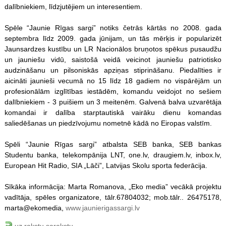
dalībniekiem, līdzjutējiem un interesentiem.
Spēle “Jaunie Rīgas sargi” notiks četrās kārtās no 2008. gada
septembra līdz 2009. gada jūnijam, un tās mērķis ir popularizēt
Jaunsardzes kustību un LR Nacionālos bruņotos spēkus pusaudžu
un jauniešu vidū, saistošā veidā veicinot jauniešu patriotisko
audzināšanu un pilsoniskās apziņas stiprināšanu. Piedalīties ir
aicināti jaunieši vecumā no 15 līdz 18 gadiem no vispārējām un
profesionālām izglītības iestādēm, komandu veidojot no sešiem
dalībniekiem - 3 puišiem un 3 meitenēm. Galvenā balva uzvarētāja
komandai ir dalība starptautiskā vairāku dienu komandas
saliedēšanas un piedzīvojumu nometnē kādā no Eiropas valstīm.
Spēli “Jaunie Rīgas sargi” atbalsta SEB banka, SEB bankas
Studentu banka, telekompānija LNT, one.lv, draugiem.lv, inbox.lv,
European Hit Radio, SIA „Lāči”, Latvijas Skolu sporta federācija.
Sīkāka informācija: Marta Romanova, „Eko media” vecākā projektu
vadītāja,
spēles
organizatore, tālr.67804032; mob.tālr.. 26475178,
marta@ekomedia,
www.jaunierigassargi.lv
uz rakstu sarakstu