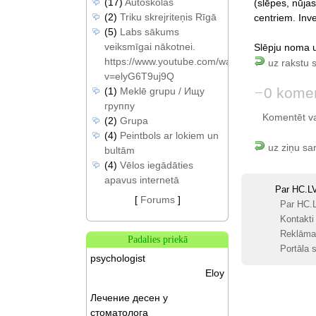
(17)
Autoskolas
(slēpes, nūjas
(2)
Triku skrejriteņis Rīgā
centriem. Inv
(5)
Labs sākums
veiksmīgai nākotnei.
Slēpju noma u
https://www.youtube.com/watch?
uz rakstu 
v=elyG6T9uj9Q
0 komen
(1)
Meklē grupu / Ищу
группу
Komentēt var 
(2)
Grupa
(4)
Peintbols ar lokiem un
uz ziņu sa
bultām
(4)
Vēlos iegādāties
apavus internetā
Par HC.L
[
Forums
]
Par HC.
Kontakti
Reklāma
Padalies priekā
Portāla s
psychologist
Eloy
Лечение десен у
стоматолога