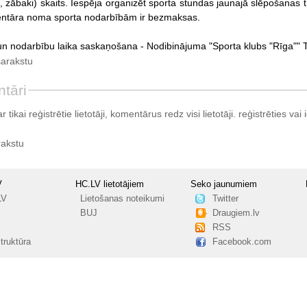
, zābaki) skaits. Iespēja organizēt sporta stundas jaunajā slēpošanas tr
entāra noma sporta nodarbībām ir bezmaksas.
n nodarbību laika saskaņošana - Nodibinājuma "Sporta klubs "Rīga"" 
sarakstu
tāri
tikai reģistrētie lietotāji, komentārus redz visi lietotāji.
reģistrēties
vai i
rakstu
V
HC.LV lietotājiem
Seko jaunumiem
LV
Lietošanas noteikumi
Twitter
BUJ
Draugiem.lv
RSS
truktūra
Facebook.com