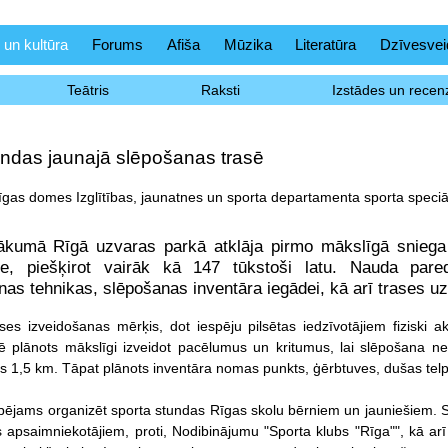
 un kultūra
Forums
Afiša
Mūzika
Literatūra
Dzīvesvei
Teātris
Raksti
Izstādes un recenz
undas jaunajā slēpošanas trasē
Rīgas domes Izglītības, jaunatnes un sporta departamenta sporta speciā
ākumā Rīgā uzvaras parkā atklāja pirmo mākslīgā sniega t
, piešķirot vairāk kā 147 tūkstoši latu. Nauda pared
as tehnikas, slēpošanas inventāra iegādei, kā arī trases 
ses izveidošanas mērķis, dot iespēju pilsētas iedzīvotājiem fiziski 
sē plānots mākslīgi izveidot pacēlumus un kritumus, lai slēpošana ne
 1,5 km. Tāpat plānots inventāra nomas punkts, ģērbtuves, dušas telpa
pējams organizēt sporta stundas Rīgas skolu bērniem un jauniešiem. 
es apsaimniekotājiem, proti, Nodibinājumu "Sporta klubs "Rīga"", kā a