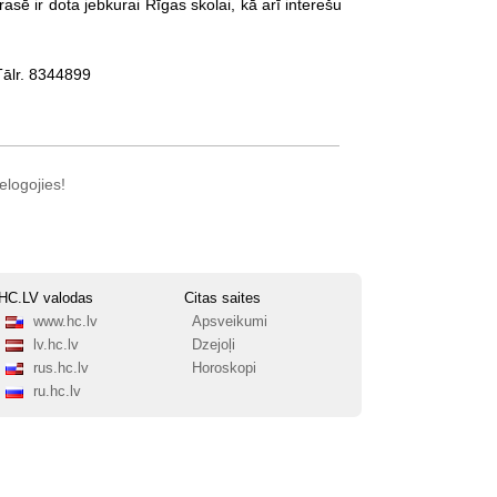
asē ir dota jebkurai Rīgas skolai, kā arī interešu
Tālr. 8344899
elogojies!
HC.LV valodas
Citas saites
www.hc.lv
Apsveikumi
lv.hc.lv
Dzejoļi
rus.hc.lv
Horoskopi
ru.hc.lv