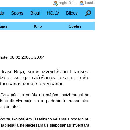
reģistrēties
ienākt
ds
Sports
Blogi
HC.LV
Bildes
Meklēšana
ijas
Kino
Spēles
liste, 08.02.2006., 20:04
rasi Rīgā, kuras izveidošanu finansēja
zēta sniega ražošanas iekārtu, trašu
uzturēšanas izmaksu segšanai.
aktīvi atpūsties netālu no mājām, neizbraucot no
būtu tik vienmuļa un to padarītu interesantāku.
s un pirts.
Sporta skolotājiem jāsaskaņo vēlamais nodarbību
rī jāpiesaka nepieciešamais slēpošanas inventāra