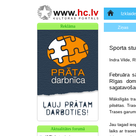
Sākumlapa
Izklaide
Reklāma
Ziņas
Sporta st
Indra Vilde, 
Februāra s
Rīgas dome
sagatavošan
Mākslīgās tra
pilsētas. Tra
Trases garums
Jau tagad ies
Aktualitātes forumā
laiks ar tras