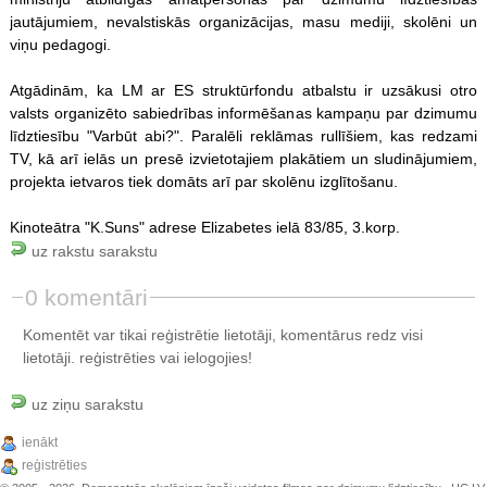
jautājumiem, nevalstiskās organizācijas, masu mediji, skolēni un
viņu pedagogi.
Atgādinām, ka LM ar ES struktūrfondu atbalstu ir uzsākusi otro
valsts organizēto sabiedrības informēšanas kampaņu par dzimumu
līdztiesību "Varbūt abi?". Paralēli reklāmas rullīšiem, kas redzami
TV, kā arī ielās un presē izvietotajiem plakātiem un sludinājumiem,
projekta ietvaros tiek domāts arī par skolēnu izglītošanu.
Kinoteātra "K.Suns" adrese Elizabetes ielā 83/85, 3.korp.
uz rakstu sarakstu
0 komentāri
Komentēt var tikai reģistrētie lietotāji, komentārus redz visi
lietotāji.
reģistrēties
vai ielogojies!
uz ziņu sarakstu
ienākt
reģistrēties