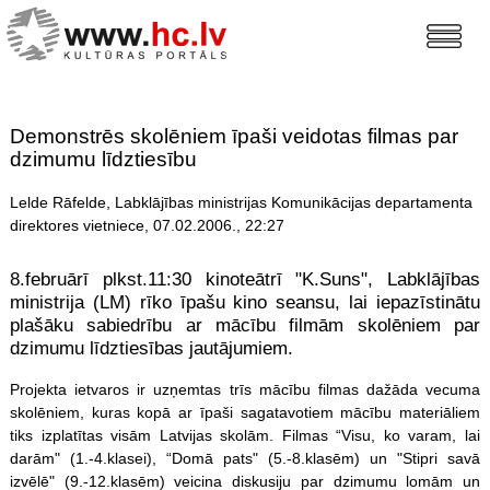
Demonstrēs skolēniem īpaši veidotas filmas par
dzimumu līdztiesību
Lelde Rāfelde, Labklājības ministrijas Komunikācijas departamenta
direktores vietniece, 07.02.2006., 22:27
8.februārī plkst.11:30 kinoteātrī "K.Suns", Labklājības
ministrija (LM) rīko īpašu kino seansu, lai iepazīstinātu
plašāku sabiedrību ar mācību filmām skolēniem par
dzimumu līdztiesības jautājumiem.
Projekta ietvaros ir uzņemtas trīs mācību filmas dažāda vecuma
skolēniem, kuras kopā ar īpaši sagatavotiem mācību materiāliem
tiks izplatītas visām Latvijas skolām. Filmas “Visu, ko varam, lai
darām" (1.-4.klasei), “Domā pats" (5.-8.klasēm) un "Stipri savā
izvēlē" (9.-12.klasēm) veicina diskusiju par dzimumu lomām un