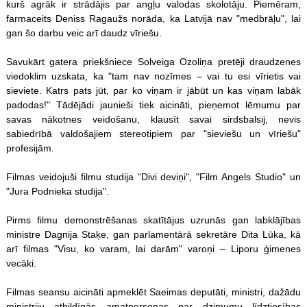
kurš agrāk ir strādājis par angļu valodas skolotāju. Piemēram,
farmaceits Deniss Ragaužs norāda, ka Latvijā nav "medbrāļu", lai
gan šo darbu veic arī daudz vīriešu.
Savukārt gatera priekšniece Solveiga Ozoliņa pretēji draudzenes
viedoklim uzskata, ka "tam nav nozīmes – vai tu esi vīrietis vai
sieviete. Katrs pats jūt, par ko viņam ir jābūt un kas viņam labāk
padodas!" Tādējādi jaunieši tiek aicināti, pieņemot lēmumu par
savas nākotnes veidošanu, klausīt savai sirdsbalsij, nevis
sabiedrībā valdošajiem stereotipiem par "sieviešu un vīriešu"
profesijām.
Filmas veidojuši filmu studija "Divi deviņi", "Film Angels Studio" un
"Jura Podnieka studija".
Pirms filmu demonstrēšanas skatītājus uzrunās gan labklājības
ministre Dagnija Staķe, gan parlamentārā sekretāre Dita Lūka, kā
arī filmas "Visu, ko varam, lai darām" varoņi – Liporu ģimenes
vecāki.
Filmas seansu aicināti apmeklēt Saeimas deputāti, ministri, dažādu
ministriju atbildīgās amatpersonas par dzimumu līdztiesības