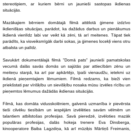
stereotipiem, ar kuriem bērni un jaunieši sastopas ikdienas
situācijās.
Mazākajiem bērniem domātajā filmā attēlotā ģimene izdzīvo
ikdienišķas situācijas, parādot, ka dažādus darbus un pienākumus
ikdienā vienlīdz labi var veikt kā zēni, tā arī meitenes. Tāpat tiek
parādīts, ka visveiksmīgāk darbi sokas, ja ģimenes locekļi viens otru
atbalsta un palīdz.
Savukārt dokumentālajā filmā "Domā pats" jaunieši pamatskolas
vecumā dalās savās domās un sajūtās par attiecībām zēnu un
meiteņu starpā, ka arī par apkārtējo, īpaši vienaudžu, ietekmi uz
ikdienā pieņemtajiem lēmumiem. Filmā redzams, ka bieži vien
priekšstati par vīrišķību un sievišķību nosaka mūsu izvēles rīcību un
pieņemtos lēmumus dažādās ikdienas situācijās.
Filmā, kas domāta vidusskolēniem, galvenā uzmanība ir pievērsta
tieši cilvēku tiesībām un iespējām izvēlēties savām vēlmēm un
talantiem atbilstošas profesijas. Savā pieredzē, izvēloties mazāk
populāras profesijas, dalās hokeja trenere Eva Dinsberga,
kinooperatore Baiba Lagzdiņa, kā arī mūziķis Mārtiņš Freimanis,