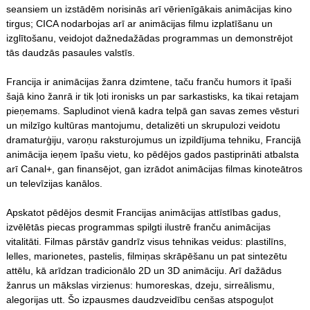
seansiem un izstādēm norisinās arī vērienīgākais animācijas kino
tirgus; CICA nodarbojas arī ar animācijas filmu izplatīšanu un
izglītošanu, veidojot dažnedažādas programmas un demonstrējot
tās daudzās pasaules valstīs.
Francija ir animācijas žanra dzimtene, taču franču humors it īpaši
šajā kino žanrā ir tik ļoti ironisks un par sarkastisks, ka tikai retajam
pieņemams. Sapludinot vienā kadra telpā gan savas zemes vēsturi
un milzīgo kultūras mantojumu, detalizēti un skrupulozi veidotu
dramaturģiju, varoņu raksturojumus un izpildījuma tehniku, Francijā
animācija ieņem īpašu vietu, ko pēdējos gados pastiprināti atbalsta
arī Canal+, gan finansējot, gan izrādot animācijas filmas kinoteātros
un televīzijas kanālos.
Apskatot pēdējos desmit Francijas animācijas attīstības gadus,
izvēlētās piecas programmas spilgti ilustrē franču animācijas
vitalitāti. Filmas pārstāv gandrīz visus tehnikas veidus: plastilīns,
lelles, marionetes, pastelis, filmiņas skrāpēšanu un pat sintezētu
attēlu, kā arīdzan tradicionālo 2D un 3D animāciju. Arī dažādus
žanrus un mākslas virzienus: humoreskas, dzeju, sirreālismu,
alegorijas utt. Šo izpausmes daudzveidību cenšas atspoguļot