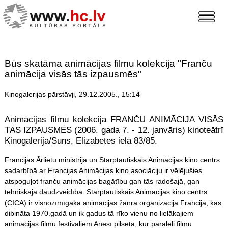
Būs skatāma animācijas filmu kolekcija "Franču
animācija visās tās izpausmēs"
Kinogalerijas pārstāvji, 29.12.2005., 15:14
Animācijas filmu kolekcija FRANČU ANIMĀCIJA VISĀS
TĀS IZPAUSMĒS (2006. gada 7. - 12. janvāris) kinoteātrī
Kinogalerija/Suns, Elizabetes ielā 83/85.
Francijas Ārlietu ministrija un Starptautiskais Animācijas kino centrs
sadarbībā ar Francijas Animācijas kino asociāciju ir vēlējušies
atspoguļot franču animācijas bagātību gan tās radošajā, gan
tehniskajā daudzveidībā. Starptautiskais Animācijas kino centrs
(CICA) ir visnozīmīgākā animācijas žanra organizācija Francijā, kas
dibināta 1970.gadā un ik gadus tā rīko vienu no lielākajiem
animācijas filmu festivāliem Anesī pilsētā, kur paralēli filmu