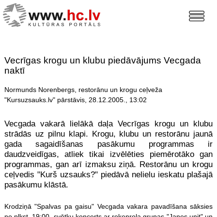
Vecrīgas krogu un klubu piedāvājums Vecgada
naktī
Normunds Norenbergs, restorānu un krogu ceļveža
"Kursuzsauks.lv" pārstāvis, 28.12.2005., 13:02
Vecgada vakarā lielākā daļa Vecrīgas krogu un klubu
strādās uz pilnu klapi. Krogu, klubu un restorānu jaunā
gada sagaidīšanas pasākumu programmas ir
daudzveidīgas, atliek tikai izvēlēties piemērotāko gan
programmas, gan arī izmaksu ziņā. Restorānu un krogu
ceļvedis "Kurš uzsauks?" piedāvā nelielu ieskatu plašajā
pasākumu klāstā.
Krodziņā "Spalvas pa gaisu" Vecgada vakara pavadīšana sāksies
no plkst. 19:00, svētku koncerts ar rokenrola grupas "Janes unit" un