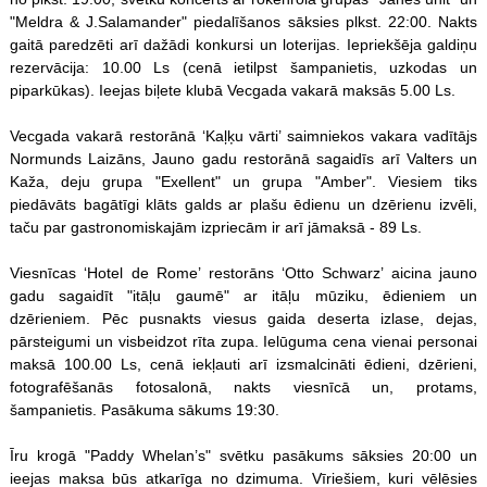
"Meldra & J.Salamander" piedalīšanos sāksies plkst. 22:00. Nakts
gaitā paredzēti arī dažādi konkursi un loterijas. Iepriekšēja galdiņu
rezervācija: 10.00 Ls (cenā ietilpst šampanietis, uzkodas un
piparkūkas). Ieejas biļete klubā Vecgada vakarā maksās 5.00 Ls.
Vecgada vakarā restorānā ‘Kaļķu vārti’ saimniekos vakara vadītājs
Normunds Laizāns, Jauno gadu restorānā sagaidīs arī Valters un
Kaža, deju grupa "Exellent" un grupa "Amber". Viesiem tiks
piedāvāts bagātīgi klāts galds ar plašu ēdienu un dzērienu izvēli,
taču par gastronomiskajām izpriecām ir arī jāmaksā - 89 Ls.
Viesnīcas ‘Hotel de Rome’ restorāns ‘Otto Schwarz’ aicina jauno
gadu sagaidīt "itāļu gaumē" ar itāļu mūziku, ēdieniem un
dzērieniem. Pēc pusnakts viesus gaida deserta izlase, dejas,
pārsteigumi un visbeidzot rīta zupa. Ielūguma cena vienai personai
maksā 100.00 Ls, cenā iekļauti arī izsmalcināti ēdieni, dzērieni,
fotografēšanās fotosalonā, nakts viesnīcā un, protams,
šampanietis. Pasākuma sākums 19:30.
Īru krogā "Paddy Whelan’s" svētku pasākums sāksies 20:00 un
ieejas maksa būs atkarīga no dzimuma. Vīriešiem, kuri vēlēsies