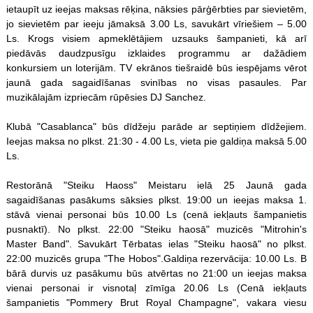
ietaupīt uz ieejas maksas rēķina, nāksies pārģērbties par sievietēm,
jo sievietēm par ieeju jāmaksā 3.00 Ls, savukārt vīriešiem – 5.00
Ls. Krogs visiem apmeklētājiem uzsauks šampanieti, kā arī
piedāvās daudzpusīgu izklaides programmu ar dažādiem
konkursiem un loterijām. TV ekrānos tiešraidē būs iespējams vērot
jaunā gada sagaidīšanas svinības no visas pasaules. Par
muzikālajām izpriecām rūpēsies DJ Sanchez.
Klubā "Casablanca" būs dīdžeju parāde ar septiņiem dīdžejiem.
Ieejas maksa no plkst. 21:30 - 4.00 Ls, vieta pie galdiņa maksā 5.00
Ls.
Restorānā "Steiku Haoss" Meistaru ielā 25 Jaunā gada
sagaidīšanas pasākums sāksies plkst. 19:00 un ieejas maksa 1.
stāvā vienai personai būs 10.00 Ls (cenā iekļauts šampanietis
pusnaktī). No plkst. 22:00 "Steiku haosā" muzicēs "Mitrohin's
Master Band". Savukārt Tērbatas ielas "Steiku haosā" no plkst.
22:00 muzicēs grupa "The Hobos".Galdiņa rezervācija: 10.00 Ls. B
bārā durvis uz pasākumu būs atvērtas no 21:00 un ieejas maksa
vienai personai ir visnotaļ zīmīga 20.06 Ls (Cenā iekļauts
šampanietis "Pommery Brut Royal Champagne", vakara viesu