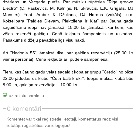
dzēriens un Vecgada punšs. Par mūziku rūpēsies "Riga groove
Electro" (D. Paškēvics, M. Kalniņš, N. Skraucis, E.K. Grigalis, DJ
Monstrs) Feat. Amber & Džulians, DJ Horens (vokāls), u.c.
Kokteiļbārā "Paldies Dievam, Piektdiena Ir Klāt" par Jaunā gada
sagaidīšanu ieeja nav jāmaksā, 15.00 Ls jāmaksā tikai tiem, kas
vēlas rezervēt galdiņu. Cenā iekļauts šampanietis un uzkodas.
Pasākums dīdžeju pavadībā ilgs visu nakti.
Arī "Hedonia 55" jāmaksā tikai par galdiņa rezervāciju (25.00 Ls
vienai personai). Cenā iekļauta arī pudele šampanieša.
Tiem, kas Jauno gadu vēlas sagaidīt kopā ar grupu "Credo" no plkst
22:00 jādodas uz klubu "Četri balti krekli". Ieejas maksa klubā būs
8.00 Ls, galdiņa rezervācija – 10.00 Ls.
uz rakstu sarakstu
0 komentāri
Komentēt var tikai reģistrētie lietotāji, komentārus redz visi
lietotāji.
reģistrēties
vai ielogojies!