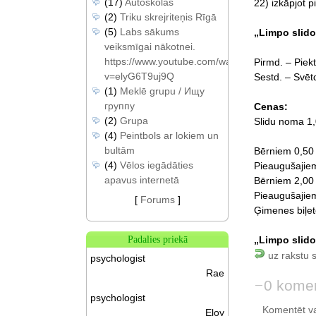
(17)
Autoskolas
22) izkāpjot p
(2)
Triku skrejriteņis Rīgā
(5)
Labs sākums
„Limpo slido
veiksmīgai nākotnei.
https://www.youtube.com/watch?
Pirmd. – Piek
v=elyG6T9uj9Q
Sestd. – Svēt
(1)
Meklē grupu / Ищу
группу
Cenas:
(2)
Grupa
Slidu noma 1,
(4)
Peintbols ar lokiem un
bultām
Bērniem 0,50
(4)
Vēlos iegādāties
Pieaugušajie
apavus internetā
Bērniem 2,00
Pieaugušajiem
[
Forums
]
Ģimenes biļet
„Limpo slidot
Padalies priekā
uz rakstu 
psychologist
Rae
0 komen
psychologist
Komentēt var 
Eloy