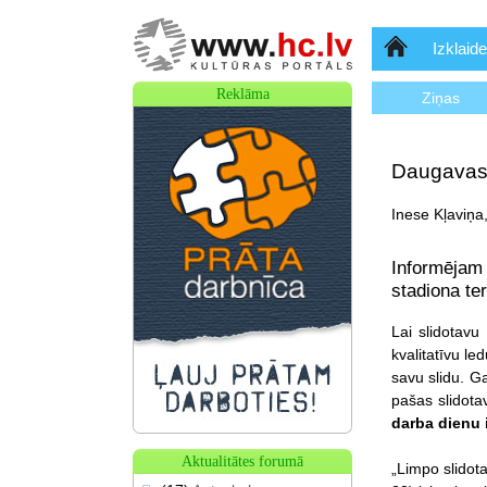
Sākumlapa
Izklaide
Reklāma
Ziņas
Daugavas 
Inese Kļaviņa
Informējam 
stadiona teri
Lai slidotavu
kvalitatīvu le
savu slidu. Ga
pašas slidota
darba dienu 
Aktualitātes forumā
„Limpo slidota