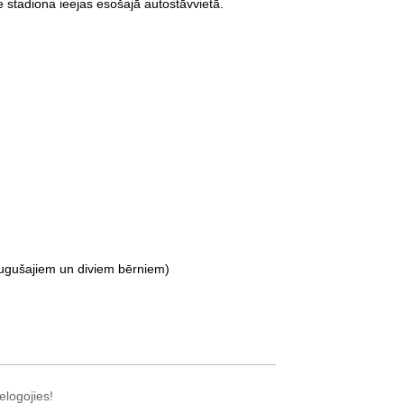
e stadiona ieejas esošajā autostāvvietā.
augušajiem un diviem bērniem)
elogojies!