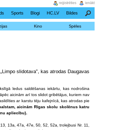
reģistrēties
ienākt
ds
Sports
Blogi
HC.LV
Bildes
Meklēšana
ijas
Kino
Spēles
 „Limpo slidotava”, kas atrodas Daugavas
ākslīgā ledus saldēšanas iekārtu, kas nodrošina
pēc aicinām arī tos slidot gribētājus, kuriem nav
sildīties ar karstu tēju kafejnīcā, kas atrodas pie
balstam, aicinām Rīgas skolu skolēnus katru
nu apliecību).
 13, 13a, 47a, 47e, 50, 52, 52a, trolejbusi Nr. 11,