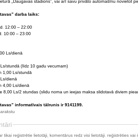
ieturā „Daugavas stadions”, vai arī savu privāto automašīnu novietot pi
tavas” darba laiks:
td. 12:00 – 22:00
d. 10:00 – 23:00
00 Ls/dienā
 Ls/stundā (līdz 10 gadu vecumam)
m 1,00 Ls/stundā
 Ls/dienā
 4,00 Ls/dienā
e 8,00 Ls/2 stundas (slidu noma un ieejas maksa slidotavā diviem pie
avas” informatīvais tālrunis ir 9141199.
sarakstu
tāri
tikai reģistrētie lietotāji, komentārus redz visi lietotāji.
reģistrēties
vai i