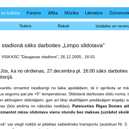
 un kultūra
Forums
Afiša
Mūzika
Literatūra
Dzīvesvei
Teātris
Raksti
Izstādes un recenz
stadionā sāks darboties „Limpo slidotava”
, VSIA KSC "Daugavas stadions", 26.12.2005., 16:01
Jūs, ka no otrdienas, 27.decembra pl. 16:00 sāks darboties
torijā.
 varētu izmantot neatkarīgi no laika apstākļiem, tā ir aprīkota ar m
dus segumu pat pie +5° temperatūras. Slidotavā darbosies slidu noma, tā
n aktīvajiem slidotājiem, gan arī tikai skatītājiem piedāvājam iespēju sa
vas (būs atvērta no nākošās nedēļas).
Pateicoties Rīgas Domes at
izmantot mūsu slidotavu vienu stundu bez maksas (uzrādot skolē
vā” var viegli nokļūt ar pilsētas sabiedrisko transportu (autobusi Nr. 3,