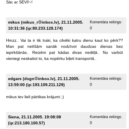
Sāc
ar
SEVI!~!
mikus (mikus_r
inbox.lv), 21.11.2005.
Komentāra reitings:
10:31:36 (ip:80.233.128.174)
0
Hmzz..
Vai
ta
ir
tik
traki,
ka
cilvēki
katru
dienu
kaut
ko
pērk??
Man
pat
netīšām
sanāk
nodzīvot
daudzas
dienas
bez
iepirkšānās..
Reizēm
pat
kādas
divas
nedēļā..
Nu
varbūt
vieniegi
neskaitot
to,
ka
nopērku
biļeti
transportā..
edgars (dsgn
inbox.lv), 21.11.2005.
Komentāra reitings:
13:59:00 (ip:193.109.211.129)
0
mikus
tev
lieli
pārtikas
krājumi
;)
Siena, 21.11.2005. 19:08:08
Komentāra reitings:
(ip:213.180.100.57)
0