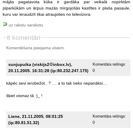
mājās pagatavota kūka ir gardāka par veikalā nopirktām
piparkūkām un ārpus mazās mirgojošās kastītes ir plaša pasaule,
kuru var ieraudzīt tikai atraujoties no televizora.
uz rakstu sarakstu
8 komentāri
Komentēšana pieejama visiem.
sunjupuika (viskijs2
inbox.lv),
Komentāra reitings:
20.11.2005. 16:31:28 (ip:80.232.247.175)
0
kāpēc
sevi
ierobežot..
?
....
a
to
tak
neko
nepanāksi....
šķiet
vismaz
tā
:)_
!
Liene, 21.11.2005. 08:01:25
Komentāra reitings:
(ip:80.81.51.32)
0