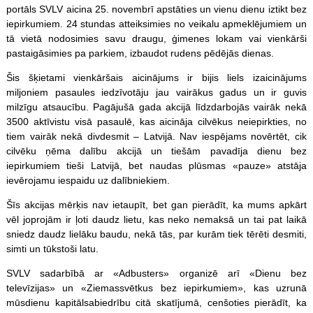
portāls SVLV aicina 25. novembrī apstāties un vienu dienu iztikt bez
iepirkumiem. 24 stundas atteiksimies no veikalu apmeklējumiem un
tā vietā nodosimies savu draugu, ģimenes lokam vai vienkārši
pastaigāsimies pa parkiem, izbaudot rudens pēdējās dienas.
Šis šķietami vienkāršais aicinājums ir bijis liels izaicinājums
miljoniem pasaules iedzīvotāju jau vairākus gadus un ir guvis
milzīgu atsaucību. Pagājušā gada akcijā līdzdarbojās vairāk nekā
3500 aktīvistu visā pasaulē, kas aicināja cilvēkus neiepirkties, no
tiem vairāk nekā divdesmit – Latvijā. Nav iespējams novērtēt, cik
cilvēku ņēma dalību akcijā un tiešām pavadīja dienu bez
iepirkumiem tieši Latvijā, bet naudas plūsmas «pauze» atstāja
ievērojamu iespaidu uz dalībniekiem.
Šīs akcijas mērķis nav ietaupīt, bet gan pierādīt, ka mums apkārt
vēl joprojām ir ļoti daudz lietu, kas neko nemaksā un tai pat laikā
sniedz daudz lielāku baudu, nekā tās, par kurām tiek tērēti desmiti,
simti un tūkstoši latu.
SVLV sadarbībā ar «Adbusters» organizē arī «Dienu bez
televīzijas» un «Ziemassvētkus bez iepirkumiem», kas uzrunā
mūsdienu kapitālsabiedrību citā skatījumā, cenšoties pierādīt, ka