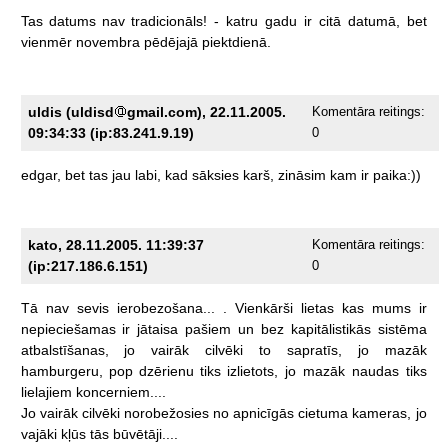
Tas
datums
nav
tradicionāls!
-
katru
gadu
ir
citā
datumā,
bet
vienmēr
novembra
pēdējajā
piektdienā.
uldis (uldisd
gmail.com), 22.11.2005.
Komentāra reitings:
09:34:33 (ip:83.241.9.19)
0
edgar,
bet
tas
jau
labi,
kad
sāksies
karš,
zināsim
kam
ir
paika:))
kato, 28.11.2005. 11:39:37
Komentāra reitings:
(ip:217.186.6.151)
0
Tā
nav
sevis
ierobezošana...
.
Vienkārši
lietas
kas
mums
ir
nepieciešamas
ir
jātaisa
pašiem
un
bez
kapitālistikās
sistēma
atbalstīšanas,
jo
vairāk
cilvēki
to
sapratīs,
jo
mazāk
hamburgeru,
pop
dzērienu
tiks
izlietots,
jo
mazāk
naudas
tiks
lielajiem
koncerniem....
Jo
vairāk
cilvēki
norobežosies
no
apnicīgās
cietuma
kameras,
jo
vajāki
kļūs
tās
būvētāji....