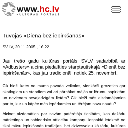
Tuvojas «Diena bez iepirkšanās»
SV.LV, 20.11.2005., 16:22
Jau trešo gadu kultūras portāls SVLV sadarbībā ar
«Adbusters» aicina piedalīties starptautiskajā «Dienā bez
iepirkšanās», kas jau tradicionāli notiek 25. novembrī.
Cik bieži katrs no mums pavada veikalos, vienkārši grozoties gar
skatlogiem un stendiem vai arī pārnākot mājās ar lērumu sapirktām
un nevienam nevajadzīgām lietām? Cik bieži mēs aizdomājamies
par to, kur un kāpēc mēs iepērkamies un tērējam savu naudu?
Aicinot aizdomāties par savām patērētāja tiesībām, kas dažādu
mārketinga un sabiedrisko attiecību kampaņu iespaidā ietekmē ne
tikai mūsu iepirkšanās tradīcijas, bet dzīvesveidu kā tādu, kultūras