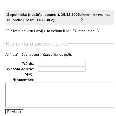
Žopelnieks (nesūtīsi spamu!), 16.12.2005.
Komentāra reitings:
06:56:02 (ip:159.148.130.2)
0
20
cilvēki
pa
visu
Latviju-
tā
tiešām
ir
MILZU
atsaucība
:D
Komentāra pievienošana
Ar * atzīmētie lauciņi ir jāaizpilda obligāti.
*Vārds:
e-pasta adrese:
*4+0=
*Komentārs: