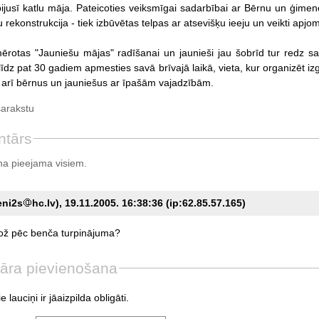
jusī katlu māja. Pateicoties veiksmīgai sadarbībai ar Bērnu un ģimenes 
u rekonstrukcija - tiek izbūvētas telpas ar atsevišķu ieeju un veikti apjo
mērotas "Jauniešu mājas" radīšanai un jaunieši jau šobrīd tur redz s
dz pat 30 gadiem apmesties savā brīvajā laikā, vieta, kur organizēt izg
os arī bērnus un jauniešus ar īpašām vajadzībām.
sarakstu
ntārs
a pieejama visiem.
eni2s
hc.lv), 19.11.2005. 16:38:36 (ip:62.85.57.165)
ož
pēc
benča
turpinājuma?
āra pievienošana
e lauciņi ir jāaizpilda obligāti.