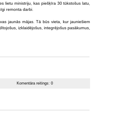
lietu ministriju, kas piešķīra 30 tūkstošus latu,
mīgi remonta darbi.
avas jaunās mājas. Tā būs vieta, kur jauniešiem
lītojošus, izklaidējošus, integrējošus pasākumus,
Komentāra reitings:
0