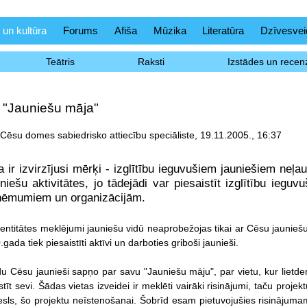
 un kultūra
Forums
Afiša
Mūzika
Literatūra
Dzīvesvei
Teātris
Raksti
Izstādes un recenz
 "Jauniešu māja"
 Cēsu domes sabiedrisko attiecību speciāliste, 19.11.2005., 16:37
a ir izvirzījusi mērķi - izglītību ieguvušiem jauniešiem neļa
uniešu aktivitātes, jo tādejādi var piesaistīt izglītību ieg
zņēmumiem un organizācijām.
entitātes meklējumi jauniešu vidū neaprobežojas tikai ar Cēsu jauniešu
gada tiek piesaistīti aktīvi un darboties griboši jaunieši.
 Cēsu jaunieši sapņo par savu "Jauniešu māju", par vietu, kur lietderīg
tīstīt sevi. Šādas vietas izveidei ir meklēti vairāki risinājumi, taču pro
esls, šo projektu neīstenošanai. Šobrīd esam pietuvojušies risinājumam,