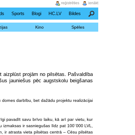
reģistrēties
ienākt
ds
Sports
Blogi
HC.LV
Bildes
Meklēšana
ijas
Kino
Spēles
ut aizplūst projām no pilsētas. Pašvaldība
uvušus jauniešus pēc augstskolu beigšanas
 domes darbību, bet dažādu projektu realizācijai
i pavadīt savu brīvo laiku, kā arī par vietu, kur
jektu izmaksas ir sasniegušas līdz pat 100`000 LVL,
 ir atrasta vieta pilsētas centrā – Cēsu pilsētas