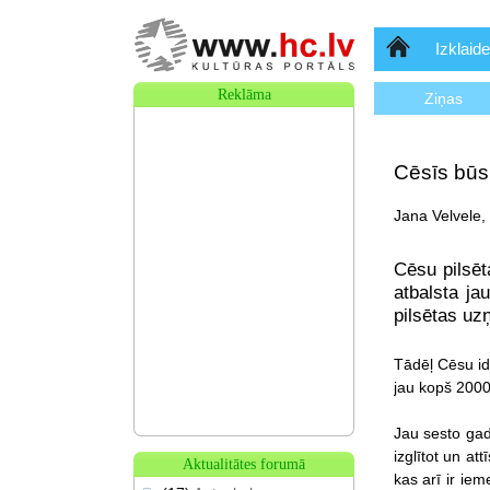
Sākumlapa
Izklaide
Reklāma
Ziņas
Cēsīs būs
Jana Velvele,
Cēsu pilsēt
atbalsta ja
pilsētas u
Tādēļ Cēsu id
jau kopš 2000.
Jau sesto gadu
izglītot un at
Aktualitātes forumā
kas arī ir iem