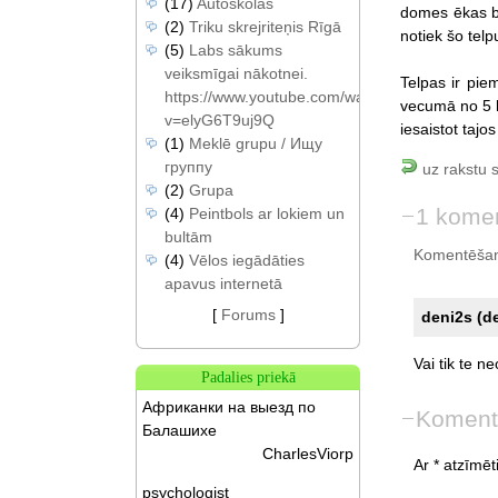
(17)
Autoskolas
domes ēkas bi
(2)
Triku skrejriteņis Rīgā
notiek šo telp
(5)
Labs sākums
veiksmīgai nākotnei.
Telpas ir pie
https://www.youtube.com/watch?
vecumā no 5 lī
v=elyG6T9uj9Q
iesaistot taj
(1)
Meklē grupu / Ищу
группу
uz rakstu 
(2)
Grupa
1 kome
(4)
Peintbols ar lokiem un
bultām
Komentēšan
(4)
Vēlos iegādāties
apavus internetā
[
Forums
]
deni2s (d
Vai
tik
te
ne
Padalies priekā
Африканки на выезд по
Koment
Балашихе
CharlesViorp
Ar * atzīmēti
psychologist