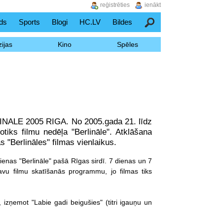
reģistrēties
ienākt
ds
Sports
Blogi
HC.LV
Bildes
Meklēšana
ijas
Kino
Spēles
RLINALE 2005 RIGA. No 2005.gada 21. līdz
tiks filmu nedēļa "Berlināle". Atklāšana
s "Berlināles" filmas vienlaikus.
dienas "Berlināle" pašā Rīgas sirdī. 7 dienas un 7
avu filmu skatīšanās programmu, jo filmas tiks
 izņemot "Labie gadi beigušies" (titri igauņu un