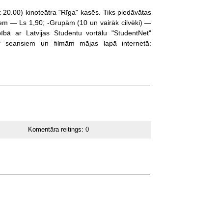
z 20.00) kinoteātra "Rīga" kasēs. Tiks piedāvātas
em — Ls 1,90; -Grupām (10 un vairāk cilvēki) —
ībā ar Latvijas Studentu vortālu "StudentNet"
par seansiem un filmām mājas lapā internetā:
Komentāra reitings:
0