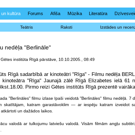
 un kultūra
Forums
Afiša
Mūzika
Literatūra
Dzīvesvei
Teātris
Raksti
Izstādes un recenz
mu nedēļa "Berlināle"
 Gētes institūta Rīgā pārstāve, 10.10.2005., 08:49
tūts Rīgā sadarbībā ar kinoteātri "Rīga" - Filmu nedēļa BE
 kinoteātra "Rīga" Jaunajā zālē Rīgā Elizabetes ielā 61 no
lkst.18.00. Pirmo reizi Gētes institūts Rīgā prezentē vairāka
da "Berlināles" filmu izlase īpaši veidotā "Berlināles" filmu nedēļā. 7 
am skatītājam, katram garastāvoklim — ar iespēju katram izveidot s
atkārtoti un dažādos laikos.
vācu valodā ar tulkojumu latviešu valodā. Visām filmām angļu subtitri,
.