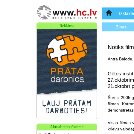
Sākumlapa
Izklaide
Reklāma
Ziņas
Notiks fil
Antra Balode,
Gētes insti
27.oktobrim
21.oktobrī p
Šoreiz 2005.ga
filmas. Katr
demonstrētas 
Visas filmas 
Aktualitātes forumā
krievu valodā)