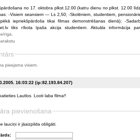
kšpārdošana no 17. oktobra plkst.12.00 (katru dienu no plkst. 12.00 līd
nas: -Visiem seansiem — Ls 2,50; -Skolēniem, studentiem, pensionāri
spēkā iepriekšpārdoša tikai filmas demonstrēšanas dienā); -Sadarb
et.lv tiks rīkota īpaša akcija studentiem. Aktuāla informācija 
e/riga
.
sarakstu
ntārs
a pieejama visiem.
0.2005. 16:03:22 (ip:82.193.84.207)
atieties
Lautlos.
Looti
laba
filma!!
āra pievienošana
e lauciņi ir jāaizpilda obligāti.
Vārds: