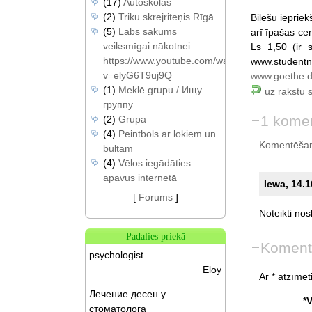
(17)
Autoskolas
(2)
Triku skrejriteņis Rīgā
Biļešu ieprie
(5)
Labs sākums
arī īpašas ce
veiksmīgai nākotnei.
Ls 1,50 (ir 
https://www.youtube.com/watch?
www.studentn
v=elyG6T9uj9Q
www.goethe.d
(1)
Meklē grupu / Ищу
uz rakstu 
группу
1 kome
(2)
Grupa
(4)
Peintbols ar lokiem un
Komentēšan
bultām
(4)
Vēlos iegādāties
apavus internetā
Iewa, 14.1
[
Forums
]
Noteikti
nosk
Padalies priekā
Koment
psychologist
Eloy
Ar * atzīmēti
Лечение десен у
*
стоматолога