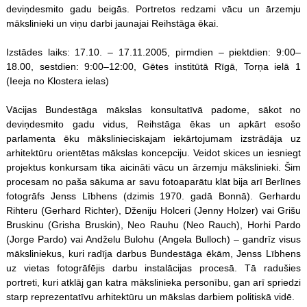
deviņdesmito gadu beigās. Portretos redzami vācu un ārzemju
mākslinieki un viņu darbi jaunajai Reihstāga ēkai.
Izstādes laiks: 17.10. – 17.11.2005, pirmdien – piektdien: 9:00–
18.00, sestdien: 9:00–12:00, Gētes institūtā Rīgā, Torņa ielā 1
(Ieeja no Klostera ielas)
Vācijas Bundestāga mākslas konsultatīvā padome, sākot no
deviņdesmito gadu vidus, Reihstāga ēkas un apkārt esošo
parlamenta ēku mākslinieciskajam iekārtojumam izstrādāja uz
arhitektūru orientētas mākslas koncepciju. Veidot skices un iesniegt
projektus konkursam tika aicināti vācu un ārzemju mākslinieki. Šim
procesam no paša sākuma ar savu fotoaparātu klāt bija arī Berlīnes
fotogrāfs Jenss Lībhens (dzimis 1970. gadā Bonnā). Gerhardu
Rihteru (Gerhard Richter), Dženiju Holceri (Jenny Holzer) vai Grišu
Bruskinu (Grisha Bruskin), Neo Rauhu (Neo Rauch), Horhi Pardo
(Jorge Pardo) vai Andželu Bulohu (Angela Bulloch) – gandrīz visus
māksliniekus, kuri radīja darbus Bundestāga ēkām, Jenss Lībhens
uz vietas fotogrāfējis darbu instalācijas procesā. Tā radušies
portreti, kuri atklāj gan katra mākslinieka personību, gan arī spriedzi
starp reprezentatīvu arhitektūru un mākslas darbiem politiskā vidē.