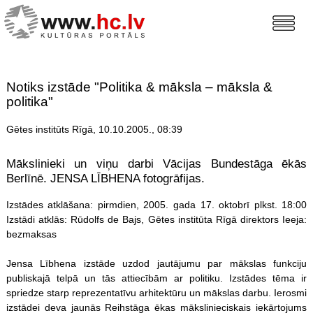
Notiks izstāde "Politika & māksla – māksla &
politika"
Gētes institūts Rīgā, 10.10.2005., 08:39
Mākslinieki un viņu darbi Vācijas Bundestāga ēkās
Berlīnē. JENSA LĪBHENA fotogrāfijas.
Izstādes atklāšana: pirmdien, 2005. gada 17. oktobrī plkst. 18:00
Izstādi atklās: Rūdolfs de Bajs, Gētes institūta Rīgā direktors Ieeja:
bezmaksas
Jensa Lībhena izstāde uzdod jautājumu par mākslas funkciju
publiskajā telpā un tās attiecībām ar politiku. Izstādes tēma ir
spriedze starp reprezentatīvu arhitektūru un mākslas darbu. Ierosmi
izstādei deva jaunās Reihstāga ēkas mākslinieciskais iekārtojums