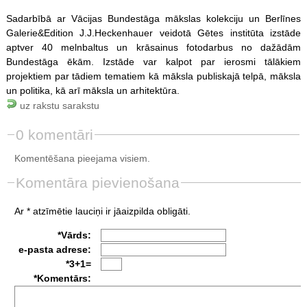
Sadarbībā ar Vācijas Bundestāga mākslas kolekciju un Berlīnes
Galerie&Edition J.J.Heckenhauer veidotā Gētes institūta izstāde
aptver 40 melnbaltus un krāsainus fotodarbus no dažādām
Bundestāga ēkām. Izstāde var kalpot par ierosmi tālākiem
projektiem par tādiem tematiem kā māksla publiskajā telpā, māksla
un politika, kā arī māksla un arhitektūra.
uz rakstu sarakstu
0 komentāri
Komentēšana pieejama visiem.
Komentāra pievienošana
Ar * atzīmētie lauciņi ir jāaizpilda obligāti.
*Vārds:
e-pasta adrese:
*3+1=
*Komentārs: