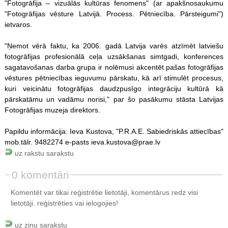
"Fotogrāfija – vizuālās kultūras fenomens" (ar apakšnosaukumu
"Fotogrāfijas vēsture Latvijā. Process. Pētniecība. Pārsteigumi")
ietvaros.
"Ņemot vērā faktu, ka 2006. gadā Latvija varēs atzīmēt latviešu
fotogrāfijas profesionālā ceļa uzsākšanas simtgadi, konferences
sagatavošanas darba grupa ir nolēmusi akcentēt pašas fotogrāfijas
vēstures pētniecības ieguvumu pārskatu, kā arī stimulēt procesus,
kuri veicinātu fotogrāfijas daudzpusīgo integrāciju kultūrā kā
pārskatāmu un vadāmu norisi," par šo pasākumu stāsta Latvijas
Fotogrāfijas muzeja direktors.
Papildu informācija: Ieva Kustova, "P.R.A.E. Sabiedriskās attiecības"
mob.tālr. 9482274 e-pasts ieva.kustova@prae.lv
uz rakstu sarakstu
0 komentāri
Komentēt var tikai reģistrētie lietotāji, komentārus redz visi
lietotāji.
reģistrēties
vai ielogojies!
uz ziņu sarakstu