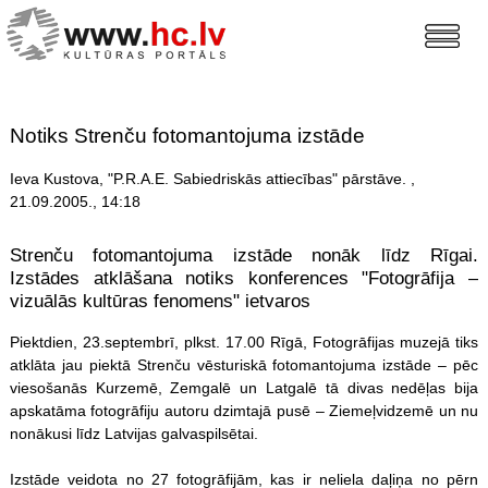
Notiks Strenču fotomantojuma izstāde
Ieva Kustova, "P.R.A.E. Sabiedriskās attiecības" pārstāve. ,
21.09.2005., 14:18
Strenču fotomantojuma izstāde nonāk līdz Rīgai.
Izstādes atklāšana notiks konferences "Fotogrāfija –
vizuālās kultūras fenomens" ietvaros
Piektdien, 23.septembrī, plkst. 17.00 Rīgā, Fotogrāfijas muzejā tiks
atklāta jau piektā Strenču vēsturiskā fotomantojuma izstāde – pēc
viesošanās Kurzemē, Zemgalē un Latgalē tā divas nedēļas bija
apskatāma fotogrāfiju autoru dzimtajā pusē – Ziemeļvidzemē un nu
nonākusi līdz Latvijas galvaspilsētai.
Izstāde veidota no 27 fotogrāfijām, kas ir neliela daļiņa no pērn