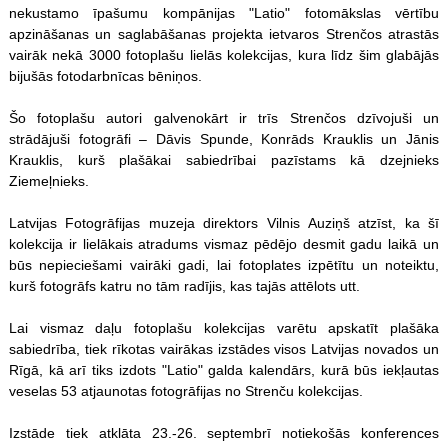
nekustamo īpašumu kompānijas "Latio" fotomākslas vērtību
apzināšanas un saglabāšanas projekta ietvaros Strenčos atrastās
vairāk nekā 3000 fotoplašu lielās kolekcijas, kura līdz šim glabājās
bijušās fotodarbnīcas bēniņos.
Šo fotoplašu autori galvenokārt ir trīs Strenčos dzīvojuši un
strādājuši fotogrāfi – Dāvis Spunde, Konrāds Krauklis un Jānis
Krauklis, kurš plašākai sabiedrībai pazīstams kā dzejnieks
Ziemeļnieks.
Latvijas Fotogrāfijas muzeja direktors Vilnis Auziņš atzīst, ka šī
kolekcija ir lielākais atradums vismaz pēdējo desmit gadu laikā un
būs nepieciešami vairāki gadi, lai fotoplates izpētītu un noteiktu,
kurš fotogrāfs katru no tām radījis, kas tajās attēlots utt.
Lai vismaz daļu fotoplašu kolekcijas varētu apskatīt plašāka
sabiedrība, tiek rīkotas vairākas izstādes visos Latvijas novados un
Rīgā, kā arī tiks izdots "Latio" galda kalendārs, kurā būs iekļautas
veselas 53 atjaunotas fotogrāfijas no Strenču kolekcijas.
Izstāde tiek atklāta 23.-26. septembrī notiekošās konferences