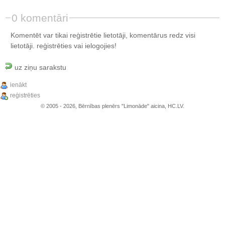
0 komentāri
Komentēt var tikai reģistrētie lietotāji, komentārus redz visi
lietotāji.
reģistrēties
vai ielogojies!
uz ziņu sarakstu
ienākt
reģistrēties
© 2005 - 2026, Bērnības plenērs "Limonāde" aicina, HC.LV.