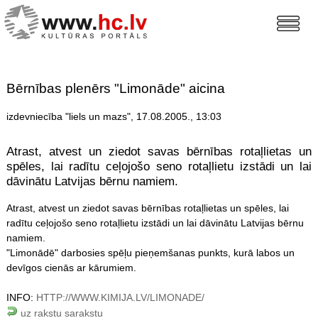
Bērnības plenērs "Limonāde" aicina
izdevniecība "liels un mazs", 17.08.2005., 13:03
Atrast, atvest un ziedot savas bērnības rotaļlietas un
spēles, lai radītu ceļojošo seno rotaļlietu izstādi un lai
dāvinātu Latvijas bērnu namiem.
Atrast, atvest un ziedot savas bērnības rotaļlietas un
spēles
, lai
radītu ceļojošo seno rotaļlietu izstādi un lai dāvinātu Latvijas bērnu
namiem.
"Limonādē" darbosies spēļu pieņemšanas punkts, kurā labos un
devīgos cienās ar kārumiem.
INFO:
HTTP://WWW.KIMIJA.LV/LIMONADE/
uz rakstu sarakstu